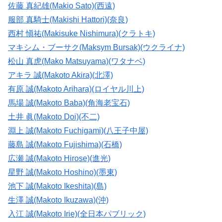
佐藤 真紀雄(Makio Sato)(西遠)
服部 真騎士(Makishi Hattori)(奈良)
西村 愼祐(Makisuke Nishimura)(クラトキ)
マキシム・ブーサク(Maksym Bursak)(ウクライナ)
松山 真虎(Mako Matsuyama)(ワタナベ)
アキラ 誠(Makoto Akira)(北澤)
有原 誠(Makoto Arihara)(ロイヤル川上)
馬場 誠(Makoto Baba)(角海老宝石)
土井 眞(Makoto Doi)(不二)
淵上 誠(Makoto Fuchigami)(八王子中屋)
藤島 誠(Makoto Fujishima)(石橋)
広瀬 誠(Makoto Hirose)(進光)
星野 誠(Makoto Hoshino)(墨東)
池下 誠(Makoto Ikeshita)(島)
生澤 誠(Makoto Ikuzawa)(沖)
入江 誠(Makoto Irie)(全日本パブリック)