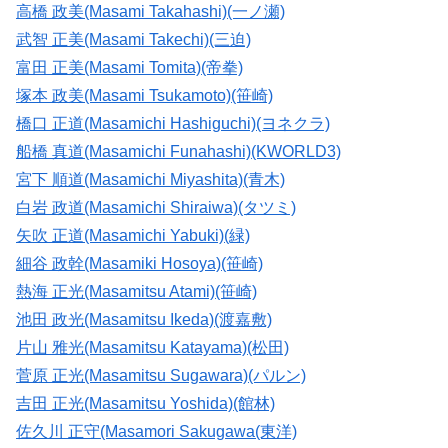
高橋 政美(Masami Takahashi)(一ノ瀬)
武智 正美(Masami Takechi)(三迫)
富田 正美(Masami Tomita)(帝拳)
塚本 政美(Masami Tsukamoto)(笹崎)
橋口 正道(Masamichi Hashiguchi)(ヨネクラ)
船橋 真道(Masamichi Funahashi)(KWORLD3)
宮下 順道(Masamichi Miyashita)(青木)
白岩 政道(Masamichi Shiraiwa)(タツミ)
矢吹 正道(Masamichi Yabuki)(緑)
細谷 政幹(Masamiki Hosoya)(笹崎)
熱海 正光(Masamitsu Atami)(笹崎)
池田 政光(Masamitsu Ikeda)(渡嘉敷)
片山 雅光(Masamitsu Katayama)(松田)
菅原 正光(Masamitsu Sugawara)(パルン)
吉田 正光(Masamitsu Yoshida)(館林)
佐久川 正守(Masamori Sakugawa(東洋)