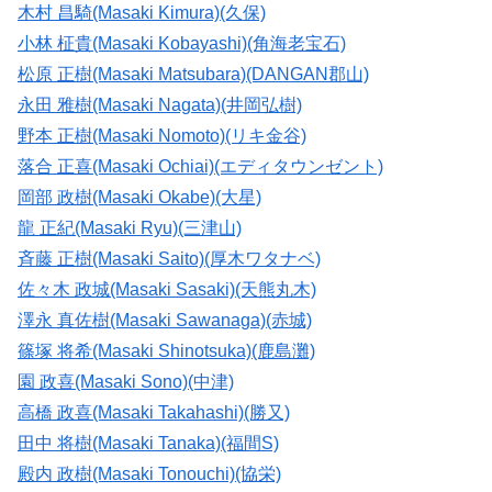
木村 昌騎(Masaki Kimura)(久保)
小林 柾貴(Masaki Kobayashi)(角海老宝石)
松原 正樹(Masaki Matsubara)(DANGAN郡山)
永田 雅樹(Masaki Nagata)(井岡弘樹)
野本 正樹(Masaki Nomoto)(リキ金谷)
落合 正喜(Masaki Ochiai)(エディタウンゼント)
岡部 政樹(Masaki Okabe)(大星)
龍 正紀(Masaki Ryu)(三津山)
斉藤 正樹(Masaki Saito)(厚木ワタナベ)
佐々木 政城(Masaki Sasaki)(天熊丸木)
澤永 真佐樹(Masaki Sawanaga)(赤城)
篠塚 将希(Masaki Shinotsuka)(鹿島灘)
園 政喜(Masaki Sono)(中津)
高橋 政喜(Masaki Takahashi)(勝又)
田中 将樹(Masaki Tanaka)(福間S)
殿内 政樹(Masaki Tonouchi)(協栄)