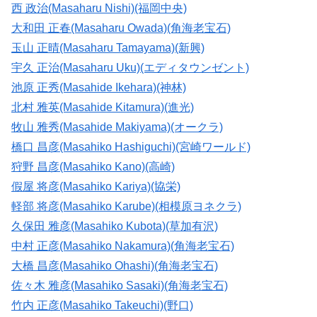
西 政治(Masaharu Nishi)(福岡中央)
大和田 正春(Masaharu Owada)(角海老宝石)
玉山 正晴(Masaharu Tamayama)(新興)
宇久 正治(Masaharu Uku)(エディタウンゼント)
池原 正秀(Masahide Ikehara)(神林)
北村 雅英(Masahide Kitamura)(進光)
牧山 雅秀(Masahide Makiyama)(オークラ)
橋口 昌彦(Masahiko Hashiguchi)(宮崎ワールド)
狩野 昌彦(Masahiko Kano)(高崎)
假屋 将彦(Masahiko Kariya)(協栄)
軽部 将彦(Masahiko Karube)(相模原ヨネクラ)
久保田 雅彦(Masahiko Kubota)(草加有沢)
中村 正彦(Masahiko Nakamura)(角海老宝石)
大橋 昌彦(Masahiko Ohashi)(角海老宝石)
佐々木 雅彦(Masahiko Sasaki)(角海老宝石)
竹内 正彦(Masahiko Takeuchi)(野口)