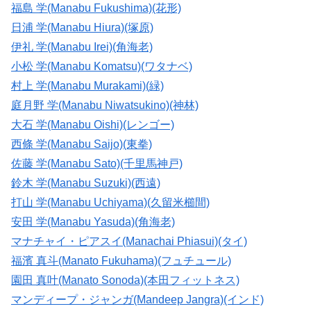
福島 学(Manabu Fukushima)(花形)
日浦 学(Manabu Hiura)(塚原)
伊礼 学(Manabu Irei)(角海老)
小松 学(Manabu Komatsu)(ワタナベ)
村上 学(Manabu Murakami)(緑)
庭月野 学(Manabu Niwatsukino)(神林)
大石 学(Manabu Oishi)(レンゴー)
西條 学(Manabu Saijo)(東拳)
佐藤 学(Manabu Sato)(千里馬神戸)
鈴木 学(Manabu Suzuki)(西遠)
打山 学(Manabu Uchiyama)(久留米櫛間)
安田 学(Manabu Yasuda)(角海老)
マナチャイ・ピアスイ(Manachai Phiasui)(タイ)
福濱 真斗(Manato Fukuhama)(フュチュール)
園田 真叶(Manato Sonoda)(本田フィットネス)
マンディープ・ジャンガ(Mandeep Jangra)(インド)