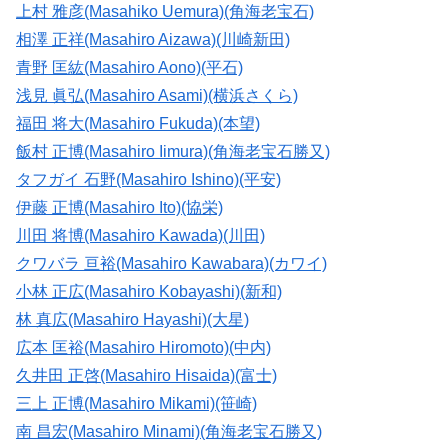
上村 雅彦(Masahiko Uemura)(角海老宝石)
相澤 正祥(Masahiro Aizawa)(川崎新田)
青野 匡紘(Masahiro Aono)(平石)
浅見 眞弘(Masahiro Asami)(横浜さくら)
福田 将大(Masahiro Fukuda)(本望)
飯村 正博(Masahiro Iimura)(角海老宝石勝又)
タフガイ 石野(Masahiro Ishino)(平安)
伊藤 正博(Masahiro Ito)(協栄)
川田 将博(Masahiro Kawada)(川田)
クワバラ 亘裕(Masahiro Kawabara)(カワイ)
小林 正広(Masahiro Kobayashi)(新和)
林 真広(Masahiro Hayashi)(大星)
広本 匡裕(Masahiro Hiromoto)(中内)
久井田 正啓(Masahiro Hisaida)(富士)
三上 正博(Masahiro Mikami)(笹崎)
南 昌宏(Masahiro Minami)(角海老宝石勝又)