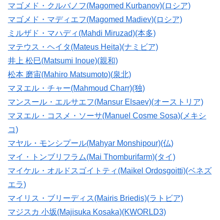
マゴメド・クルバノフ(Magomed Kurbanov)(ロシア)
マゴメド・マディエフ(Magomed Madiev)(ロシア)
ミルザド・マハディ(Mahdi Miruzad)(本多)
マテウス・ヘイタ(Mateus Heita)(ナミビア)
井上 松巳(Matsumi Inoue)(親和)
松本 磨宙(Mahiro Matsumoto)(泉北)
マヌエル・チャー(Mahmoud Charr)(独)
マンスール・エルサエフ(Mansur Elsaev)(オーストリア)
マヌエル・コスメ・ソーサ(Manuel Cosme Sosa)(メキシ
コ)
マヤル・モンシプール(Mahyar Monshipour)(仏)
マイ・トンブリフラム(Mai Thomburifarm)(タイ)
マイケル・オルドスゴイトティ(Maikel Ordosgoitti)(ベネズ
エラ)
マイリス・ブリーディス(Mairis Briedis)(ラトビア)
マジスカ 小坂(Majisuka Kosaka)(KWORLD3)