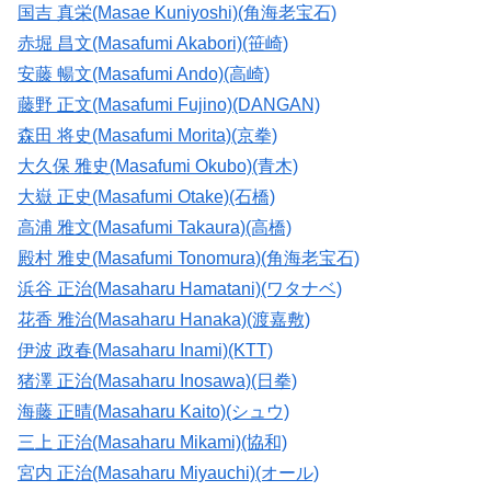
国吉 真栄(Masae Kuniyoshi)(角海老宝石)
赤堀 昌文(Masafumi Akabori)(笹崎)
安藤 暢文(Masafumi Ando)(高崎)
藤野 正文(Masafumi Fujino)(DANGAN)
森田 将史(Masafumi Morita)(京拳)
大久保 雅史(Masafumi Okubo)(青木)
大嶽 正史(Masafumi Otake)(石橋)
高浦 雅文(Masafumi Takaura)(高橋)
殿村 雅史(Masafumi Tonomura)(角海老宝石)
浜谷 正治(Masaharu Hamatani)(ワタナベ)
花香 雅治(Masaharu Hanaka)(渡嘉敷)
伊波 政春(Masaharu Inami)(KTT)
猪澤 正治(Masaharu Inosawa)(日拳)
海藤 正晴(Masaharu Kaito)(シュウ)
三上 正治(Masaharu Mikami)(協和)
宮内 正治(Masaharu Miyauchi)(オール)