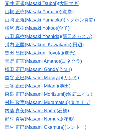
壷井 正規(Masaki Tsuboi)(大関マキ)
山根 正樹(Masaki Yamane)(竜拳)
山岡 正規(Masaki Yamaoka)(トクホン真闘)
横尾 真樹(Masaki Yokoo)(金子)
吉田 真樹(Masaki Yoshida)(新日本カスガ)
川内 正国(Masakuni Kawakami)(田辺)
豊田 昌国(Masakuni Toyota)(進光)
天野 正実(Masami Amano)(ヨネクラ)
権田 正巳(Masami Gonda)(池山)
益谷 正巳(Masami Masuya)(カシミ)
三谷 正己(Masami Mitani)(池田)
森泉 正巳(Masami Moriizumi)(鈴鹿ニイミ)
村松 政実(Masami Muramatsu)(タキザワ)
内藤 真美(Masami Naito)(石橋)
野村 真実(Masami Nomura)(花形)
岡村 正巳(Masami Okamura)(シントー)