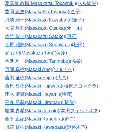
渡嘉敷 政勝(Masakatsu Tokashiki)(ベル協栄)
豊岡 正勝(Masakatsu Toyooka)(金子)
川端 雅一(Masakazu Kawabata)(金子)
大塚 昌和(Masakazu Otsuka)(オール)
佐竹 政一(Masakazu Satake)(明石)
菅原 雅兼(Masakazu Sugawara)(松田)
谷 正和(Masakazu Tani)(塚原)
谷延 雅一(Masakazu Taninobu)(協栄)
阿部 真樹(Masaki Abe)(ワタナベ)
藤田 征樹(Masaki Fujita)(大真)
藤原 昌樹(Masaki Fujiwara)(相模原ヨネクラ)
速水 聖輝(Masaki Hayami)(勝輝)
平丸 勝基(Masaki Hiramaru)(協栄)
城本 真希(Masaki Jomoto)(本田フィットネス)
金平 正紀(Masaki Kanehira)(野口)
川端 賢樹(Masaki Kawabata)(姫路木下)