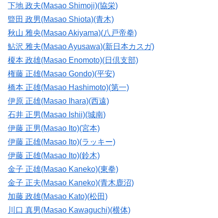
下地 政夫(Masao Shimoji)(協栄)
盬田 政男(Masao Shiota)(青木)
秋山 雅央(Masao Akiyama)(八戸帝拳)
鮎沢 雅夫(Masao Ayusawa)(新日本カスガ)
榎本 政雄(Masao Enomoto)(日倶支部)
権藤 正雄(Masao Gondo)(平安)
橋本 正雄(Masao Hashimoto)(第一)
伊原 正雄(Masao Ihara)(西遠)
石井 正男(Masao Ishii)(城南)
伊藤 正男(Masao Ito)(宮本)
伊藤 正雄(Masao Ito)(ラッキー)
伊藤 正雄(Masao Ito)(鈴木)
金子 正雄(Masao Kaneko)(東拳)
金子 正夫(Masao Kaneko)(青木鹿沼)
加藤 政雄(Masao Kato)(松田)
川口 真男(Masao Kawaguchi)(横体)