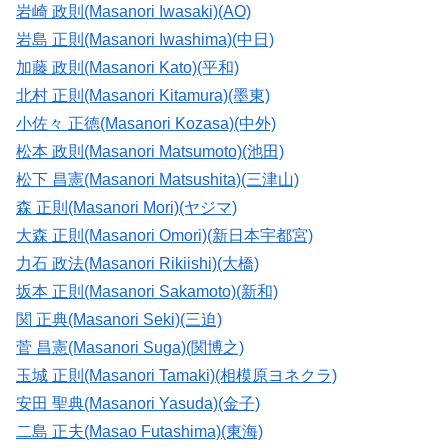
岩崎 政則(Masanori Iwasaki)(AO)
岩島 正則(Masanori Iwashima)(中日)
加藤 政則(Masanori Kato)(平和)
北村 正則(Masanori Kitamura)(墨東)
小佐々 正徳(Masanori Kozasa)(中外)
松本 政則(Masanori Matsumoto)(池田)
松下 昌憲(Masanori Matsushita)(三津山)
森 正則(Masanori Mori)(ヤジマ)
大森 正則(Masanori Omori)(新日本宇都宮)
力石 政法(Masanori Rikiishi)(大橋)
坂本 正則(Masanori Sakamoto)(新和)
関 正典(Masanori Seki)(三迫)
菅 昌憲(Masanori Suga)(関博之)
玉城 正則(Masanori Tamaki)(相模原ヨネクラ)
安田 聖典(Masanori Yasuda)(金子)
二島 正夫(Masao Futashima)(東海)