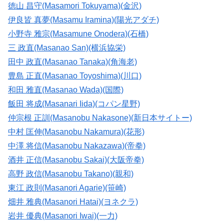
徳山 昌守(Masamori Tokuyama)(金沢)
伊良皆 真夢(Masamu Iramina)(陽光アダチ)
小野寺 雅宗(Masamune Onodera)(石橋)
三 政直(Masanao San)(横浜協栄)
田中 政直(Masanao Tanaka)(角海老)
豊島 正直(Masanao Toyoshima)(川口)
和田 雅直(Masanao Wada)(国際)
飯田 将成(Masanari Iida)(コパン星野)
仲宗根 正訓(Masanobu Nakasone)(新日本サイトー)
中村 匡伸(Masanobu Nakamura)(花形)
中澤 将信(Masanobu Nakazawa)(帝拳)
酒井 正信(Masanobu Sakai)(大阪帝拳)
高野 政信(Masanobu Takano)(親和)
東江 政則(Masanori Agarie)(笹崎)
畑井 雅典(Masanori Hatai)(ヨネクラ)
岩井 優典(Masanori Iwai)(一力)