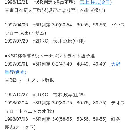
1996/12/21 △6R判定 (採点不明)
宮上 将志(金子)
※東日本新人王敗退(規定により宮上の勝者扱い)
1997/04/06 ○6R判定 3-0(60-54、60-55、59-56) バッフ
ァロー 太田(オサム)
1997/07/29 ○2RKO 大井 琢磨(中津)
■KSD杯争奪B級トーナメントライト級予選
1997/09/01 ●5R判定 0-2(47-49、48-49、49-49)
大野
重行(進光)
※B級トーナメント敗退
1997/10/27 ○1RKO 青木 政孝(山神)
1998/02/14 ○8R判定 3-0(80-75、80-76、80-75) テオフ
ィロ・トゥニャカオ(比)
1998/07/03 ○6R判定 3-0(58-55、58-56、59-55) 細谷
厚志(オークラ)