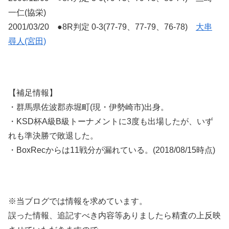
一仁(協栄)
2001/03/20 ●8R判定 0-3(77-79、77-79、76-78)
大串
尋人(宮田)
【補足情報】
・群馬県佐波郡赤堀町(現・伊勢崎市)出身。
・KSD杯A級B級トーナメントに3度も出場したが、いず
れも準決勝で敗退した。
・BoxRecからは11戦分が漏れている。(2018/08/15時点)
※当ブログでは情報を求めています。
誤った情報、追記すべき内容等ありましたら精査の上反映