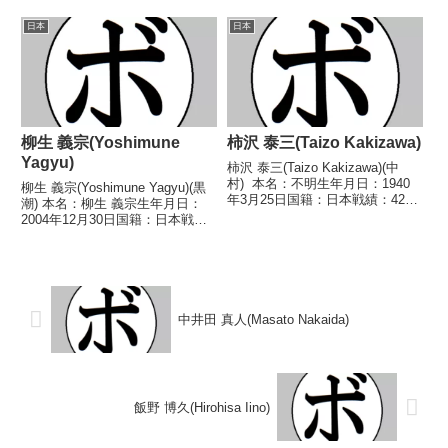
得タイトル】2021年度西部日本
日本戦績：23戦9勝(9KO)12敗2
ミドル級新人王 【戦歴】■2021
分 【獲得タイトル】なし 【戦
日本
日本
年度中日本・西部...
歴】1981/12/05 ●4R判定 (採点
不明) 小...
柳生 義宗(Yoshimune
柿沢 泰三(Taizo Kakizawa)
Yagyu)
柿沢 泰三(Taizo Kakizawa)(中
村) 本名：不明生年月日：1940
柳生 義宗(Yoshimune Yagyu)(黒
年3月25日国籍：日本戦績：42戦
潮) 本名：柳生 義宗生年月日：
32勝(2KO)7敗3分 【獲得タイト
2004年12月30日国籍：日本戦
ル】1959年度全日本フライ級新
績：8戦6勝(5KO)1敗1分 【獲得
人王1960年度チャンピオンスカ
タイトル】なし 【戦歴】
ウトトーナメントフラ...
2023/12/16 △4R判定 0-1(38-
38、37-39...
中井田 真人(Masato Nakaida)
飯野 博久(Hirohisa Iino)