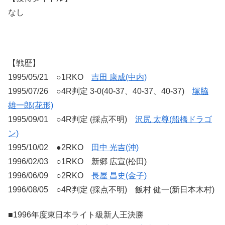
なし
【戦歴】
1995/05/21 ○1RKO
吉田 康成(中内)
1995/07/26 ○4R判定 3-0(40-37、40-37、40-37)
塚脇
雄一郎(花形)
1995/09/01 ○4R判定 (採点不明)
沢尻 太尊(船橋ドラゴ
ン)
1995/10/02 ●2RKO
田中 光吉(沖)
1996/02/03 ○1RKO 新郷 広宣(松田)
1996/06/09 ○2RKO
長屋 昌史(金子)
1996/08/05 ○4R判定 (採点不明) 飯村 健一(新日本木村)
■1996年度東日本ライト級新人王決勝