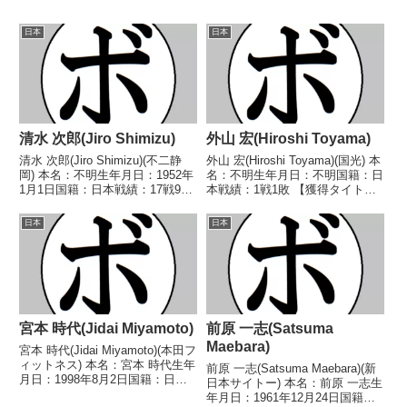
日本
日本
清水 次郎(Jiro Shimizu)
外山 宏(Hiroshi Toyama)
清水 次郎(Jiro Shimizu)(不二静
外山 宏(Hiroshi Toyama)(国光) 本
岡) 本名：不明生年月日：1952年
名：不明生年月日：不明国籍：日
1月1日国籍：日本戦績：17戦9勝
本戦績：1戦1敗 【獲得タイト
(3KO)7敗1分 【獲得タイトル】
ル】なし 【戦歴】1958/09/14
1971年度中日本バンタム級新人
●4R判定 (採点不明) 島村 謙三
日本
日本
王中部日本バンタム級王座 【戦
(笹崎) 【補足情報】・富山 浩(プ
歴】1970/03/19 ...
ロテックシシド)...
宮本 時代(Jidai Miyamoto)
前原 一志(Satsuma
Maebara)
宮本 時代(Jidai Miyamoto)(本田フ
ィットネス) 本名：宮本 時代生年
前原 一志(Satsuma Maebara)(新
月日：1998年8月2日国籍：日本
日本サイトー) 本名：前原 一志生
戦績：13戦4勝(1KO)7敗2分 【獲
年月日：1961年12月24日国籍：