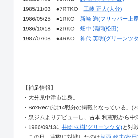
1985/11/03 ●7RTKO
工藤 正人(大分)
1986/05/25 ●1RKO
新崎 満(フリッパー上原
1986/10/18 ●2RKO
畑中 清詞(松田)
1987/07/08 ●4RKO
神代 英明(グリーンツダ
【補足情報】
・大分県中津市出身。
・BoxRecでは14戦分の掲載となっている。(2018
・泉ジムよりデビューし、古本 利憲戦から中
・1986/09/13に
井岡 弘樹(グリーンツダ)
と対
この日、実際に対戦したのは
河西 政夫(松田