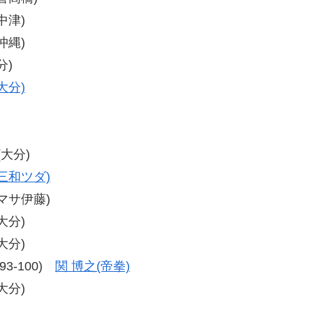
中津)
沖縄)
分)
大分)
博照(大分)
三和ツダ)
(マサ伊藤)
大分)
大分)
、93-100)
関 博之(帝拳)
大分)