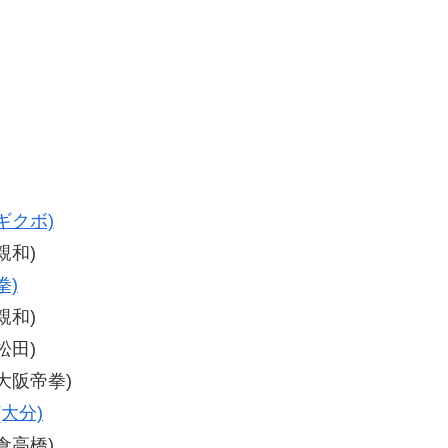
ギクボ)
親和)
拳)
親和)
松田)
(大阪帝拳)
(大分)
小倉高橋)