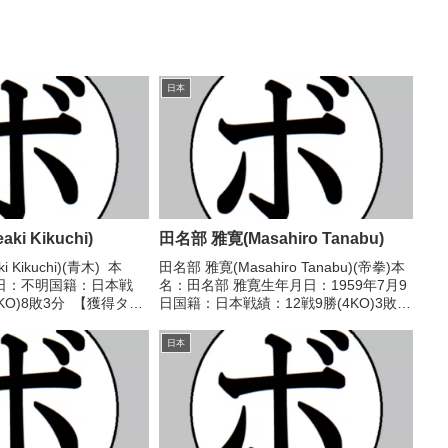
日本
ki Kikuchi)
田名部 雅寛(Masahiro Tanabu)
i Kikuchi)(青木) 本
田名部 雅寛(Masahiro Tanabu)(帝拳)本
日：不明国籍：日本戦
名：田名部 雅寛生年月日：1959年7月9
6KO)8敗3分 【獲得タイ
日国籍：日本戦績：12戦9勝(4KO)3敗
度(第四回)東日本フライ級
【獲得タイトル】1980年度全日本選手
47/09/14 ○3RKO
権ウェルター級優勝(アマチュア)1981年
日本
度全日本選手権ウェル...