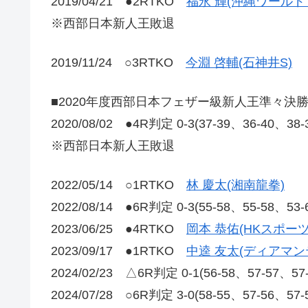
2019/04/21 ●2RTKO
福永 輝(沖縄ワールド
※西部日本新人王敗退
2019/11/24 ○3RTKO
今淵 啓輔(石神井S)
■2020年度西部日本フェザー級新人王準々決
2020/08/02 ●4R判定 0-3(37-39、36-40、38
※西部日本新人王敗退
2022/05/14 ○1RTKO
林 慶太(湘南龍拳)
2022/08/14 ●6R判定 0-3(55-58、55-58、53
2023/06/25 ●4RTKO
岡本 恭佑(HKスポーツ
2023/09/17 ●1RTKO
中逵 友太(ディアマン
2024/02/23 △6R判定 0-1(56-58、57-57、5
2024/07/28 ○6R判定 3-0(58-55、57-56、57