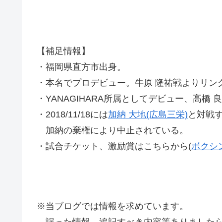
【補足情報】
・福岡県直方市出身。
・本名でプロデビュー。牛原 隆祐戦よりリン
・YANAGIHARA所属としてデビュー、高橋 
・2018/11/18には
加納 大地(広島三栄)
と対戦
加納の棄権により中止されている。
・試合チケット、激励賞はこちらから(
ボクシ
※当ブログでは情報を求めています。
誤った情報、追記すべき内容等ありましたら