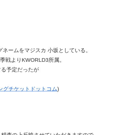
グネームをマジスカ 小坂としている。
良季戦よりKWORLD3所属。
する予定だったが
ングチケットドットコム
)
精査の上反映させていただきますので