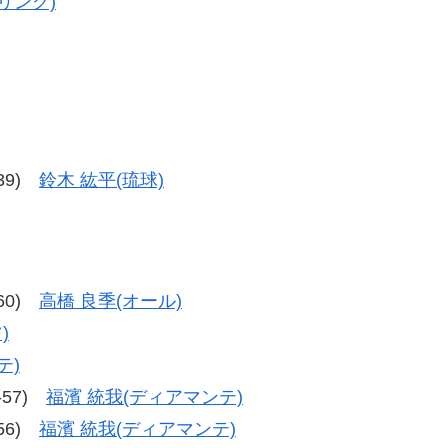
リング)
勝
-39)
鈴木 紘平(琉球)
-60)
高橋 良季(オール)
)
テ)
7-57)
福濱 統我(ディアマンテ)
-56)
福濱 統我(ディアマンテ)