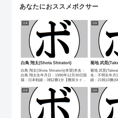
あなたにおススメボクサー
日本
日本
白鳥 翔太(Shota Shiratori)
菊地 武晃(Takea
白鳥 翔太(Shota Shiratori)(本望)本名：
菊地 武晃(Takeak
白鳥 翔太生年月日：1990年12月30日国
名：不明生年月
籍：日本戦績：3戦2勝1分【獲得タイト
績：21戦10勝(
ル】なし【戦歴】2017/11/11 ○4R判定
トル】1948年
2-1(39-38、38-39、39-37) 新屋...
新人王 【戦歴】19
日本
日本
海老谷...