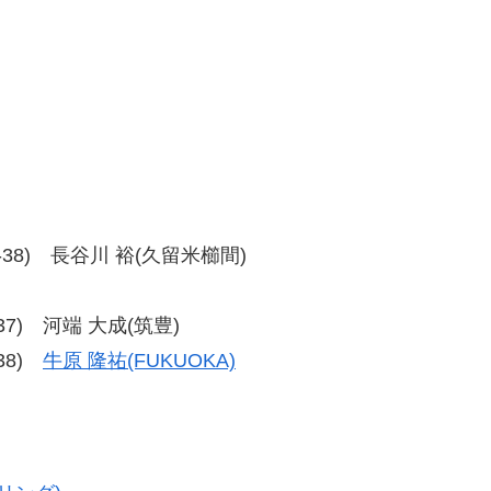
、38-38) 長谷川 裕(久留米櫛間)
9-37) 河端 大成(筑豊)
-38)
牛原 隆祐(FUKUOKA)