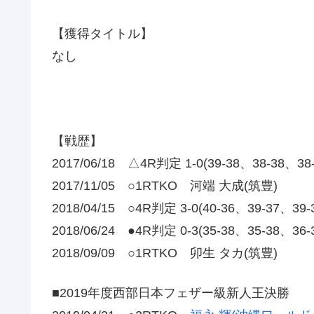
【獲得タイトル】
なし
【戦歴】
2017/06/18 △4R判定 1-0(39-38、38-38
2017/11/05 ○1RTKO 河端 大成(筑豊)
2018/04/15 ○4R判定 3-0(40-36、39-37、3
2018/06/24 ●4R判定 0-3(35-38、35-38、36
2018/09/09 ○1RTKO 卯生 タカ(筑豊)
■2019年度西部日本フェザー級新人王決勝