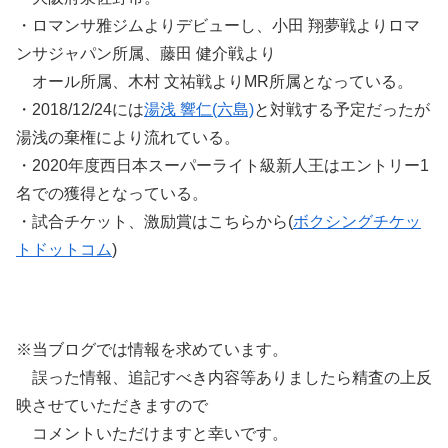
・ロマンサ雅ジムよりデビューし、小田 翔夢戦よりロマ
ンサジャパン所属、藤田 健介戦より
オール所属、木村 文祐戦よりMR所属となっている。
・2018/12/24には
湯浅 響仁(六島)
と対戦する予定だったが
湯浅の棄権により流れている。
・2020年度西日本スーパーライト級新人王はエントリー1
名での獲得となっている。
・試合チケット、激励賞はこちらから(
ボクシングチケッ
トドットコム
)
※当ブログでは情報を求めています。
誤った情報、追記すべき内容等ありましたら精査の上反
映させていただきますので
コメントいただけますと幸いです。