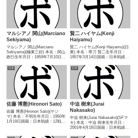
マルシアノ 関山(Marciano
賢二 ハイヤム(Kenji
Sekiyama)
Haiyamu)
マルシアノ 関山(Marciano
賢二 ハイヤム(Kenji Haiyamu)(日
Sekiyama)(極東三好) 本名：関山
東) 本名：帯刀 賢二生年月日：
政巳生年月日：1959年7月10日国
1957年3月14日国籍：日本戦績：
籍：日本戦績：29戦16勝
11戦2勝(1KO)9敗 【獲得タイト
(14KO)13敗 【獲得タイトル】
ル】なし 【戦歴】1988/02/24
日本
日本
1977年度東日本フライ級新人
○4R判定 (採点不明) 伊吹 俊哉
王 【戦歴】1976/09/19...
(ハッピー...
佐藤 博憲(Hironori Sato)
中迫 樹来(Jurai
Nakasako)
佐藤 博憲(Hironori Sato)(ヤジ
マ) 本名：不明生年月日：1950年
中迫 樹来(Jurai Nakasako)(SFマ
1月19日国籍：日本戦績：12戦4
キ) 本名：中迫 樹来生年月日：
勝(3KO) 7敗1分 【獲得タイト
2001年4月18日国籍：日本戦績：
ル】なし 【戦歴】1970/07/29
8戦2勝(2KO)6敗 【獲得タイト
●2RKO 小林 吉治(青木鹿
ル】なし 【戦歴】2023/10/22