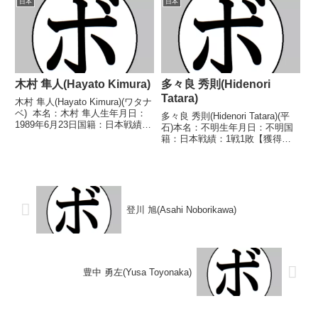
日本
日本
沼)1970/09...
●4R判定 0-3(36-40、37-39、3...
木村 隼人(Hayato Kimura)
多々良 秀則(Hidenori
Tatara)
木村 隼人(Hayato Kimura)(ワタナ
ベ) 本名：木村 隼人生年月日：
多々良 秀則(Hidenori Tatara)(平
1989年6月23日国籍：日本戦績：
石)本名：不明生年月日：不明国
39戦28勝(19KO)11敗 【獲得タイ
籍：日本戦績：1戦1敗【獲得タ
トル】日本バンタム級暫定王座韓
イトル】なし【戦歴】
国スーパーフライ級王座WBOア
1980/03/26 ●2RKO 中島 木太
ジアパシフィックス...
郎(北陸石丸)【補足情報】・
BoxRecでは選手情報の掲載がな
い。...
登川 旭(Asahi Noborikawa)
豊中 勇左(Yusa Toyonaka)