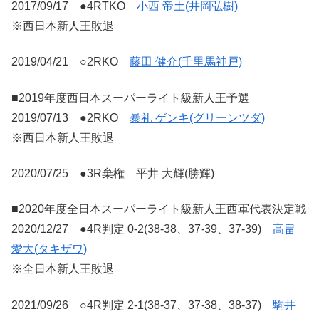
2017/09/17 ●4RTKO
小西 帝土(井岡弘樹)
※西日本新人王敗退
2019/04/21 ○2RKO
藤田 健介(千里馬神戸)
■2019年度西日本スーパーライト級新人王予選
2019/07/13 ●2RKO
暴礼 ゲンキ(グリーンツダ)
※西日本新人王敗退
2020/07/25 ●3R棄権 平井 大輝(勝輝)
■2020年度全日本スーパーライト級新人王西軍代表決定戦
2020/12/27 ●4R判定 0-2(38-38、37-39、37-39)
高畠
愛大(タキザワ)
※全日本新人王敗退
2021/09/26 ○4R判定 2-1(38-37、37-38、38-37)
駒井