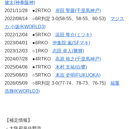
健太(神拳阪神)
2021/11/28 ●2RTKO
岸田 聖羅(千里馬神戸)
2022/08/14 ○6R判定 3-0(58-55、58-55、60-53)
マジス
カ 小坂(KWORLD3)
2022/12/04 ●5RTKO
浜田 隼介(ミツキ)
2023/04/01 ●6RKO
伊集院 嵐(SFマキ)
2023/12/03 ○1RKO
志田 幸人(勝輝)
2024/07/28 ●4RTKO
高原 裕之(千里馬神戸)
2025/04/06 ●7RTKO
木村 文祐(白鷺)
2025/08/03 ○5RTKO
末吉 史明(FUKUOKA)
2026/05/09 ○8R判定 3-0(77-74、78-73、76-75)
福重
浩輝(KWORLD3)
【補足情報】
・大阪府泉佐野市。