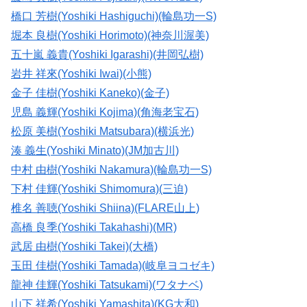
橋口 芳樹(Yoshiki Hashiguchi)(輪島功一S)
堀本 良樹(Yoshiki Horimoto)(神奈川渥美)
五十嵐 義貴(Yoshiki Igarashi)(井岡弘樹)
岩井 祥來(Yoshiki Iwai)(小熊)
金子 佳樹(Yoshiki Kaneko)(金子)
児島 義輝(Yoshiki Kojima)(角海老宝石)
松原 美樹(Yoshiki Matsubara)(横浜光)
湊 義生(Yoshiki Minato)(JM加古川)
中村 由樹(Yoshiki Nakamura)(輪島功一S)
下村 佳輝(Yoshiki Shimomura)(三迫)
椎名 善聴(Yoshiki Shiina)(FLARE山上)
高橋 良季(Yoshiki Takahashi)(MR)
武居 由樹(Yoshiki Takei)(大橋)
玉田 佳樹(Yoshiki Tamada)(岐阜ヨコゼキ)
龍神 佳輝(Yoshiki Tatsukami)(ワタナベ)
山下 祥希(Yoshiki Yamashita)(KG大和)