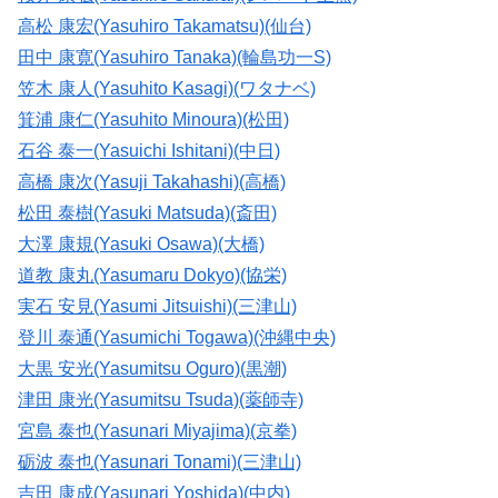
高松 康宏(Yasuhiro Takamatsu)(仙台)
田中 康寛(Yasuhiro Tanaka)(輪島功一S)
笠木 康人(Yasuhito Kasagi)(ワタナベ)
箕浦 康仁(Yasuhito Minoura)(松田)
石谷 泰一(Yasuichi Ishitani)(中日)
高橋 康次(Yasuji Takahashi)(高橋)
松田 泰樹(Yasuki Matsuda)(斎田)
大澤 康規(Yasuki Osawa)(大橋)
道教 康丸(Yasumaru Dokyo)(協栄)
実石 安見(Yasumi Jitsuishi)(三津山)
登川 泰通(Yasumichi Togawa)(沖縄中央)
大黒 安光(Yasumitsu Oguro)(黒潮)
津田 康光(Yasumitsu Tsuda)(薬師寺)
宮島 泰也(Yasunari Miyajima)(京拳)
砺波 泰也(Yasunari Tonami)(三津山)
吉田 康成(Yasunari Yoshida)(中内)