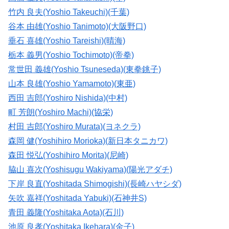
竹内 良夫(Yoshio Takeuchi)(千葉)
谷本 由雄(Yoshio Tanimoto)(大阪野口)
垂石 喜雄(Yoshio Tareishi)(晴海)
栃本 義男(Yoshio Tochimoto)(帝拳)
常世田 義雄(Yoshio Tsuneseda)(東拳銚子)
山本 良雄(Yoshio Yamamoto)(東亜)
西田 吉郎(Yoshiro Nishida)(中村)
町 芳朗(Yoshiro Machi)(協栄)
村田 吉郎(Yoshiro Murata)(ヨネクラ)
森岡 健(Yoshihiro Morioka)(新日本タニカワ)
森田 悦弘(Yoshihiro Morita)(尼崎)
脇山 喜次(Yoshisugu Wakiyama)(陽光アダチ)
下岸 良直(Yoshitada Shimogishi)(長崎ハヤシダ)
矢吹 嘉祥(Yoshitada Yabuki)(石神井S)
青田 義隆(Yoshitaka Aota)(石川)
池原 良孝(Yoshitaka Ikehara)(金子)