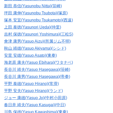
新田 恭信(Yasunobu Nitta)(笹崎)
坪田 康伸(Yasunobu Tsubota)(塚原)
塚本 安宜(Yasunobu Tsukamoto)(西遠)
上田 泰徳(Yasunori Ueda)(仲里)
吉村 保徳(Yasunori Yoshimura)(三松S)
會津 康男(Yasuo Aizu)(所属ジム不明)
秋山 靖雄(Yasuo Akiyama)(シシド)
安里 安雄(Yasuo Asato)(東拳)
海老原 康夫(Yasuo Ebihara)(ワタナベ)
長谷川 靖夫(Yasuo Hasegawa)(笹崎)
長谷川 康男(Yasuo Hasegawa)(帝拳)
平野 泰雄(Yasuo Hirano)(常滑)
平野 安夫(Yasuo Hirano)(ランド)
ジョー 康雄(Yasuo Jo)(中村小田原)
春日井 靖夫(Yasuo Kasugai)(中日)
川島 保雄(Yasuo Kawashima)(東拳)