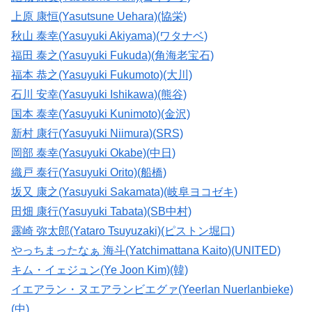
上原 康恒(Yasutsune Uehara)(協栄)
秋山 泰幸(Yasuyuki Akiyama)(ワタナベ)
福田 泰之(Yasuyuki Fukuda)(角海老宝石)
福本 恭之(Yasuyuki Fukumoto)(大川)
石川 安幸(Yasuyuki Ishikawa)(熊谷)
国本 泰幸(Yasuyuki Kunimoto)(金沢)
新村 康行(Yasuyuki Niimura)(SRS)
岡部 泰幸(Yasuyuki Okabe)(中日)
織戸 泰行(Yasuyuki Orito)(船橋)
坂又 康之(Yasuyuki Sakamata)(岐阜ヨコゼキ)
田畑 康行(Yasuyuki Tabata)(SB中村)
露崎 弥太郎(Yataro Tsuyuzaki)(ピストン堀口)
やっちまったなぁ 海斗(Yatchimattana Kaito)(UNITED)
キム・イェジュン(Ye Joon Kim)(韓)
イエアラン・ヌエアランビエグァ(Yeerlan Nuerlanbieke)
(中)