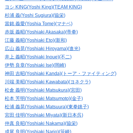
ヨシ KING(Yoshi King)(TEAM KING)
杉浦 義(Yoshi Sugiura)(協栄)
當銘 義愛(Yoshia Tome)(マナベ)
赤坂 義昭(Yoshiaki Akasaka)(帝拳)
江藤 義昭(Yoshiaki Eto)(新和)
広山 義晃(Yoshiaki Hiroyama)(進光)
井上 義昭(Yoshiaki Inoue)(不二)
伊勢 良章(Yoshiaki Ise)(岡崎)
神田 吉昭(Yoshiaki Kanda)(トーア・ファイティング)
川端 美昭(Yoshiaki Kawabata)(ヨネクラ)
松倉 義明(Yoshiaki Matsukura)(宮田)
松本 芳明(Yoshiaki Matsumoto)(金子)
松浦 義晃(Yoshiaki Matsuura)(東拳銚子)
宮田 佳明(Yoshiaki Miyata)(新日本呉)
仲真 良昭(Yoshiaki Nakama)(協栄)
成尾 良明(Yoshiaki Nario)(笹崎)