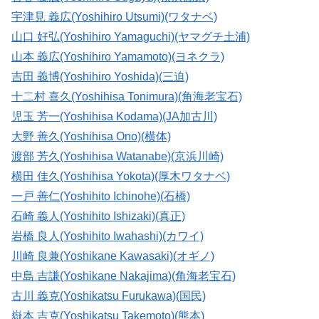
宇津見 義広(Yoshihiro Utsumi)(ワタナベ)
山口 好弘(Yoshihiro Yamaguchi)(ヤマグチ土浦)
山本 義広(Yoshihiro Yamamoto)(ヨネクラ)
吉田 義博(Yoshihiro Yoshida)(三迫)
十二村 喜久(Yoshihisa Tonimura)(角海老宝石)
児玉 芳一(Yoshihisa Kodama)(JA加古川)
大野 善久(Yoshihisa Ono)(横体)
渡部 芳久(Yoshihisa Watanabe)(京浜川崎)
横田 佳久(Yoshihisa Yokota)(厚木ワタナベ)
一戸 善仁(Yoshihito Ichinohe)(石橋)
石崎 義人(Yoshihito Ishizaki)(真正)
岩橋 良人(Yoshihito Iwahashi)(カワイ)
川崎 良兼(Yoshikane Kawasaki)(オギノ)
中島 吉謙(Yoshikane Nakajima)(角海老宝石)
古川 義克(Yoshikatsu Furukawa)(国民)
嶽本 吉克(Yoshikatsu Takemoto)(熊本)