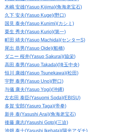
木嶋 安雄(Yasuo Kijima)(角海老宝石)
久下 安夫(Yasuo Kuge)(野口)
国見 泰央(Yasuo Kunimi)(カシミ)
栗生 秀夫(Yasuo Kurio)(第一)
町田 靖夫(Yasuo Machida)(センターS)
尾出 恭男(Yasuo Oide)(船橋)
ダニー 桜井(Yasuo Sakurai)(協栄)
高田 泰男(Yasuo Takada)(埼玉中央)
恒川 康雄(Yasuo Tsunekawa)(松田)
宇野 泰男(Yasuo Uno)(野口)
与儀 康夫(Yasuo Yogi)(沖縄)
左右田 泰臣(Yasuomi Soda)(EBISU)
多賀 安郎(Yasuro Taga)(帝拳)
新井 泰(Yasushi Arai)(角海老宝石)
後藤 康志(Yasushi Goto)(三迫)
池畑 泰士(Yasushi Ikehata)(陽光アダチ)