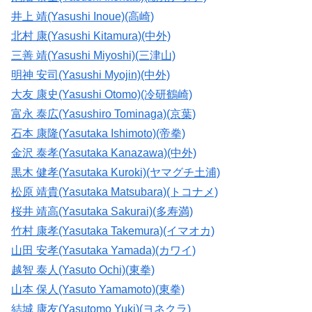
井上 靖(Yasushi Inoue)(高崎)
北村 康(Yasushi Kitamura)(中外)
三善 靖(Yasushi Miyoshi)(三津山)
明神 安司(Yasushi Myojin)(中外)
大友 康史(Yasushi Otomo)(冷研鶴崎)
富永 泰広(Yasushiro Tominaga)(京葉)
石本 康隆(Yasutaka Ishimoto)(帝拳)
金沢 泰孝(Yasutaka Kanazawa)(中外)
黒木 健孝(Yasutaka Kuroki)(ヤマグチ土浦)
松原 靖貴(Yasutaka Matsubara)(トコナメ)
桜井 靖高(Yasutaka Sakurai)(多寿満)
竹村 康孝(Yasutaka Takemura)(イマオカ)
山田 安孝(Yasutaka Yamada)(カワイ)
越智 泰人(Yasuto Ochi)(東拳)
山本 保人(Yasuto Yamamoto)(東拳)
結城 康友(Yasutomo Yuki)(ヨネクラ)