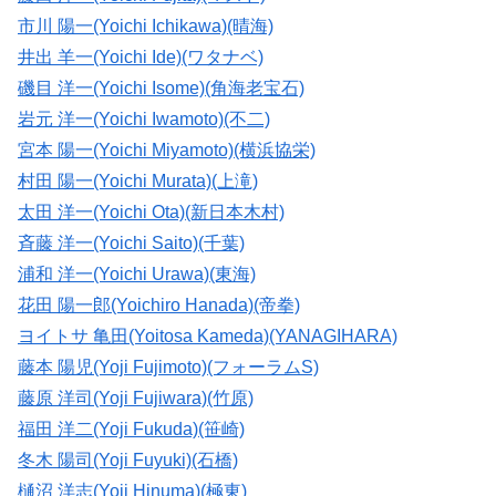
市川 陽一(Yoichi Ichikawa)(晴海)
井出 羊一(Yoichi Ide)(ワタナベ)
磯目 洋一(Yoichi Isome)(角海老宝石)
岩元 洋一(Yoichi Iwamoto)(不二)
宮本 陽一(Yoichi Miyamoto)(横浜協栄)
村田 陽一(Yoichi Murata)(上滝)
太田 洋一(Yoichi Ota)(新日本木村)
斉藤 洋一(Yoichi Saito)(千葉)
浦和 洋一(Yoichi Urawa)(東海)
花田 陽一郎(Yoichiro Hanada)(帝拳)
ヨイトサ 亀田(Yoitosa Kameda)(YANAGIHARA)
藤本 陽児(Yoji Fujimoto)(フォーラムS)
藤原 洋司(Yoji Fujiwara)(竹原)
福田 洋二(Yoji Fukuda)(笹崎)
冬木 陽司(Yoji Fuyuki)(石橋)
樋沼 洋志(Yoji Hinuma)(極東)