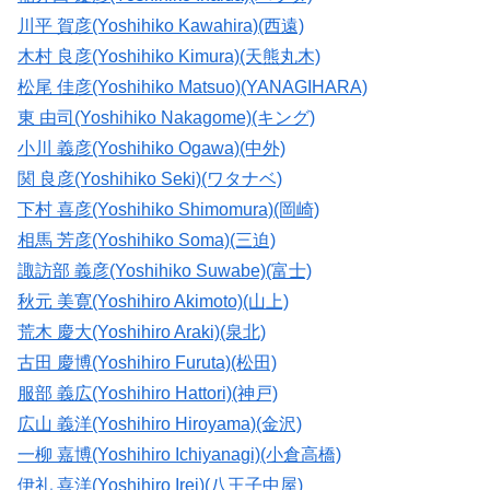
川平 賀彦(Yoshihiko Kawahira)(西遠)
木村 良彦(Yoshihiko Kimura)(天熊丸木)
松尾 佳彦(Yoshihiko Matsuo)(YANAGIHARA)
東 由司(Yoshihiko Nakagome)(キング)
小川 義彦(Yoshihiko Ogawa)(中外)
関 良彦(Yoshihiko Seki)(ワタナベ)
下村 喜彦(Yoshihiko Shimomura)(岡崎)
相馬 芳彦(Yoshihiko Soma)(三迫)
諏訪部 義彦(Yoshihiko Suwabe)(富士)
秋元 美寛(Yoshihiro Akimoto)(山上)
荒木 慶大(Yoshihiro Araki)(泉北)
古田 慶博(Yoshihiro Furuta)(松田)
服部 義広(Yoshihiro Hattori)(神戸)
広山 義洋(Yoshihiro Hiroyama)(金沢)
一柳 嘉博(Yoshihiro Ichiyanagi)(小倉高橋)
伊礼 喜洋(Yoshihiro Irei)(八王子中屋)