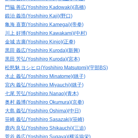
門脇 善広(Yoshihiro Kadowaki)(高橋)
鍛治 義浩(Yoshihiro Kaji)(野口)
亀海 喜寛(Yoshihiro Kamegai)(帝拳)
川上 好博(Yoshihiro Kawakami)(中村)
金城 吉廣(Yoshihiro Kinjo)(正拳)
黒田 義広(Yoshihiro Kuroda)(新興)
黒田 芳弘(Yoshihiro Kuroda)(宮本)
松怒魅 ヨシヒロ(Yoshihiro Matsutomi)(宇部BS)
水止 義弘(Yoshihiro Minatome)(銚子)
宮内 義弘(Yoshihiro Miyauchi)(銚子)
七尾 芳弘(Yoshihiro Nanao)(青木)
奥村 義博(Yoshihiro Okumura)(京拳)
大島 義弘(Yoshihiro Oshima)(中日)
笹崎 義弘(Yoshihiro Sasazaki)(笹崎)
鹿内 良弘(Yoshihiro Shikauchi)(三迫)
菅谷 義広(Yoshihiro Sugaya)(横浜協栄)