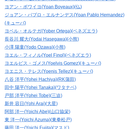
ヨアン・ボワイヨ(Yoan Boyeaux)(仏)
ジョアン・パブロ・エルナンデス(Yoan Pablo Hernandez)
(キューバ)
ヨベル・オルテガ(Yober Ortega)(ベネズエラ)
長谷川 耀大(Yodai Hasegawa)(小熊)
小澤 陽童(Yodo Ozawa)(小熊)
ヨエル・フィノル(Yoel Finol)(ベネズエラ)
ヨエルビス・ゴメス(Yoelvis Gomez)(キューバ)
ヨエニス・テレス(Yoenis Tellez)(キューバ)
八谷 洋平(Yohei Hachiya)(RK蒲田)
田中 陽平(Yohei Tanaka)(ワタナベ)
戸部 洋平(Yohei Tobe)(三迫)
新井 容日(Yohi Arai)(大星)
阿部 洋一(Yoichi Abe)(山口協栄)
東 洋一(Yoichi Azuma)(東拳松戸)
藤田 洋一(Yoichi Fujita)(マスド)