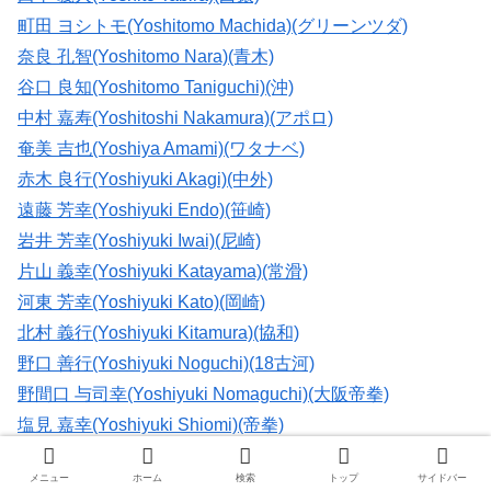
町田 ヨシトモ(Yoshitomo Machida)(グリーンツダ)
奈良 孔智(Yoshitomo Nara)(青木)
谷口 良知(Yoshitomo Taniguchi)(沖)
中村 嘉寿(Yoshitoshi Nakamura)(アポロ)
奄美 吉也(Yoshiya Amami)(ワタナベ)
赤木 良行(Yoshiyuki Akagi)(中外)
遠藤 芳幸(Yoshiyuki Endo)(笹崎)
岩井 芳幸(Yoshiyuki Iwai)(尼崎)
片山 義幸(Yoshiyuki Katayama)(常滑)
河東 芳幸(Yoshiyuki Kato)(岡崎)
北村 義行(Yoshiyuki Kitamura)(協和)
野口 善行(Yoshiyuki Noguchi)(18古河)
野間口 与司幸(Yoshiyuki Nomaguchi)(大阪帝拳)
塩見 嘉幸(Yoshiyuki Shiomi)(帝拳)
高林 良幸(Yoshiyuki Takabayashi)(RK蒲田)
メニュー
ホーム
検索
トップ
サイドバー
内田 好之(Yoshiyuki Uchida)(上福岡)