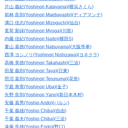
片山 義紀(Yoshinori Katayama)(横浜さくら)
前林 良則(Yoshinori Maebayashi)(ディアマンテ)
溝口 佳志(Yoshinori Mizoguchi)(仙台)
茗荷 新緑(Yoshinori Myoga)(川島)
内藤 佳紀(Yoshinori Naito)(横田S)
夏山 嘉徳(Yoshinori Natsuyama)(大阪帝拳)
西澤 ヨシノリ(Yoshinori Nishizawa)(ヨネクラ)
高橋 美徳(Yoshinori Takahashi)(三迫)
田屋 義則(Yoshinori Taya)(日東)
照沼 嘉則(Yoshinori Terunuma)(花形)
宇庭 善憲(Yoshinori Uba)(金子)
矢野 良則(Yoshinori Yano)(新日本木村)
安藤 嘉男(Yoshio Ando)(パルン)
千葉 義雄(Yoshio Chiba)(自由)
千葉 義夫(Yoshio Chiba)(三迫)
遠藤 良雄(Yoshio Endo)(野口)