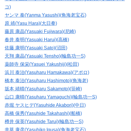
コ)
ヤンマ 泰(Yanma Yasushi)(角海老宝石)
原 靖(Yasu Hara)(大日拳)
藤原 康晶(Yasuaki Fujiwara)(尼崎)
春井 泰明(Yasuaki Harui)(高橋)
佐藤 康明(Yasuaki Sato)(沼田)
天翔 康晶(Yasuaki Tensho)(輪島功一S)
薬師寺 保栄(Yasuei Yakushiji)(松田)
浜川 泰治(Yasuharu Hamakawa)(アポロ)
橋本 泰治(Yasuharu Hashimoto)(角海老)
坂本 靖晴(Yasuharu Sakamoto)(笹崎)
山口 康晴(Yasuharu Yamaguchi)(輪島功一S)
赤堀 ヤスヒデ(Yasuhide Akabori)(中日)
高橋 保秀(Yasuhide Takahashi)(船橋)
樽井 保英(Yasuhide Tarui)(輪島功一S)
井草 康彦(Yasuhiko Igusa)(角海老宝石)