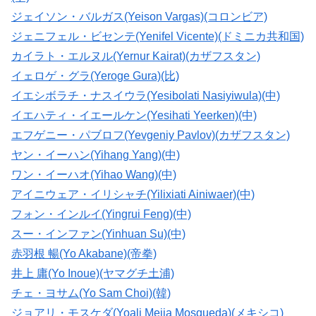
ジェイソン・バルガス(Yeison Vargas)(コロンビア)
ジェニフェル・ビセンテ(Yenifel Vicente)(ドミニカ共和国)
カイラト・エルヌル(Yernur Kairat)(カザフスタン)
イェロゲ・グラ(Yeroge Gura)(比)
イエシボラチ・ナスイウラ(Yesibolati Nasiyiwula)(中)
イエハティ・イエールケン(Yesihati Yeerken)(中)
エフゲニー・パブロフ(Yevgeniy Pavlov)(カザフスタン)
ヤン・イーハン(Yihang Yang)(中)
ワン・イーハオ(Yihao Wang)(中)
アイニウェア・イリシャチ(Yilixiati Ainiwaer)(中)
フォン・インルイ(Yingrui Feng)(中)
スー・インファン(Yinhuan Su)(中)
赤羽根 暢(Yo Akabane)(帝拳)
井上 庸(Yo Inoue)(ヤマグチ土浦)
チェ・ヨサム(Yo Sam Choi)(韓)
ジョアリ・モスケダ(Yoali Mejia Mosqueda)(メキシコ)