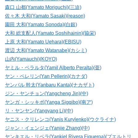
森口 山都(Yamato Moriguchi)(三迫)
佐々木 大和(Yamato Sasaki)(reason)
園田 大和(Yamato Sonoda)(白銀)
大和 総支配人(Yamato Soshihainin)(協栄)
上原 大和(Yamato Uehara)(EBISU)
渡辺 大和(Yamato Watanabe)(カシミ)
山内(Yamauchi)(KOYO)
ヤミル・ペラルタ(Yamil Alberto Peralta)(亜)
ヤン・ペレリン(Yan Pellerin)(カナダ)
ヤンバル 幹太(Yanbaru Kanta)(ナカザト)
ジン・ヤンチョン(Yangcheng Jin)(中)
ヤンガ・シッキボ(Yanga Sigqibo)(南ア)
リ・ヤンヤン(Yangyang Li)(中)
ヤニス・クリレンコ(Yanis Kurylenko)(ウクライナ)
ジャン・イェンジェ(Yanjie Zhang)(中)
ヤンキエル・リベラ(Yankiel Rivera Figueroa)(プエルトリ