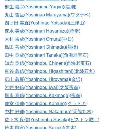
柳生 義宗(Yoshimune Yagyu)(黒潮)
丸山 哲巨(Yoshinao Maruyama)(ワタナベ)
四ツ田 美直(Yoshinao Yotsuda)(三津山)
速水 美成(Yoshinari Hayamizu)(帝拳)
大村 吉成(Yoshinari Omura)(中日)
島田 善成(Yoshinari Shimada)(船橋)
田中 良成(Yoshinari Tanaka)(角海老宝石)
知念 良信(Yoshinobu Chinen)(角海老宝石)
東谷 義信(Yoshinobu Higashitani)(北陸石丸)
広山 義展(Yoshinobu Hiroyama)(金沢)
岩井 好信(Yoshinobu Iwai)(大阪帝拳)
垣永 嘉信(Yoshinobu Kakinaga)(帝拳)
鹿室 佳伸(Yoshinobu Kamuro)(クラトキ)
中村 好伸(Yoshinobu Nakamura)(天熊丸木)
佐々木 良信(Yoshinobu Sasaki)(ピストン堀口)
鈴木 能宣(Yoshinobu Suzuki)(青木)