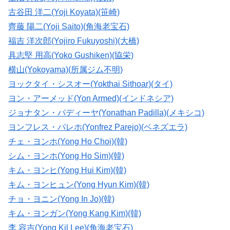
古谷田 洋二(Yoji Koyata)(笹崎)
齊藤 陽二(Yoji Saito)(角海老宝石)
福吉 洋次郎(Yojiro Fukuyoshi)(大橋)
具志堅 用高(Yoko Gushiken)(協栄)
横山(Yokoyama)(所属ジム不明)
ヨックタイ・シスオー(Yokthai Sithoar)(タイ)
ヨン・アーメッド(Yon Armed)(インドネシア)
ジョナタン・パディーヤ(Yonathan Padilla)(メキシコ)
ヨンフレス・パレホ(Yonfrez Parejo)(ベネズエラ)
チェ・ヨンホ(Yong Ho Choi)(韓)
シム・ヨンホ(Yong Ho Sim)(韓)
キム・ヨンヒ(Yong Hui Kim)(韓)
キム・ヨンヒュン(Yong Hyun Kim)(韓)
チョ・ヨニン(Yong In Jo)(韓)
キム・ヨンガン(Yong Kang Kim)(韓)
李 容吉(Yong Kil Lee)(角海老宝石)