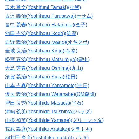
玉木 善文(Yoshifumi Tamaki)(小熊)
古沢 義治(Yoshiharu Furusawa)(オサム)
畠中 義春(Yoshiharu Hatanaka)(金子)
池田 吉治(Yoshiharu Ikeda)(筑豊)
岩野 義治(Yoshiharu Iwano)(オギクボ)
金城 良治(Yoshiharu Kinjo)(帝拳)
松宮 嘉治(Yoshiharu Matsumiya)(豊中)
大島 芳春(Yoshiharu Oshima)(丸山)
須賀 義治(Yoshiharu Suka)(松田)
山本 吉春(Yoshiharu Yamamoto)(中日)
渡辺 義治(Yoshiharu Watanabe)(OM森岡)
増田 良秀(Yoshihide Masuda)(平石)
津嶋 義英(Yoshihide Tsushima)(ハラダ)
山根 禎英(Yoshihide Yamane)(グリーンツダ)
荒武 義彦(Yoshihiko Aratake)(クラトキ)
稲井田 慶彦(Yoshihiko Inaida)(ハラダ)