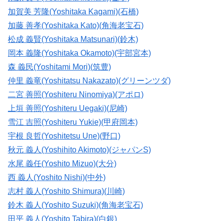
加賀美 芳隆(Yoshitaka Kagami)(石橋)
加藤 善孝(Yoshitaka Kato)(角海老宝石)
松成 義賢(Yoshitaka Matsunari)(鈴木)
岡本 義隆(Yoshitaka Okamoto)(宇部宮本)
森 義民(Yoshitami Mori)(筑豊)
仲里 義竜(Yoshitatsu Nakazato)(グリーンツダ)
二宮 善照(Yoshiteru Ninomiya)(アポロ)
上垣 善照(Yoshiteru Uegaki)(尼崎)
雪江 吉照(Yoshiteru Yukie)(甲府岡本)
宇根 良哲(Yoshitetsu Une)(野口)
秋元 義人(Yoshihito Akimoto)(ジャパンS)
水尾 義任(Yoshito Mizuo)(大分)
西 義人(Yoshito Nishi)(中外)
志村 義人(Yoshito Shimura)(川崎)
鈴木 義人(Yoshito Suzuki)(角海老宝石)
田平 義人(Yoshito Tabira)(白銀)