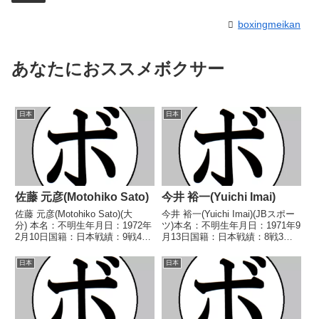
boxingmeikan
あなたにおススメボクサー
日本
日本
佐藤 元彦(Motohiko Sato)
今井 裕一(Yuichi Imai)
佐藤 元彦(Motohiko Sato)(大
今井 裕一(Yuichi Imai)(JBスポー
分) 本名：不明生年月日：1972年
ツ)本名：不明生年月日：1971年9
2月10日国籍：日本戦績：9戦4勝
月13日国籍：日本戦績：8戦3勝
(1KO)5敗 【獲得タイトル】1991
(3KO)4敗1分【獲得タイトル】な
年度西部日本スーパーライト級新
し【戦歴】1995/10/07
日本
日本
人王 【戦歴】1990/07/22
○2RKO 土橋 和将(ドラゴン船
●3RKO 清定 貢...
橋)1996/01/0...