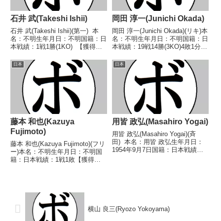
石井 武(Takeshi Ishii)
岡田 淳一(Junichi Okada)
石井 武(Takeshi Ishii)(第一) 本
岡田 淳一(Junichi Okada)(リキ)本
名：不明生年月日：不明国籍：日
名：不明生年月日：不明国籍：日
本戦績：1戦1勝(1KO) 【獲得タ
本戦績：19戦14勝(3KO)4敗1分
イトル】なし 【戦歴】
【獲得タイトル】1964年度全日
1947/05/10 ○1R棄権 古澤 完
本スーパーライト級新人王【戦
日本
日本
一(成城) 【補足情報】・BoxRec
歴】1963/05/14 ●4R判定 (採点
には選手情報の...
不明) 永原 政美...
藤本 和也(Kazuya
用皆 政弘(Masahiro Yogai)
Fujimoto)
用皆 政弘(Masahiro Yogai)(斉
田) 本名：用皆 政弘生年月日：
藤本 和也(Kazuya Fujimoto)(フリ
1954年9月7日国籍：日本戦績：
ー)本名：不明生年月日：不明国
24戦19勝(13KO)5敗 【獲得タイ
籍：日本戦績：1戦1敗【獲得タ
トル】1972年度インターハイラ
イトル】なし【戦歴】
イトウェルター級優勝(アマチュ
2011/12/04 ●判定 0-3(ラウンド/
ア)第25代日本ライト...
採点不明) 北川 孝明(フリー)
【補足情報】・BoxRecには...
横山 良三(Ryozo Yokoyama)