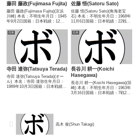
藤田 藤政(Fujimasa Fujita)
佐藤 悟(Satoru Sato)
藤田 藤政(Fujimasa Fujita)(京浜
佐藤 悟(Satoru Sato)(角海老宝
川崎) 本名：不明生年月日：1945
石) 本名：不明生年月日：1968年
年9月2日国籍：日本戦績：12戦6
11月6日国籍：日本戦績：22戦10
勝(1KO)5敗1分 【獲得タイトル】
勝(2KO)10敗2分 【獲得タイト
なし 【戦歴】1969/08/30
ル】なし 【戦歴】1989/10/03
日本
日本
●1RKO 深沢 重信(鈴
○4R判定 3-0(40-37、40-37、40...
木)1969/11/...
寺田 達弥(Tatsuya Terada)
長谷川 耕一(Koichi
Hasegawa)
寺田 達弥(Tatsuya Terada)(オー
ル) 本名：寺田 達弥生年月日：
長谷川 耕一(Koichi Hasegawa)(笹
1989年10月3日国籍：日本戦績：
崎) 本名：不明生年月日：1963年
18戦7勝(1KO)9敗2分 【獲得タイ
3月16日国籍：日本戦績：7戦2勝
トル】なし 【戦歴】
(1KO)4敗1分 【獲得タイトル】な
2013/09/14 ○4R判定 3-0(39-
し 【戦歴】1984/01/12 △4R判
37、39...
定 (採点不明) 安達 義明(宍
戸)19...
高木 俊(Shun Takagi)