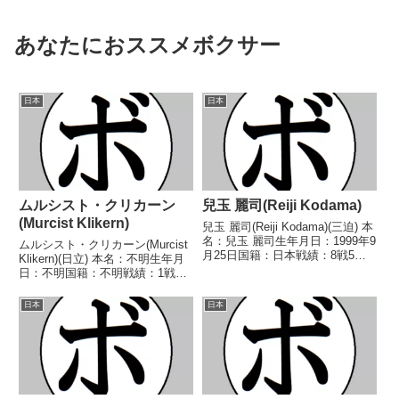
あなたにおススメボクサー
日本
日本
ムルシスト・クリカーン
兒玉 麗司(Reiji Kodama)
(Murcist Klikern)
兒玉 麗司(Reiji Kodama)(三迫) 本
名：兒玉 麗司生年月日：1999年9
ムルシスト・クリカーン(Murcist
月25日国籍：日本戦績：8戦5勝
Klikern)(日立) 本名：不明生年月
(2KO)3敗 【獲得タイトル】2020
日：不明国籍：不明戦績：1戦1
年度東日本スーパーライト級新人
敗 【獲得タイトル】なし 【戦
王 【戦歴】2020/11/03 ○4R判
歴】1991/04/18 ●1RKO 鈴木
日本
日本
定 2-1...
幸司(相模原ヨネクラ) 【補足情
報】・BoxRecには...