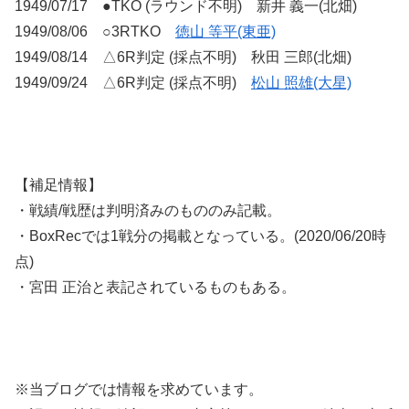
1949/07/17 ●TKO (ラウンド不明) 新井 義一(北畑)
1949/08/06 ○3RTKO
徳山 等平(東亜)
1949/08/14 △6R判定 (採点不明) 秋田 三郎(北畑)
1949/09/24 △6R判定 (採点不明)
松山 照雄(大星)
【補足情報】
・戦績/戦歴は判明済みのもののみ記載。
・BoxRecでは1戦分の掲載となっている。(2020/06/20時
点)
・宮田 正治と表記されているものもある。
※当ブログでは情報を求めています。