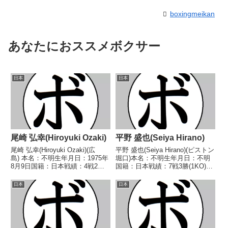
boxingmeikan
あなたにおススメボクサー
日本
日本
尾崎 弘幸(Hiroyuki Ozaki)
平野 盛也(Seiya Hirano)
尾崎 弘幸(Hiroyuki Ozaki)(広
平野 盛也(Seiya Hirano)(ピストン
島) 本名：不明生年月日：1975年
堀口)本名：不明生年月日：不明
8月9日国籍：日本戦績：4戦2勝2
国籍：日本戦績：7戦3勝(1KO)1
敗 【獲得タイトル】なし 【戦
敗2分1無判定【獲得タイトル】
歴】1995/02/04 ●4R判定 (採点
なし【戦歴】1947/10/03 ○判定
日本
日本
不明) 黒田 麻夫(守
(ラウンド/採点不明) 木村 啓(新
安)1995/03/11 ●...
日本)1947/1...