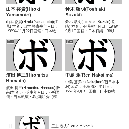
山本 裕貴(Hiroki
鈴木 敏明(Toshiaki
Yamamoto)
Suzuki)
山本 裕貴(Hiroki Yamamoto)(江
鈴木 敏明(Toshiaki Suzuki)(笹
見) 本名：山本 裕貴生年月日：
崎) 本名：不明生年月日：1949年
1989年11月22日国籍：日本戦
9月1日国籍：日本戦績：3戦1勝
績：18戦6勝(1KO)11敗1分 【獲
(1KO)2敗 【獲得タイトル】な
得タイトル】2011年度西日本ミ
し 【戦歴】1970/01/14
日本
日本
ニマム級新人王 【戦歴】
○2RKO 吉木 文男(横浜協
2009/08/01 ●4R判...
栄)1970/02/18 ...
濱田 博三(Hiromitsu
中島 蓮(Ren Nakajima)
Hamada)
中島 蓮(Ren Nakajima)(新日本木
村) 本名：中島 蓮生年月日：
濱田 博三(Hiromitsu Hamada)(阪
1998年4月3日国籍：日本戦績：1
南)本名：不明生年月日：不明国
戦1勝(1KO) 【獲得タイトル】な
籍：日本戦績：4戦3敗1分【獲得
し 【戦歴】2022/12/12
タイトル】なし【戦歴】
○4RTKO 三橋 秀人(本多) 【補
1947/01/18 ●2RKO 三好 忠治
足情報】・群馬県館林...
(オール)1947/02/16 ●4R判定 (採
点不明) 鈴木...
三上 春夫(Haruo Mikami)