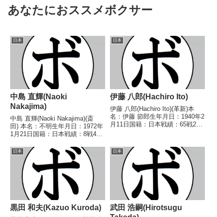
あなたにおススメボクサー
日本
日本
中島 直輝(Naoki
伊藤 八郎(Hachiro Ito)
Nakajima)
伊藤 八郎(Hachiro Ito)(革新)本
名：伊藤 節郎生年月日：1940年2
中島 直輝(Naoki Nakajima)(斎
月11日国籍：日本戦績：65戦28
田) 本名：不明生年月日：1972年
勝(7KO)29敗8分【獲得タイト
1月21日国籍：日本戦績：8戦4勝
ル】第17代日本ウェルター級王
(2KO)4敗 【獲得タイトル】な
座【戦歴】1957/03/07 △4R判
し 【戦歴】1993/04/01
日本
日本
定 (採点不明) 高...
●1RKO 尾方 和生(三
迫)1994/04/25 ○4...
黒田 和夫(Kazuo Kuroda)
武田 浩嗣(Hirotsugu