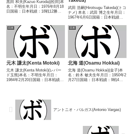
Takeda)
黒田 和夫(Kazuo Kuroda)(松田)本
名：不明生年月日：1976年8月18
武田 浩嗣(Hirotsugu Takeda)(トコ
日国籍：日本戦績：18戦12勝
ナメ) 本名：武田 博之生年月日：
(4KO)4敗2分【獲得タイトル】
1967年6月6日国籍：日本戦績：
1996年度全日本スーパーバンタ
25戦12勝(8KO)12敗1分 【獲得タ
ム級新人王【戦歴】1995/04/02
イトル】1989年度中日本スーパ
日本
日本
○4R判定 3-0(...
ーライト級新人王 【戦歴】
1988/09/04...
元木 謙太(Kenta Motoki)
北海 道(Osamu Hokkai)
元木 謙太(Kenta Motoki)(レパー
北海 道(Osamu Hokkai)(金子)本
ド玉熊)本名：不明生年月日：
名：鈴木 敏夫生年月日：1950年2
1984年2月20日国籍：日本戦績：
月27日国籍：日本戦績：9戦4勝
15戦6勝(1KO)8敗1分【獲得タイ
(3KO)5敗【獲得タイトル】なし
トル】なし【戦歴】2007/09/22
【戦歴】1970/02/22 ●2RKO
○4R判定 3-0(40-37、39-38、40-
高田 次郎(横浜協栄)1970/03/29
3...
○4R...
アントニオ・バルガス(Antonio Vargas)