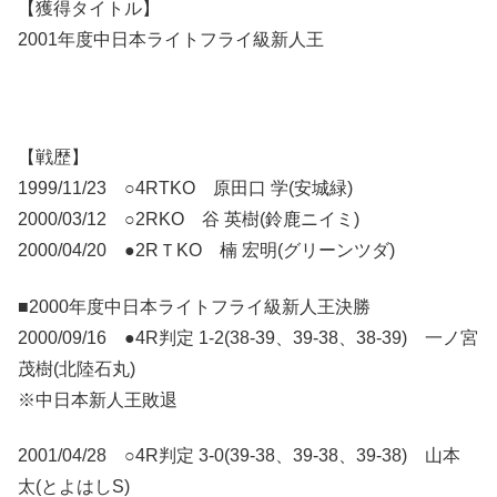
【獲得タイトル】
2001年度中日本ライトフライ級新人王
【戦歴】
1999/11/23 ○4RTKO 原田口 学(安城緑)
2000/03/12 ○2RKO 谷 英樹(鈴鹿ニイミ)
2000/04/20 ●2RＴKO 楠 宏明(グリーンツダ)
■2000年度中日本ライトフライ級新人王決勝
2000/09/16 ●4R判定 1-2(38-39、39-38、38-39) 一ノ宮
茂樹(北陸石丸)
※中日本新人王敗退
2001/04/28 ○4R判定 3-0(39-38、39-38、39-38) 山本
太(とよはしS)