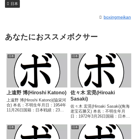
日本
boxingmeikan
あなたにおススメボクサー
日本
日本
上遠野 博(Hiroshi Katono)
佐々木 宏晃(Hiroaki
Sasaki)
上遠野 博(Hiroshi Katono)(協栄河
合) 本名：不明生年月日：1954年
佐々木 宏晃(Hiroaki Sasaki)(角海
11月26日国籍：日本戦績：23戦
老宝石勝又) 本名：不明生年月
10勝(6KO)12敗1分 【獲得タイト
日：1972年3月26日国籍：日本戦
ル】1974年度VANカップ争奪4回
績：4戦1勝(1KO) 3敗 【獲得タイ
戦ウェルター級優勝 【戦歴】
トル】なし 【戦歴】
日本
日本
1972/03/...
1994/11/13 ○2RKO 伊村 央(ラ
ンド)■1995年...