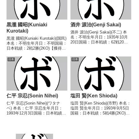
黒瀧 國昭(Kuniaki
酒井 源治(Genji Sakai)
Kurotaki)
酒井 源治(Genji Sakai)(不二) 本
名：不明生年月日：1935年10月
黒瀧 國昭(Kuniaki Kurotaki)(国民)
20日国籍：日本戦績：62戦20勝
本名：不明生年月日：不明国籍：
(8KO)35敗7分 【獲得タイトル】
日本戦績：2戦2勝(2KO)【獲得タ
なし 【戦歴】1955/03/23 ●4R
イトル】なし【戦歴】
判定 (採点不明) 小林 久雄(帝
1946/02/23 ○4RKO 文本 三郎
日本
日本
拳)195...
(フリー)1946/03/08 ○3RKO 伊
川 猛夫(...
仁平 宗忍(Sonin Nihei)
塩田 賢(Ken Shioda)
仁平 宗忍(Sonin Nihei)(ワタナ
塩田 賢(Ken Shioda)(市野) 本名：
ベ) 本名：仁平 宗忍生年月日：
塩田 賢生年月日：1993年9月5日
1993年12月3日国籍：日本戦績：
国籍：日本戦績：5戦4勝(2KO)1
19戦10勝(2KO)7敗2分 【獲得タ
分 【獲得タイトル】なし 【戦
イトル】2013年度C級トーナメン
歴】2021/05/30 ○3RTKO 大久
トフライ級優勝2015年度B級トー
保 俊亮(中日)2021/12/19 ○4R
ナメントバンタム級優...
判...