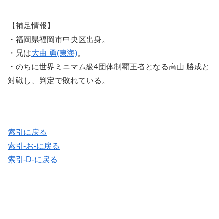
【補足情報】
・福岡県福岡市中央区出身。
・兄は
大曲 勇(東海)
。
・のちに世界ミニマム級4団体制覇王者となる高山 勝成と
対戦し、判定で敗れている。
索引に戻る
索引-お-に戻る
索引-D-に戻る