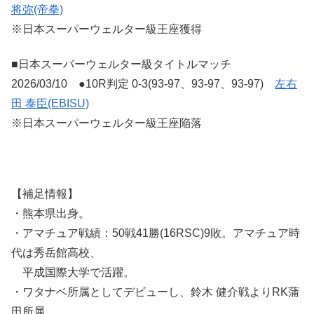
将弥(帝拳)
※日本スーパーウェルター級王座獲得
■日本スーパーウェルター級タイトルマッチ
2026/03/10 ●10R判定 0-3(93-97、93-97、93-97)
左右
田 泰臣(EBISU)
※日本スーパーウェルター級王座陥落
【補足情報】
・熊本県出身。
・アマチュア戦績：50戦41勝(16RSC)9敗。アマチュア時
代は秀岳館高校、
平成国際大学で活躍。
・ワタナベ所属としてデビューし、鈴木 健介戦よりRK蒲
田所属。