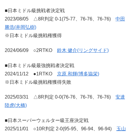
■日本ミドル級挑戦者決定戦
2023/08/05 △8R判定 0-1(75-77、76-76、76-76)
中田
勝浩(井岡弘樹)
※日本ミドル級挑戦権獲得
2024/06/09 ○2RTKO
鈴木 健介(リングサイド)
■日本ミドル級最強挑戦者決定戦
2024/11/12 ●1RTKO
京原 和輝(博多協栄)
※日本ミドル級挑戦権獲得失敗
2025/03/31 △8R判定 0-0(76-76、76-76、76-76)
安達
陸虎(大橋)
■日本スーパーウェルター級王座決定戦
2025/11/01 ○10R判定 2-0(95-95、96-94、96-94)
玉山