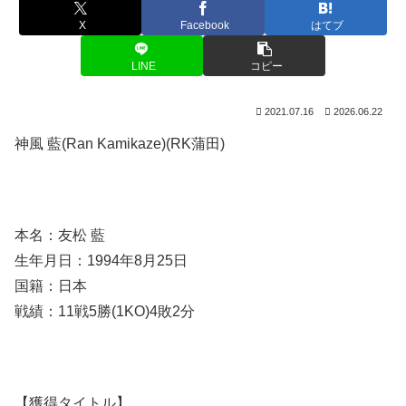
X
Facebook
はてブ
LINE
コピー
2021.07.16
2026.06.22
神風 藍(Ran Kamikaze)(RK蒲田)
本名：友松 藍
生年月日：1994年8月25日
国籍：日本
戦績：11戦5勝(1KO)4敗2分
【獲得タイトル】