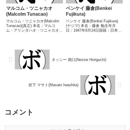
マルコム・ツニャカオ
ベンケイ 藤倉(Benkei
(Malcolm Tunacao)
Fujikura)
マルコム・ツニャカオ(Malcolm
ベンケイ 藤倉(Benkei Fujikura)
Tunacao)(真正) 本名：マルコ
(ヤジマ) 本名：藤倉 勉生年月
ム・アリンダハオ・ツニャカオ生
日：1947年8月24日国籍：日本戦
年月日：1977年12月8日国籍：比
績：43戦29勝(13KO)11敗3
戦績：41戦35勝(20KO)3敗3
分 【獲得タイトル】第20代日本
分 【獲得タイトル】GAB比国フ
ミドル級王座 【戦歴】■1964年
ライ級王座GAB比国バンタム
度東日本ウェルター級新...
級...
ネッシー 堀口(Nessie Horiguchi)
岩下 マサト(Masato Iwashita)
コメント