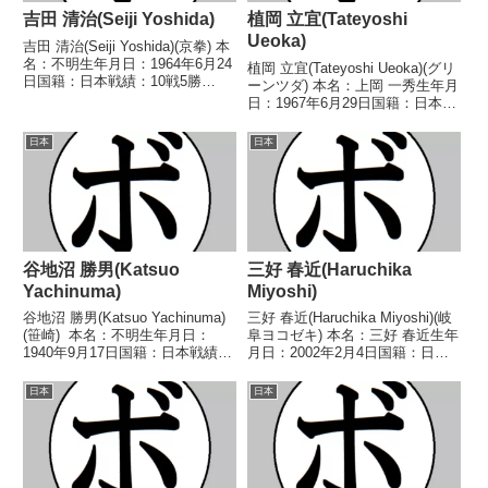
吉田 清治(Seiji Yoshida)
植岡 立宜(Tateyoshi
Ueoka)
吉田 清治(Seiji Yoshida)(京拳) 本
名：不明生年月日：1964年6月24
植岡 立宜(Tateyoshi Ueoka)(グリ
日国籍：日本戦績：10戦5勝
ーンツダ) 本名：上岡 一秀生年月
(3KO)4敗1分 【獲得タイトル】
日：1967年6月29日国籍：日本戦
1986年度西日本ミドル級新人
績：13戦6勝(3KO)6敗1分 【獲得
王 【戦歴】1986/08/23
タイトル】なし 【戦歴】
日本
日本
○2RKO 徳田 晴久(...
1986/07/27 ○4R判定 (採点不
明) 尾崎 拳...
谷地沼 勝男(Katsuo
三好 春近(Haruchika
Yachinuma)
Miyoshi)
谷地沼 勝男(Katsuo Yachinuma)
三好 春近(Haruchika Miyoshi)(岐
(笹崎) 本名：不明生年月日：
阜ヨコゼキ) 本名：三好 春近生年
1940年9月17日国籍：日本戦績：
月日：2002年2月4日国籍：日本
45戦32勝(8KO)11敗2分 【獲得タ
戦績：1戦1勝(1KO) 【獲得タイト
イトル】1961年度東日本フライ
ル】なし 【戦歴】2022/09/10
日本
日本
級新人王1962年度チャンピオン
○1RTKO 黒川 智矢(唯心) 【補
スカウトA級トー...
足情...