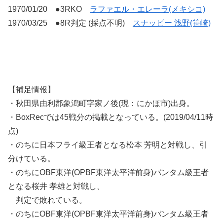
1970/01/20 ●3RKO
ラファエル・エレーラ(メキシコ)
1970/03/25 ●8R判定 (採点不明)
スナッピー 浅野(笹崎)
【補足情報】
・秋田県由利郡象潟町字家ノ後(現：にかほ市)出身。
・BoxRecでは45戦分の掲載となっている。(2019/04/11時
点)
・のちに日本フライ級王者となる松本 芳明と対戦し、引
分けている。
・のちにOBF東洋(OPBF東洋太平洋前身)バンタム級王者
となる桜井 孝雄と対戦し、
判定で敗れている。
・のちにOBF東洋(OPBF東洋太平洋前身)バンタム級王者