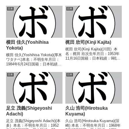
なし 【戦歴】1988/02/24 ○4R
勝(8KO)13敗1分 【獲得タイト
判定 (採点不明) 菅原 秀喜(ピス
ル】1986年度西日本スーパーラ
日本
日本
トン堀口)1...
イト級新人王 【戦歴】
1986/06/02 ○2RKO...
横田 佳久(Yoshihisa
梶田 欣司(Kinji Kajita)
Yokota)
梶田 欣司(Kinji Kajita)(川田) 本
名：梶田 欣次生年月日：1953年
横田 佳久(Yoshihisa Yokota)(厚木
11月16日国籍：日本戦績：9戦5
ワタナベ)本名：不明生年月日：
勝(3KO)2敗2分 【獲得タイト
1984年6月24日国籍：日本戦績：
ル】なし 【戦歴】1979/06/03
19戦7勝(2KO)11敗1分【獲得タイ
●4R判定 (採点不明) 中村 唯男
トル】2014年度B級トーナメント
日本
日本
(中日...
フェザー級優勝【戦歴】
2007/03/04 ●1...
足立 茂義(Shigeyoshi
久山 浩司(Hirotsuka
Adachi)
Kuyama)
足立 茂義(Shigeyoshi Adachi)(本
久山 浩司(Hirotsuka Kuyama)(笹
多) 本名：不明生年月日：1952
崎) 本名：不明生年月日：1968年