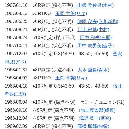
1967/01/16 ○6R判定 (採点不明)
山根 美佐男(木村)
1967/04/13 ○3RTKO
玉岡 章英(リキ)
1967/05/25 ○6R判定 (採点不明)
師岡 茂夫(立川新和)
1967/08/21 ●8R判定 (採点不明)
川上 好博(中村)
1967/09/24 ○10R判定 (採点不明)
田中 和夫(三鷹)
1967/10/11 ○8R判定 (採点不明)
田中 志男美(金子)
1967/12/07 ●10R判定 0-3(44-50、43-50、45-50)
金沢
和良(アベ)
1968/01/31 ●8R判定 (採点不明)
大木 重良(青木)
1968/04/02 ○8RTKO
玉岡 章英(リキ)
1968/04/18 ●10R判定 0-3(43-50、43-50、43-50)
桜井
孝雄(三迫)
1968/06/04 ●10R判定 (採点不明) カン・チュニョン(韓)
1968/09/18 △8R判定 (採点不明)
内山 真太郎(船橋)
1968/12/04 △8R判定 (採点不明)
浅野 英一(笹崎)
1969/02/09 ○8R判定 (採点不明)
高橋 勝郎(協栄)