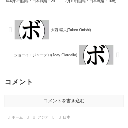
年4月9日国籍：日本戦績：29戦
7月10日国籍：日本戦績：16戦7
19勝(11KO)8敗2分 【獲得タイト
勝(4KO) 6敗3分 【獲得タイト
ル】1975年度全日本フェザー級
ル】なし 【戦歴】1992/07/25
新人王 【戦歴】1973/09/22
○1RKO 上田 俊一(エイティーン
●1R...
古河)1...
大西 猛夫(Takeo Onishi)
ジョーイ・ジャーデロ(Joey Giardello)
コメント
コメントを書き込む
ホーム
アジア
日本