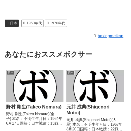
日本
1960年代
1970年代
boxingmeikan
あなたにおススメボクサー
日本
日本
野村 剛生(Takeo Nomura)
元井 成典(Shigenori
Motoi)
野村 剛生(Takeo Nomura)(金
子) 本名：不明生年月日：1964年
元井 成典(Shigenori Motoi)(大
6月17日国籍：日本戦績：13戦7
星) 本名：不明生年月日：1967年
勝(3KO)5敗1分 【獲得タイトル】
8月20日国籍：日本戦績：22戦8