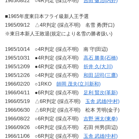
1965/08/22 ○4R判定 (採点不明)
吉田 健治(内野)
■1965年度東日本フライ級新人王予選
1965/09/12 △4R判定 (採点不明) 名雪 勇(野口)
※東日本新人王敗退(規定により名雪の勝者扱い)
1965/10/14 ○4R判定 (採点不明) 南 守(田辺)
1965/10/31 ●4R判定 (採点不明)
高石 勝美(石橋)
1965/12/09 ●4R判定 (採点不明)
折井 久(大川)
1965/12/26 ○4R判定 (採点不明)
和田 詔司(三鷹)
1966/02/20 ○1RKO
師岡 茂夫(立川新和)
1966/04/11 ●6R判定 (採点不明)
足利 賢次(革新)
1966/05/19 △6R判定 (採点不明)
玉舎 武雄(中村)
1966/06/30 △6R判定 (採点不明) 松本 芳明(金子)
1966/08/22 ○6R判定 (採点不明)
吉野 洲太(東拳)
1966/09/26 ○6R判定 (採点不明) 石田 州男(田辺)
1966/11/06 ○6R判定 (採点不明)
玉舎 武雄(中村)