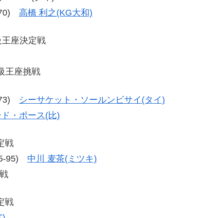
-70)
高橋 利之(KG大和)
級王座決定戦
級王座挑戦
-73)
シーサケット・ソールンビサイ(タイ)
ド・ポース(比)
定戦
95-95)
中川 麦茶(ミツキ)
戦
定戦
)