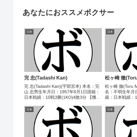
あなたにおススメボクサー
日本
日本
完 忠(Tadashi Kan)
松ヶ崎 徹(Toru 
完 忠(Tadashi Kan)(宇部宮本) 本名：完
松ヶ崎 徹(Toru M
山 忠男生年月日：1957年8月1日国籍：
名：不明生年月日
日本戦績：10戦3勝(1KO)4敗3分 【獲得
籍：日本戦績：13
タイトル】なし 【戦歴】1974/10/03
分 【獲得タイト
●2RKO 黒田 武士(福岡中
1968/09/11
日本
日本
央)1974/11/0...
進(田辺)...