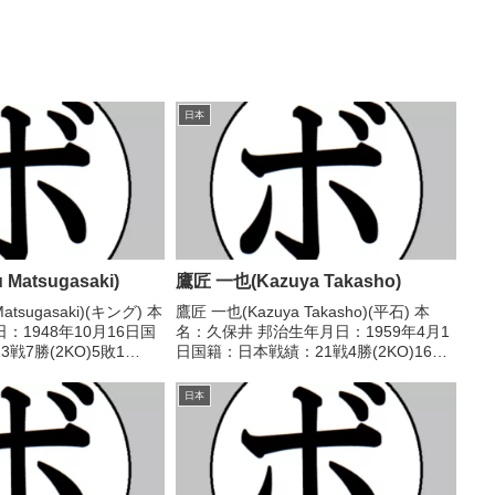
日本
Matsugasaki)
鷹匠 一也(Kazuya Takasho)
atsugasaki)(キング) 本
鷹匠 一也(Kazuya Takasho)(平石) 本
：1948年10月16日国
名：久保井 邦治生年月日：1959年4月1
戦7勝(2KO)5敗1
日国籍：日本戦績：21戦4勝(2KO)16敗
ル】なし 【戦歴】
１分 【獲得タイトル】なし 【戦歴】
 ○4R判定 (採点不明) 馬渡
■1989年度中日本ライトフライ級新人王
日本
予選1989/06/03...