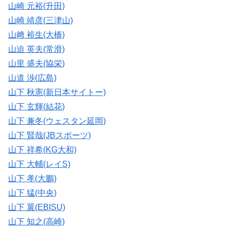
山崎 元裕(升田)
山崎 靖彦(三津山)
山﨑 裕生(大橋)
山迫 英夫(常滑)
山里 盛夫(協栄)
山道 渉(広島)
山下 秋憲(新日本サイトー)
山下 玄輝(結花)
山下 兼冬(ウェスタン延岡)
山下 賢哉(JBスポーツ)
山下 祥希(KG大和)
山下 大輔(レイS)
山下 孝(大鵬)
山下 猛(中央)
山下 翼(EBISU)
山下 知之(高崎)