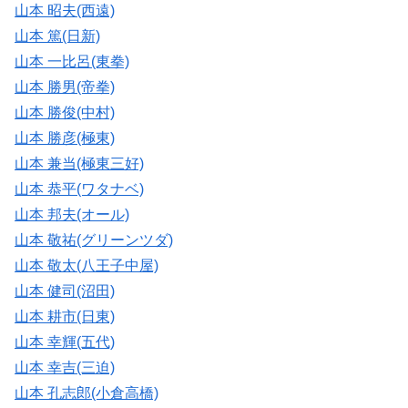
山本 昭夫(西遠)
山本 篤(日新)
山本 一比呂(東拳)
山本 勝男(帝拳)
山本 勝俊(中村)
山本 勝彦(極東)
山本 兼当(極東三好)
山本 恭平(ワタナベ)
山本 邦夫(オール)
山本 敬祐(グリーンツダ)
山本 敬太(八王子中屋)
山本 健司(沼田)
山本 耕市(日東)
山本 幸輝(五代)
山本 幸吉(三迫)
山本 孔志郎(小倉高橋)