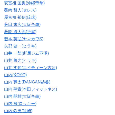
安富祖 国男(沖縄帝拳)
薮﨑 賢人(セレス)
屋富祖 裕信(琉球)
薮田 末広(大阪帝拳)
薮吹 遼太郎(折尾)
籔本 英弘(ヤマカワS)
矢部 健一(ヒラキ)
山井 一郎(所属ジム不明)
山井 勝之(ヒラキ)
山井 丈知(エイティーン古河)
山内(KOYO)
山内 寛太(DANGAN越谷)
山内 翔貴(本田フィットネス)
山内 嗣雄(大阪帝拳)
山内 努(ロッキー)
山内 鉄男(笹崎)