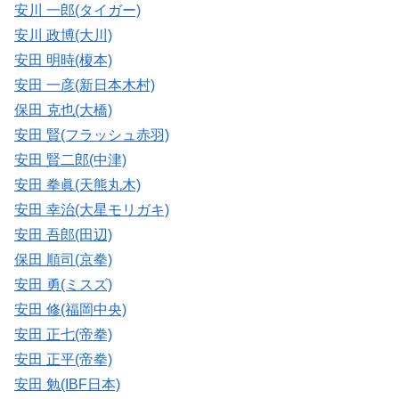
安川 一郎(タイガー)
安川 政博(大川)
安田 明時(榎本)
安田 一彦(新日本木村)
保田 克也(大橋)
安田 賢(フラッシュ赤羽)
安田 賢二郎(中津)
安田 拳眞(天熊丸木)
安田 幸治(大星モリガキ)
安田 吾郎(田辺)
保田 順司(京拳)
安田 勇(ミスズ)
安田 修(福岡中央)
安田 正七(帝拳)
安田 正平(帝拳)
安田 勉(IBF日本)