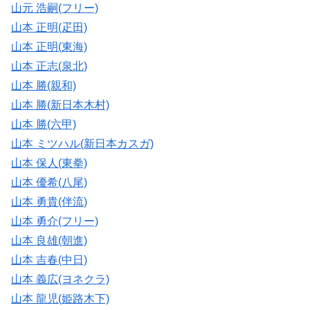
山元 浩嗣(フリー)
山本 正明(疋田)
山本 正明(東海)
山本 正志(泉北)
山本 勝(親和)
山本 勝(新日本木村)
山本 勝(六甲)
山本 ミツハル(新日本カスガ)
山本 保人(東拳)
山本 優希(八尾)
山本 勇貴(伴流)
山本 勇介(フリー)
山本 良雄(朝進)
山本 吉春(中日)
山本 義広(ヨネクラ)
山本 龍児(姫路木下)