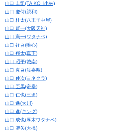
山口 圭司(TAIKOH小林)
山口 慶侍(親和)
山口 桂太(八王子中屋)
山口 賢一(大阪天神)
山口 憲一(ワタナベ)
山口 祥吾(唯心)
山口 翔太(真正)
山口 昭平(城南)
山口 真吾(渡嘉敷)
山口 伸次(ヨネクラ)
山口 臣馬(帝拳)
山口 仁也(三迫)
山口 進(大川)
山口 進(キング)
山口 成也(厚木ワタナベ)
山口 聖矢(大橋)