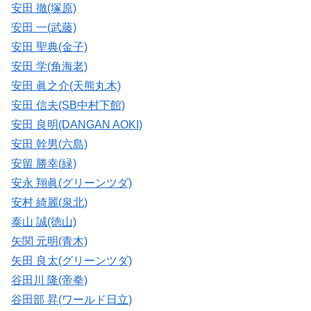
安田 徹(塚原)
安田 一(武藤)
安田 聖典(金子)
安田 学(角海老)
安田 眞之介(天熊丸木)
安田 信夫(SB中村下館)
安田 良明(DANGAN AOKI)
安田 幹男(六島)
安留 勝幸(緑)
安永 翔眞(グリーンツダ)
安村 綺麗(泉北)
泰山 誠(徳山)
矢関 元明(青木)
矢田 良太(グリーンツダ)
谷田川 隆(帝拳)
谷田部 昇(ワールド日立)