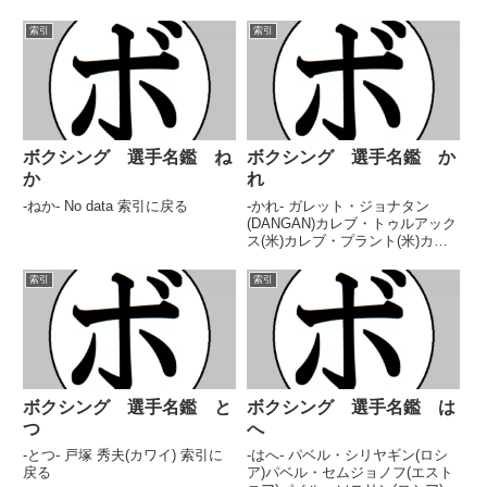
ミリザエフ・ムロドジョン(富
リー)都築 正祥(常滑)都築 麗士郎
和) 索引に戻る
(ワタナベ)堤 アキラ(帝拳)堤 五郎
索引
索引
(興伸)堤 聖也(角海老宝石)堤 啓至
(FUKUOKA...
ボクシング 選手名鑑 ね
ボクシング 選手名鑑 か
か
れ
-ねか- No data 索引に戻る
-かれ- ガレット・ジョナタン
(DANGAN)カレブ・トゥルアック
ス(米)カレブ・プラント(米)カレ
ル・アニス(畑中)ガレン・ダイア
ガン(比)カレン・チュハジアン(ウ
索引
索引
クライナ) 索引に戻る
ボクシング 選手名鑑 と
ボクシング 選手名鑑 は
つ
へ
-とつ- 戸塚 秀夫(カワイ) 索引に
-はへ- パベル・シリヤギン(ロシ
戻る
ア)パベル・セムジョノフ(エスト