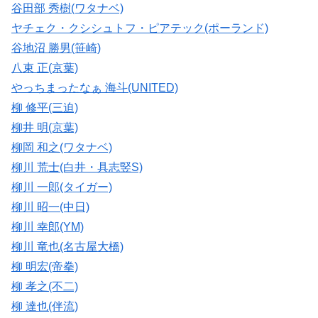
谷田部 秀樹(ワタナベ)
ヤチェク・クシシュトフ・ピアテック(ポーランド)
谷地沼 勝男(笹崎)
八束 正(京葉)
やっちまったなぁ 海斗(UNITED)
柳 修平(三迫)
柳井 明(京葉)
柳岡 和之(ワタナベ)
柳川 荒士(白井・具志竪S)
柳川 一郎(タイガー)
柳川 昭一(中日)
柳川 幸郎(YM)
柳川 竜也(名古屋大橋)
柳 明宏(帝拳)
柳 孝之(不二)
柳 達也(伴流)