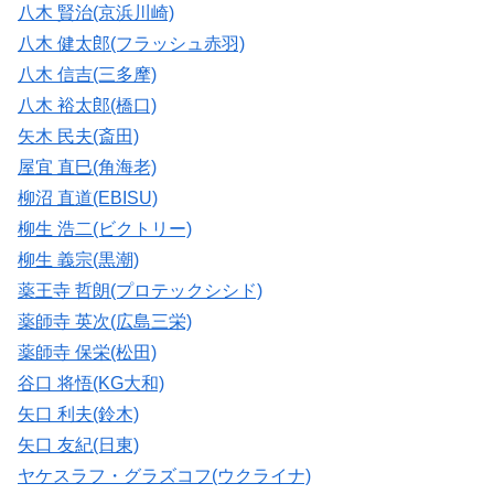
八木 賢治(京浜川崎)
八木 健太郎(フラッシュ赤羽)
八木 信吉(三多摩)
八木 裕太郎(橋口)
矢木 民夫(斎田)
屋宜 直巳(角海老)
柳沼 直道(EBISU)
柳生 浩二(ビクトリー)
柳生 義宗(黒潮)
薬王寺 哲朗(プロテックシシド)
薬師寺 英次(広島三栄)
薬師寺 保栄(松田)
谷口 将悟(KG大和)
矢口 利夫(鈴木)
矢口 友紀(日東)
ヤケスラフ・グラズコフ(ウクライナ)