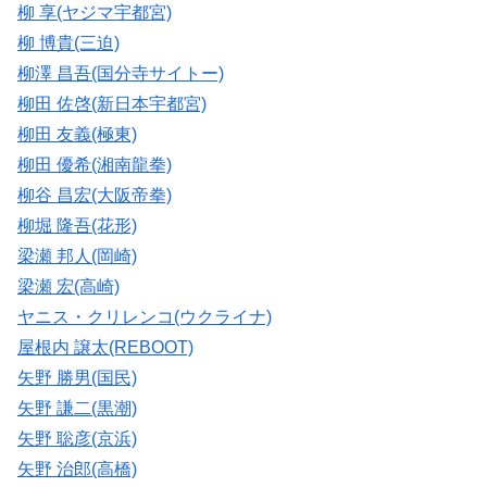
柳 享(ヤジマ宇都宮)
柳 博貴(三迫)
柳澤 昌吾(国分寺サイトー)
柳田 佐啓(新日本宇都宮)
柳田 友義(極東)
柳田 優希(湘南龍拳)
柳谷 昌宏(大阪帝拳)
柳堀 隆吾(花形)
梁瀬 邦人(岡崎)
梁瀬 宏(高崎)
ヤニス・クリレンコ(ウクライナ)
屋根内 譲太(REBOOT)
矢野 勝男(国民)
矢野 謙二(黒潮)
矢野 聡彦(京浜)
矢野 治郎(高橋)