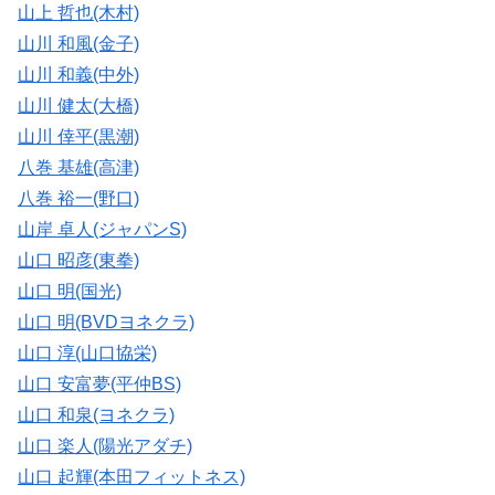
山上 哲也(木村)
山川 和風(金子)
山川 和義(中外)
山川 健太(大橋)
山川 倖平(黒潮)
八巻 基雄(高津)
八巻 裕一(野口)
山岸 卓人(ジャパンS)
山口 昭彦(東拳)
山口 明(国光)
山口 明(BVDヨネクラ)
山口 淳(山口協栄)
山口 安富夢(平仲BS)
山口 和泉(ヨネクラ)
山口 楽人(陽光アダチ)
山口 起輝(本田フィットネス)