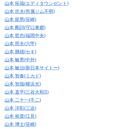
山本 拓哉(エディタウンゼント)
山本 忠夫(所属ジム不明)
山本 龍男(笹崎)
山本 剛詞(守口東郷)
山本 哲也(福岡中央)
山本 照夫(六甲)
山本 輝雄(セキ)
山本 敏男(中外)
山本 敏治(新日本サイトー)
山本 智春(ミカド)
山本 智哉(横浜光)
山本 直平(三谷大和S)
山本 二十一(不二)
山本 洋彰(三迫)
山本 裕貴(江見)
山本 博士(笹崎)