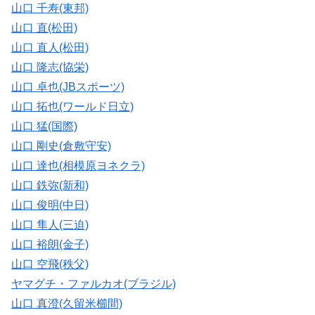
山口 千寿(東邦)
山口 直(松田)
山口 直人(松田)
山口 隆志(協栄)
山口 卓也(JBスポーツ)
山口 拓也(ワールド日立)
山口 猛(国際)
山口 剛史(倉敷守安)
山口 達也(相模原ヨネクラ)
山口 鉄弥(新和)
山口 俊明(中日)
山口 隼人(三迫)
山口 裕朗(金子)
山口 空飛(秩父)
ヤマグチ・ファルカオ(ブラジル)
山口 真澄(久留米櫛間)