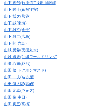
山下 直哉(竹原慎二&畑山隆則)
山下 暖士(倉敷守安)
山下 博之(熊谷)
山下 誠(東海)
山下 雄玄(金子)
山下 雄二(広島)
山下 陸(六島)
山城 勇希(天熊丸木)
山城 遼馬(沖縄ワールドリング)
山瀬 心輝(花形)
山田 修(トクホンマスド)
山田 一夫(名古屋)
山田 健太郎(高崎)
山田 定幸(ウォズ)
山田 俊(中日)
山田 真五(高橋)