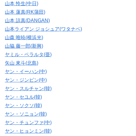
山本 怜生(中日)
山本 蓮真(RK蒲田)
山本 諒真(DANGAN)
山本ライアン ジョシュア(ワタナベ)
山森 唯暁(横浜光)
山脇 藤一郎(新興)
ヤミル・ペラルタ(亜)
矢山 來斗(北島)
ヤン・イーハン(中)
ヤン・ジンピン(中)
ヤン・スルチャン(韓)
ヤン・セユル(韓)
ヤン・ソクソ(韓)
ヤン・ソニョン(韓)
ヤン・チュンファ(中)
ヤン・ヒョンミン(韓)