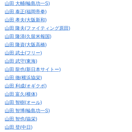
山田 大輔(輪島功一S)
山田 泰正(福岡帝拳)
山田 孝夫(大阪新和)
山田 隆夫(ファイティング原田)
山田 隆清(久留米報国)
山田 隆資(大阪高橋)
山田 武士(フリー)
山田 武守(東海)
山田 龍也(新日本サイトー)
山田 徹(横浜協栄)
山田 利成(オギクボ)
山田 富久(横体)
山田 智樹(オール)
山田 智博(輪島功一S)
山田 智也(協栄)
山田 登(中日)