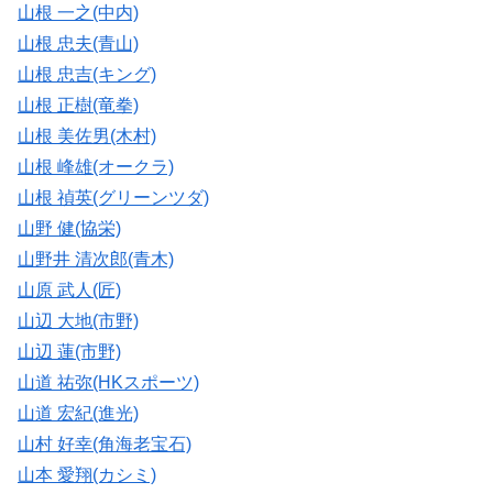
山根 一之(中内)
山根 忠夫(青山)
山根 忠吉(キング)
山根 正樹(竜拳)
山根 美佐男(木村)
山根 峰雄(オークラ)
山根 禎英(グリーンツダ)
山野 健(協栄)
山野井 清次郎(青木)
山原 武人(匠)
山辺 大地(市野)
山辺 蓮(市野)
山道 祐弥(HKスポーツ)
山道 宏紀(進光)
山村 好幸(角海老宝石)
山本 愛翔(カシミ)