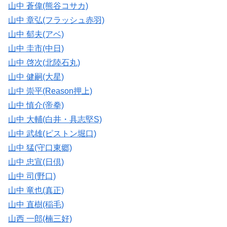
山中 蒼偉(熊谷コサカ)
山中 章弘(フラッシュ赤羽)
山中 郁夫(アベ)
山中 圭市(中日)
山中 啓次(北陸石丸)
山中 健嗣(大星)
山中 崇平(Reason押上)
山中 慎介(帝拳)
山中 大輔(白井・具志堅S)
山中 武雄(ピストン堀口)
山中 猛(守口東郷)
山中 忠宣(日倶)
山中 司(野口)
山中 竜也(真正)
山中 直樹(稲毛)
山西 一郎(楠三好)