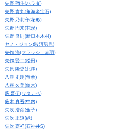
矢野 翔斗(ハラダ)
矢野 貴丸(角海老宝石)
矢野 乃莉守(花形)
矢野 円来(花形)
矢野 良則(新日本木村)
ヤノ・ジョン(駿河男児)
矢作 海(フラッシュ赤羽)
矢作 賢二(松田)
矢原 隆史(北澤)
八尋 史朗(帝拳)
八尋 久美(鈴木)
藪 晋伍(ワタナベ)
薮木 真吾(中内)
矢吹 浩彦(金子)
矢吹 正道(緑)
矢吹 嘉祥(石神井S)