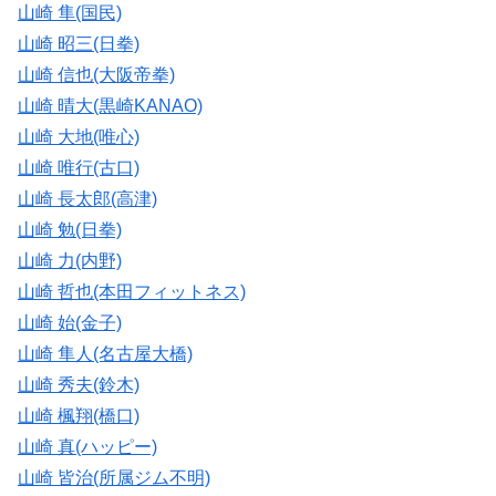
山崎 隼(国民)
山崎 昭三(日拳)
山崎 信也(大阪帝拳)
山崎 晴大(黒崎KANAO)
山崎 大地(唯心)
山崎 唯行(古口)
山崎 長太郎(高津)
山崎 勉(日拳)
山崎 力(内野)
山崎 哲也(本田フィットネス)
山崎 始(金子)
山崎 隼人(名古屋大橋)
山崎 秀夫(鈴木)
山崎 楓翔(橋口)
山崎 真(ハッピー)
山崎 皆治(所属ジム不明)