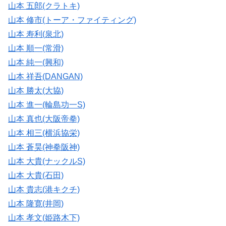
山本 五郎(クラトキ)
山本 修市(トーア・ファイティング)
山本 寿利(泉北)
山本 順一(常滑)
山本 純一(興和)
山本 祥吾(DANGAN)
山本 勝太(大協)
山本 進一(輪島功一S)
山本 真也(大阪帝拳)
山本 相三(横浜協栄)
山本 蒼昊(神拳阪神)
山本 大貴(ナックルS)
山本 大貴(石田)
山本 貴志(港キクチ)
山本 隆寛(井岡)
山本 孝文(姫路木下)