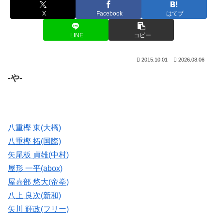
X
Facebook
はてブ
LINE
コピー
2015.10.01
2026.08.06
-や-
八重樫 東(大橋)
八重樫 拓(国際)
矢尾板 貞雄(中村)
屋形 一平(abox)
屋嘉部 悠大(帝拳)
八上 良次(新和)
矢川 輝政(フリー)