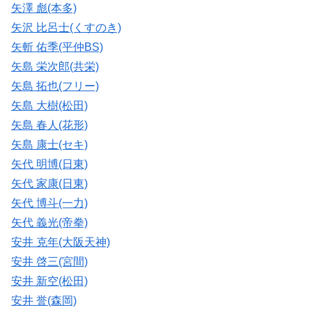
矢澤 彪(本多)
矢沢 比呂士(くすのき)
矢斬 佑季(平仲BS)
矢島 栄次郎(共栄)
矢島 拓也(フリー)
矢島 大樹(松田)
矢島 春人(花形)
矢島 康士(セキ)
矢代 明博(日東)
矢代 家康(日東)
矢代 博斗(一力)
矢代 義光(帝拳)
安井 克年(大阪天神)
安井 啓三(宮間)
安井 新空(松田)
安井 誉(森岡)