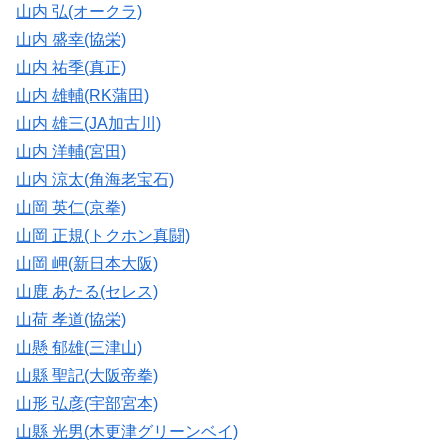
山内 弘(オークラ)
山内 盛幸(協栄)
山内 祐季(真正)
山内 雄輔(RK蒲田)
山内 雄三(JA加古川)
山内 洋輔(宮田)
山内 涼太(角海老宝石)
山岡 英仁(京拳)
山岡 正規(トクホン真闘)
山岡 岬(新日本大阪)
山鹿 あたる(セレス)
山荷 孝道(協栄)
山懸 郁雄(三津山)
山縣 聖記(大阪帝拳)
山形 弘彦(宇部宮本)
山縣 光男(木更津グリーンベイ)