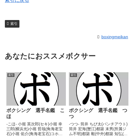
索引に戻る
索引
boxingmeikan
あなたにおススメボクサー
索引
索引
ボクシング 選手名鑑 こ
ボクシング 選手名鑑 つ
ほ
つ
-こほ- 小堀 英次郎(セキ)小堀 幸
-つつ- 筒井 ちび太(パンチアウト)
三郎(横浜光)小堀 哲哉(角海老宝
筒井 宏海(蟹江)都築 末男(所属ジ
石)小堀 佑介(角海老宝石)コホリ
ム不明)都築 毅(中外)都築 知弘(フ