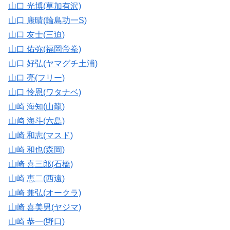
山口 光博(草加有沢)
山口 康晴(輪島功一S)
山口 友士(三迫)
山口 佑弥(福岡帝拳)
山口 好弘(ヤマグチ土浦)
山口 亮(フリー)
山口 怜恩(ワタナベ)
山崎 海知(山龍)
山﨑 海斗(六島)
山崎 和志(マスド)
山崎 和也(森岡)
山崎 喜三郎(石橋)
山崎 恵二(西遠)
山崎 兼弘(オークラ)
山崎 喜美男(ヤジマ)
山崎 恭一(野口)