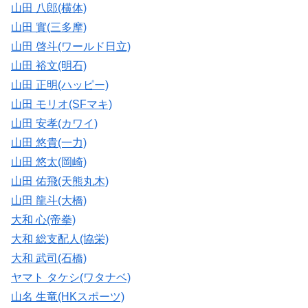
山田 八郎(横体)
山田 實(三多摩)
山田 啓斗(ワールド日立)
山田 裕文(明石)
山田 正明(ハッピー)
山田 モリオ(SFマキ)
山田 安孝(カワイ)
山田 悠貴(一力)
山田 悠太(岡崎)
山田 佑飛(天熊丸木)
山田 龍斗(大橋)
大和 心(帝拳)
大和 総支配人(協栄)
大和 武司(石橋)
ヤマト タケシ(ワタナベ)
山名 生竜(HKスポーツ)