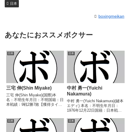
日本
boxingmeikan
あなたにおススメボクサー
日本
日本
三宅 伸(Shin Miyake)
中村 勇一(Yuichi
Nakamura)
三宅 伸(Shin Miyake)(国際)本
名：不明生年月日：不明国籍：日
中村 勇一(Yuichi Nakamura)(鍵本
本戦績：9戦2勝7敗【獲得タイト
エディ) 本名：不明生年月日：
ル】なし【戦歴】1946/02/10
1976年12月22日国籍：日本戦
○6R判定 (採点不明) 田路 誠(新
績：4戦2勝(2KO) 2敗 【獲得タイ
日本)1946/03/11 ○4R判定 (採点
トル】なし 【戦歴】
日本
日本
不明) 近藤...
1995/11/19 ●3RKO 杉田 竜平
(畑中)1996/05...