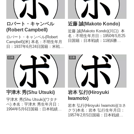
ロバート・キャンベル
近藤 誠(Makoto Kondo)
(Robert Campbell)
近藤 誠(Makoto Kondo)(川口) 本
名：不明生年月日：1950年5月25
ロバート・キャンベル(Robert
日国籍：日本戦績：11戦6勝
Campbell)(米) 本名：不明生年月
(2KO)5敗 【獲得タイトル】な
日：1937年6月24日国籍：米戦
し 【戦歴】1968/03/28
績：10戦9敗1分 【獲得タイト
●3RKO 佐々木 正己(ヨネク
ル】なし 【戦歴】1961/07/27
日本
日本
ラ)1968/06/1...
△6R判定 (採点不明) 川口 豊(興
伸)1962/01...
宇津木 秀(Shu Utsuki)
岩本 弘行(Hiroyuki
Iwamoto)
宇津木 秀(Shu Utsuki)(ワタナ
ベ) 本名：宇津木 秀生年月日：
岩本 弘行(Hiroyuki Iwamoto)(ヨネ
1994年5月6日国籍：日本戦績：
クラ)本名：岩本 弘行生年月日：
19戦18勝(15KO)1敗 【獲得タイ
1957年2月5日国籍：日本戦績：
トル】2017年度全日本社会人選
36戦25勝(4KO)8敗3分【獲得タイ
手権ライトウェルター級優勝(ア
トル】1975年度全日本スーパー
マチュア)2020年度A級トー...
バンタム級新人王第12代日本ス