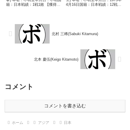
籍：日本戦績：1戦1敗 【獲得タ
4月16日国籍：日本戦績：12戦3
イトル】なし 【戦歴】
勝(2KO)8敗1分 【獲得タイトル】
1957/10/13 ●4R判定 (採点不
なし 【戦歴】1991/08/04
明) 海津 文雄(笹崎) 【補足情
○1RKO 中村 徹(白
報】・のちにOBF東洋(OPBF...
鷺)1991/09/22...
北村 三稀(Sabuki Kitamura)
北本 慶伍(Keigo Kitamoto)
コメント
コメントを書き込む
ホーム
アジア
日本