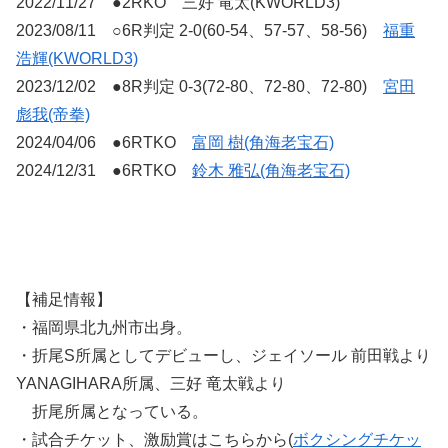
2022/11/27 ●2RKO 三好 竜太(KWORLD3)
2023/08/11 ○6R判定 2-0(60-54、57-57、58-56)
福重
浩輝(KWORLD3)
2023/12/02 ●8R判定 0-3(72-80、72-80、72-80)
宮田
彪我(帝拳)
2024/04/06 ●6RTKO
富岡 樹(角海老宝石)
2024/12/31 ●6RTKO
鈴木 雅弘(角海老宝石)
【補足情報】
・福岡県北九州市出身。
・折尾S所属としてデビューし、ジェイソール 前田戦より
YANAGIHARA所属、三好 竜太戦より
折尾所属となっている。
・試合チケット、激励賞はこちらから(
ボクシングチケッ