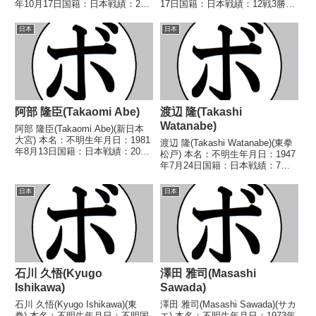
年10月17日国籍：日本戦績：26
17日国籍：日本戦績：12戦3勝
戦17勝(2KO)3敗6分【獲得タイト
(1KO)9敗【獲得タイトル】なし
ル】1966年度全日本フライ級新
【戦歴】1974/04/27 ●3RKO
日本
日本
人王【戦歴】1965/06/17 ○4R判
須賀 義治(松田)1974/07/15
定 (...
●1RK...
阿部 隆臣(Takaomi Abe)
渡辺 隆(Takashi
Watanabe)
阿部 隆臣(Takaomi Abe)(新日本
大宮) 本名：不明生年月日：1981
渡辺 隆(Takashi Watanabe)(東拳
年8月13日国籍：日本戦績：20戦
松戸) 本名：不明生年月日：1947
15勝(1KO)3敗2分 【獲得タイト
年7月24日国籍：日本戦績：7戦4
ル】2008年度東日本スーパーフ
勝(3KO)3敗 【獲得タイトル】な
ェザー級新人王 【戦歴】
し 【戦歴】1967/08/02
日本
日本
2006/08/10 ○4R判定...
○3RKO 藤盛 誠一(帝
拳)1967/09/14...
石川 久悟(Kyugo
澤田 雅司(Masashi
Ishikawa)
Sawada)
石川 久悟(Kyugo Ishikawa)(東
澤田 雅司(Masashi Sawada)(サカ
拳) 本名：不明生年月日：不明国
エ) 本名：不明生年月日：1973年