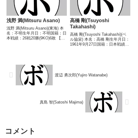
浅野 満(Mitsuru Asano)
高橋 剛(Tsuyoshi
Takahashi)
浅野 満(Mitsuru Asano)(東海) 本
名：不明生年月日：不明国籍：日
高橋 剛(Tsuyoshi Takahashi)(ベ
本戦績：26戦20勝(9KO)6敗 【獲
ル協栄) 本名：高橋 剛生年月日：
得タイトル】1956年度中日本バ
1961年9月27日国籍：日本戦績：
ンタム級新人王中部日本バンタム
13戦8勝(5KO)5敗 【獲得タイト
級王座 【戦歴】1956/07/14
ル】なし 【戦歴】1985/11/18
○1RTKO 草場 ...
○4RKO 谷口 浩昭(角海老宝
石)19...
渡辺 勇次郎(Yujiro Watanabe)
真島 智(Satoshi Majima)
コメント