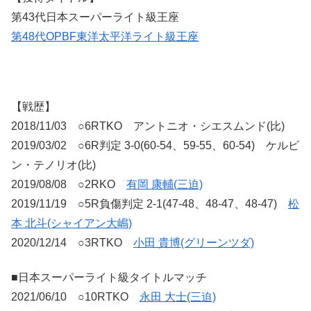
第43代日本スーパーライト級王座
第48代OPBF東洋太平洋ライト級王座
【戦歴】
2018/11/03 ○6RTKO アントニオ・シエスムンド(比)
2019/03/02 ○6R判定 3-0(60-54、59-55、60-54) ケルビ
ン・テノリオ(比)
2019/08/08 ○2RKO
有岡 康輔(三迫)
2019/11/19 ○5R負傷判定 2-1(47-48、48-47、48-47)
松
本 北斗(シャイアン大嶋)
2020/12/14 ○3RTKO
小田 貴博(グリーンツダ)
■日本スーパーライト級タイトルマッチ
2021/06/10 ○10RTKO
永田 大士(三迫)