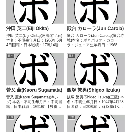
沖田 英二(Eiji Okita)
殿台 カローラ(Jun Carola)
沖田 英二(Eiji Okita)(角海老宝石)
殿台 カローラ(Jun Carola)(殿台赤
本名：不明生年月日：1963年5月
城)本名：ボネパセオ・カロー
4日国籍：日本戦績：17戦14勝
ラ・ジュニア生年月日：1968年6
(7KO)2敗1分【獲得タイトル】
月11日国籍：比戦績：17戦5勝
1982年度全日本ライト級新人王
(3KO)11敗1分【獲得タイトル】
日本
日本
【戦歴】1982/09/03 ○4R判定 3-
なし【戦歴】1987/08/22 ●6R判
0(採点不明)...
定 (採点不明) ナル...
菅又 薫(Kaoru Sugamata)
飯塚 繁男(Shigeo Iizuka)
菅又 薫(Kaoru Sugamata)(キン
飯塚 繁男(Shigeo Iizuka)(三鷹) 本
グ) 本名：不明生年月日：不明国
名：不明生年月日：1947年4月28
籍：日本戦績：1戦1敗 【獲得タ
日国籍：日本戦績：7戦2勝(1KO)
イトル】なし 【戦歴】
4敗1分 【獲得タイトル】な
1985/07/24 ●4R判定 (採点不
し 【戦歴】1969/05/24 ○4R判
日本
日本
明) 茂野 和也(くすのき) 【補足
定 (採点不明) 千田 健治(串
情報】・BoxRecには選手情...
田)1969...