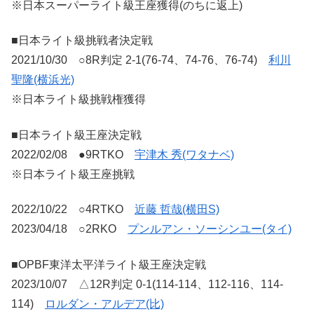
※日本スーパーライト級王座獲得(のちに返上)
■日本ライト級挑戦者決定戦
2021/10/30 ○8R判定 2-1(76-74、74-76、76-74)
利川
聖隆(横浜光)
※日本ライト級挑戦権獲得
■日本ライト級王座決定戦
2022/02/08 ●9RTKO
宇津木 秀(ワタナベ)
※日本ライト級王座挑戦
2022/10/22 ○4RTKO
近藤 哲哉(横田S)
2023/04/18 ○2RKO
プンルアン・ソーシンユー(タイ)
■OPBF東洋太平洋ライト級王座決定戦
2023/10/07 △12R判定 0-1(114-114、112-116、114-
114)
ロルダン・アルデア(比)