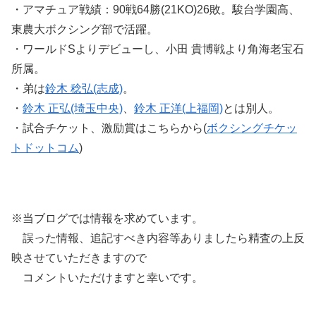
・アマチュア戦績：90戦64勝(21KO)26敗。駿台学園高、
東農大ボクシング部で活躍。
・ワールドSよりデビューし、小田 貴博戦より角海老宝石
所属。
・弟は
鈴木 稔弘(志成)
。
・
鈴木 正弘(埼玉中央)
、
鈴木 正洋(上福岡)
とは別人。
・試合チケット、激励賞はこちらから(
ボクシングチケッ
トドットコム
)
※当ブログでは情報を求めています。
誤った情報、追記すべき内容等ありましたら精査の上反
映させていただきますので
コメントいただけますと幸いです。