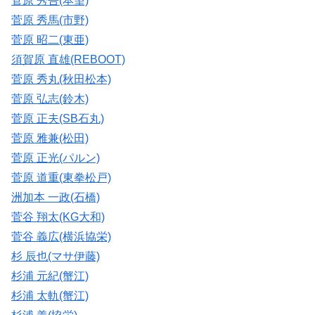
菅原 秀吾(本望)
菅原 秀馬(市野)
菅原 昭二(東亜)
須賀原 直雄(REBOOT)
菅原 秀丸(秋田松本)
菅原 弘志(鈴木)
菅原 正夫(SB石丸)
菅原 雅兼(松田)
菅原 正光(パルン)
菅原 道重(東拳松戸)
洲加本 一政(石橋)
菅谷 翔太(KG大和)
菅谷 義広(横浜協栄)
杉 辰也(マサ伊藤)
杉浦 元紀(蟹江)
杉浦 太軌(蟹江)