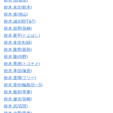
鈴木 信(花形)
鈴木 末次(鈴木)
鈴木 進(池山)
鈴木 誠太郎(T&T)
鈴木 節男(笹崎)
鈴木 蒼平(とよはし)
鈴木 多佳夫(緑)
鈴木 隆男(新和)
鈴木 隆(内野)
鈴木 尊虎(トコナメ)
鈴木 孝信(塚原)
鈴木 貴博(フリー)
鈴木 貴也(輪島功一S)
鈴木 敬祥(帝拳)
鈴木 健夫(笹崎)
鈴木 武(宮田)