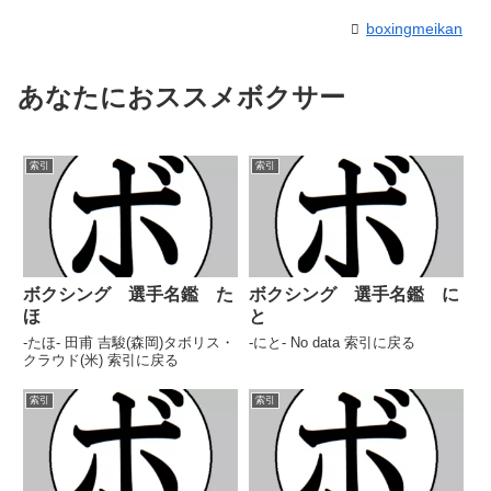
boxingmeikan
あなたにおススメボクサー
索引
索引
ボクシング 選手名鑑 た
ボクシング 選手名鑑 に
ほ
と
-たほ- 田甫 吉駿(森岡)タボリス・
-にと- No data 索引に戻る
クラウド(米) 索引に戻る
索引
索引