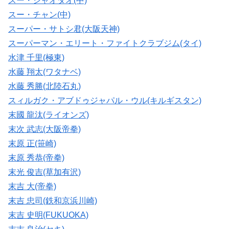
スー・シャオタオ(中)
スー・チャン(中)
スーパー・サトシ君(大阪天神)
スーパーマン・エリート・ファイトクラブジム(タイ)
水津 千里(極東)
水藤 翔太(ワタナベ)
水藤 秀勝(北陸石丸)
スィルガク・アブドゥジャパル・ウル(キルギスタン)
末國 龍汰(ライオンズ)
末次 武志(大阪帝拳)
末原 正(笹崎)
末原 秀恭(帝拳)
末光 俊吉(草加有沢)
末吉 大(帝拳)
末吉 忠司(鉄和京浜川崎)
末吉 史明(FUKUOKA)