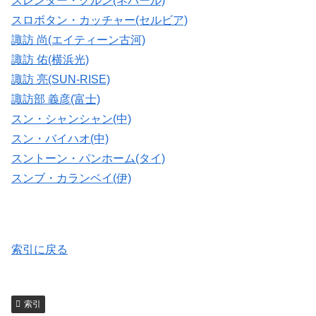
スレンダー・グルン(ネパール)
スロボタン・カッチャー(セルビア)
諏訪 尚(エイティーン古河)
諏訪 佑(横浜光)
諏訪 亮(SUN-RISE)
諏訪部 義彦(富士)
スン・シャンシャン(中)
スン・バイハオ(中)
スントーン・パンホーム(タイ)
スンブ・カランベイ(伊)
索引に戻る
索引