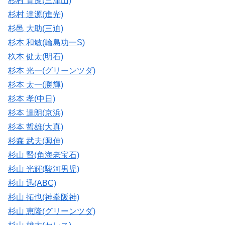
杉村 育良(三津山)
杉村 達源(進光)
杉邑 大助(三迫)
杉本 和敏(輪島功一S)
杦本 健太(明石)
杉本 光一(グリーンツダ)
杉本 太一(勝輝)
杉本 孝(中日)
杉本 達朗(京浜)
杉本 哲雄(大真)
杉森 武夫(興伸)
杉山 賢(角海老宝石)
杉山 光輝(駿河男児)
杉山 迅(ABC)
杉山 拓也(神拳阪神)
杉山 恵隆(グリーンツダ)