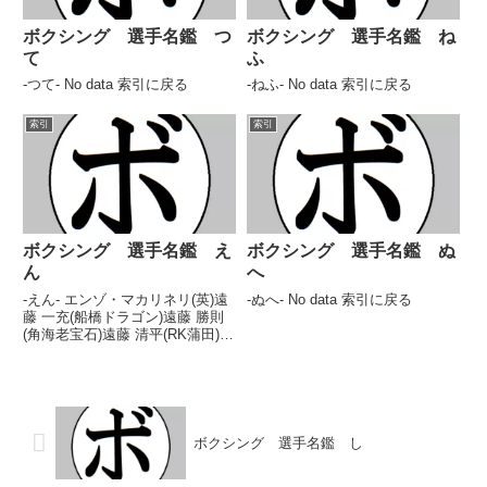
ボクシング 選手名鑑 つ
ボクシング 選手名鑑 ね
て
ふ
-つて- No data 索引に戻る
-ねふ- No data 索引に戻る
索引
索引
ボクシング 選手名鑑 え
ボクシング 選手名鑑 ぬ
ん
へ
-えん- エンゾ・マカリネリ(英)遠
-ぬへ- No data 索引に戻る
藤 一充(船橋ドラゴン)遠藤 勝則
(角海老宝石)遠藤 清平(RK蒲田)遠
藤 健司(笹崎)遠藤 拳匠(ミサイル
工藤)遠藤 健太(帝拳)遠藤 健太郎
(大橋)遠藤 幸一(帝拳)遠藤 正吾
(ジャパンS)遠藤 昭二...
ボクシング 選手名鑑 し