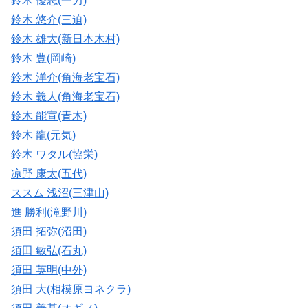
鈴木 優志(一力)
鈴木 悠介(三迫)
鈴木 雄大(新日本木村)
鈴木 豊(岡崎)
鈴木 洋介(角海老宝石)
鈴木 義人(角海老宝石)
鈴木 能宣(青木)
鈴木 龍(元気)
鈴木 ワタル(協栄)
凉野 康太(五代)
ススム 浅沼(三津山)
進 勝利(滝野川)
須田 拓弥(沼田)
須田 敏弘(石丸)
須田 英明(中外)
須田 大(相模原ヨネクラ)