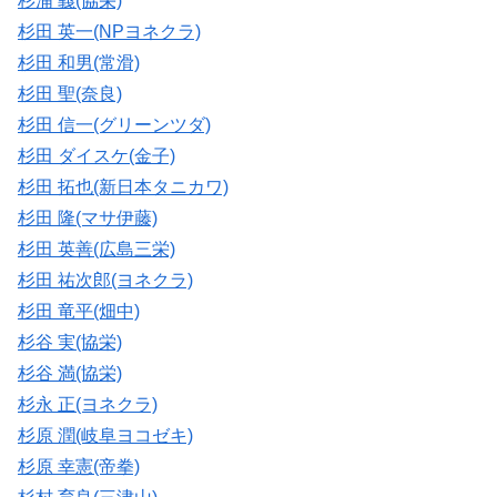
杉浦 義(協栄)
杉田 英一(NPヨネクラ)
杉田 和男(常滑)
杉田 聖(奈良)
杉田 信一(グリーンツダ)
杉田 ダイスケ(金子)
杉田 拓也(新日本タニカワ)
杉田 隆(マサ伊藤)
杉田 英善(広島三栄)
杉田 祐次郎(ヨネクラ)
杉田 竜平(畑中)
杉谷 実(協栄)
杉谷 満(協栄)
杉永 正(ヨネクラ)
杉原 潤(岐阜ヨコゼキ)
杉原 幸憲(帝拳)