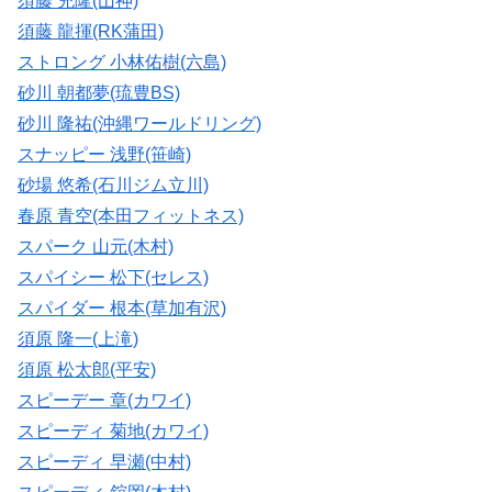
須藤 充隆(山神)
須藤 龍揮(RK蒲田)
ストロング 小林佑樹(六島)
砂川 朝都夢(琉豊BS)
砂川 隆祐(沖縄ワールドリング)
スナッピー 浅野(笹崎)
砂場 悠希(石川ジム立川)
春原 青空(本田フィットネス)
スパーク 山元(木村)
スパイシー 松下(セレス)
スパイダー 根本(草加有沢)
須原 隆一(上滝)
須原 松太郎(平安)
スピーデー 章(カワイ)
スピーディ 菊地(カワイ)
スピーディ 早瀬(中村)