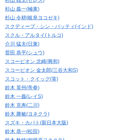
杉山 雄太(セレス)
杉山 義一(極東)
杉山 令耕(岐阜ヨコゼキ)
スクディープ・シン・バッティ(インド)
スクル・アルタイ(トルコ)
介川 猛夫(日東)
菅田 恭平(シュウ)
スコーピオン 北崎(興和)
スコーピオン 金太郎(三谷大和S)
スコット・クイッグ(英)
鈴木 英州(帝拳)
鈴木 一義(レイS)
鈴木 克寿(二川)
鈴木 勝敏(ヨネクラ)
スズキ・カバト(新日本大阪)
鈴木 恭一(松田)