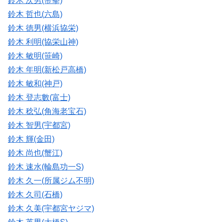
鈴木 次男(帝拳)
鈴木 哲也(六島)
鈴木 徳男(横浜協栄)
鈴木 利明(協栄山神)
鈴木 敏明(笹崎)
鈴木 年明(新松戸高橋)
鈴木 敏和(神戸)
鈴木 登志數(富士)
鈴木 稔弘(角海老宝石)
鈴木 智男(宇都宮)
鈴木 輝(金田)
鈴木 尚也(蟹江)
鈴木 速水(輪島功一S)
鈴木 久一(所属ジム不明)
鈴木 久司(石橋)
鈴木 久美(宇都宮ヤジマ)