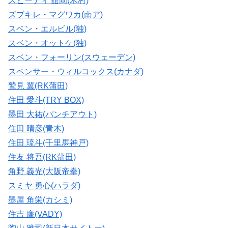
スピーディ 舘岡(木村)
ズブキレ・マグワカ(南ア)
スベン・エルビル(独)
スベン・オットケ(独)
スベン・フォーリン(スウェーデン)
スペンサー・ウィルコックス(カナダ)
鷲見 翼(RK蒲田)
住田 愛斗(TRY BOX)
墨田 大祐(パンチアウト)
住田 晴彦(青木)
住田 琉斗(千里馬神戸)
住友 将吾(RK蒲田)
角野 義光(大阪帝拳)
スミヤ 勇心(ハラダ)
墨屋 角栄(カシミ)
住吉 廉(VADY)