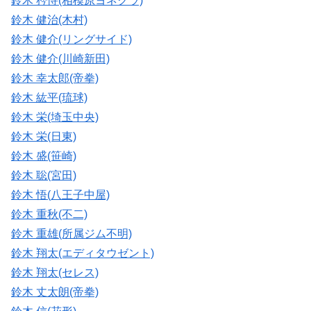
鈴木 矜恃(相模原ヨネクラ)
鈴木 健治(木村)
鈴木 健介(リングサイド)
鈴木 健介(川崎新田)
鈴木 幸太郎(帝拳)
鈴木 紘平(琉球)
鈴木 栄(埼玉中央)
鈴木 栄(日東)
鈴木 盛(笹崎)
鈴木 聡(宮田)
鈴木 悟(八王子中屋)
鈴木 重秋(不二)
鈴木 重雄(所属ジム不明)
鈴木 翔太(エディタウゼント)
鈴木 翔太(セレス)
鈴木 丈太朗(帝拳)