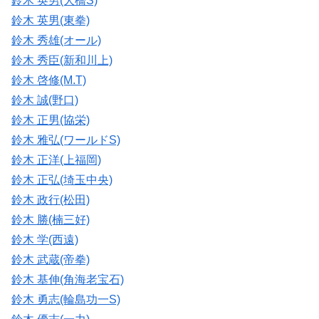
鈴木 英男(大橋S)
鈴木 英男(東拳)
鈴木 秀雄(オール)
鈴木 秀臣(新和川上)
鈴木 啓修(M.T)
鈴木 誠(野口)
鈴木 正男(協栄)
鈴木 雅弘(ワールドS)
鈴木 正洋(上福岡)
鈴木 正弘(埼玉中央)
鈴木 政行(松田)
鈴木 勝(楠三好)
鈴木 学(西遠)
鈴木 武蔵(帝拳)
鈴木 基伸(角海老宝石)
鈴木 勇志(輪島功一S)