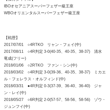
IBOオセアニアスーパーフェザー級王座
WBOオリエンタルスーパーフェザー級王座
【戦歴】
2017/07/01 ○4RTKO リャン・フェイ(中)
2017/08/11 ○4R判定 3-0(40-35、40-35、38-37) 清水
竜成(フリー)
2018/01/06 ○2RTKO ファン・シン(中)
2018/03/02 ○4R判定 3-0(39-36、40-35、38-37) ミカエ
ル・フェレラス・オルフィンド(中)
2018/03/31 ●4R判定 0-3(37-39、36-40、36-40) ジャ
ン・レイ(中)
2018/05/27 ○6R判定 2-0(57-57、58-56、58-56) ゾウ・
ジュンフイ(中)