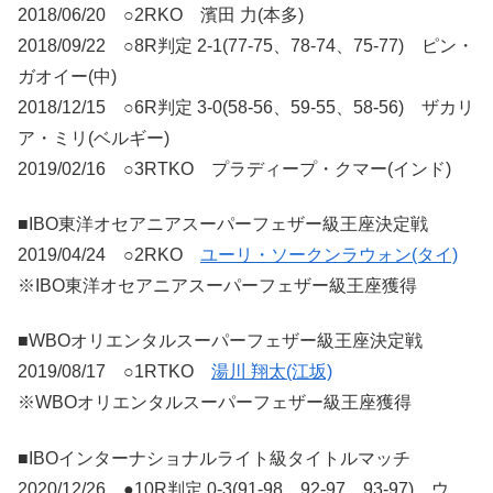
2018/06/20 ○2RKO 濱田 力(本多)
2018/09/22 ○8R判定 2-1(77-75、78-74、75-77) ピン・
ガオイー(中)
2018/12/15 ○6R判定 3-0(58-56、59-55、58-56) ザカリ
ア・ミリ(ベルギー)
2019/02/16 ○3RTKO プラディープ・クマー(インド)
■IBO東洋オセアニアスーパーフェザー級王座決定戦
2019/04/24 ○2RKO
ユーリ・ソークンラウォン(タイ)
※IBO東洋オセアニアスーパーフェザー級王座獲得
■WBOオリエンタルスーパーフェザー級王座決定戦
2019/08/17 ○1RTKO
湯川 翔太(江坂)
※WBOオリエンタルスーパーフェザー級王座獲得
■IBOインターナショナルライト級タイトルマッチ
2020/12/26 ●10R判定 0-3(91-98、92-97、93-97) ウ