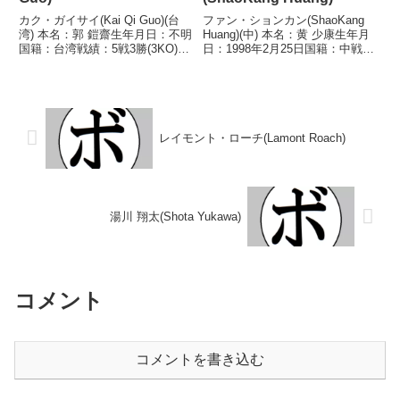
カク・ガイサイ(Kai Qi Guo)(台
ファン・ションカン(ShaoKang
湾) 本名：郭 鎧齋生年月日：不明
Huang)(中) 本名：黄 少康生年月
国籍：台湾戦績：5戦3勝(3KO)2
日：1998年2月25日国籍：中戦
敗 【獲得タイトル】なし 【戦
績：13戦10勝(6KO)3敗 【獲得タ
歴】2024/08/18 ○1RKO ナッ
イトル】ABFアジアスーパーライ
タポール・サイ・ブア(タ
ト級王座WBAイーストアジアス
イ)2024/12/21 ○3R...
ーパーフェザー級王座 【戦...
レイモント・ローチ(Lamont Roach)
湯川 翔太(Shota Yukawa)
コメント
コメントを書き込む