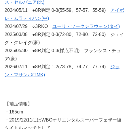
ス・セルバニア(比)
2024/05/11 ●8R判定 0-3(55-59、57-57、55-59)
アイボ
レ・ムラティハン(中)
2024/07/29 ○3RKO
ユーリ・ソークンラウォン(タイ)
2025/03/08 ●8R判定 0-3(72-80、72-80、72-80) ジェイ
ク・クレイグ(豪)
2025/05/30 ●8R判定 0-3(採点不明) フランシス・チュ
ア(豪)
2026/07/11 ●8R判定 1-2(73-78、74-77、77-74)
ジョ
ン・マサンバ(TMK)
【補足情報】
・165cm
・2019/12/11にはWBOオリエンタルスーパーフェザー級
タイトルマッチとして