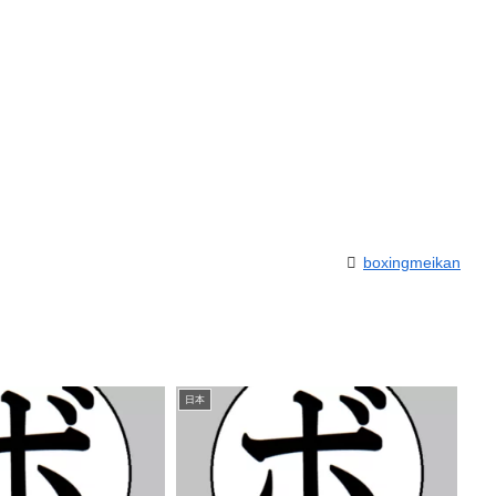
boxingmeikan
日本