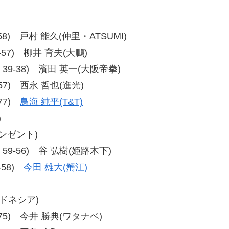
56-58) 戸村 能久(仲里・ATSUMI)
57-57) 柳井 育夫(大鵬)
38、39-38) 濱田 英一(大阪帝拳)
7-57) 西永 哲也(進光)
-77)
鳥海 純平(T&T)
)
ウンゼント)
55、59-56) 谷 弘樹(姫路木下)
8-58)
今田 雄大(蟹江)
ンドネシア)
79-75) 今井 勝典(ワタナベ)