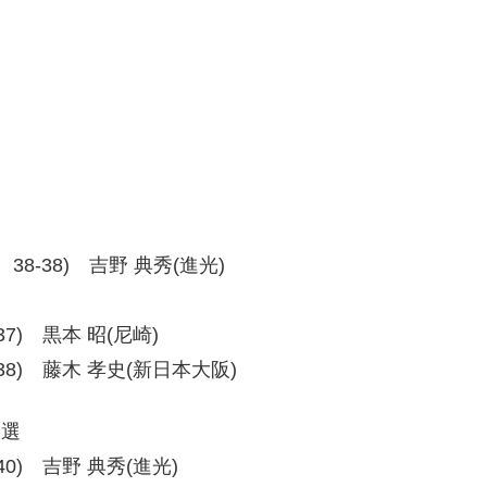
38、38-38) 吉野 典秀(進光)
8-37) 黒本 昭(尼崎)
、38-38) 藤木 孝史(新日本大阪)
予選
6-40) 吉野 典秀(進光)