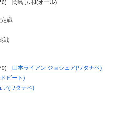
74-76) 岡島 広和(オール)
決定戦
挑戦
-79)
山本ライアン ジョシュア(ワタナベ)
ルドビート)
ア(ワタナベ)