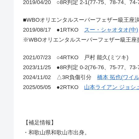
2019/04/20 ○8R判定 2-1(77-75、78-74、
■WBOオリエンタルスーパーフェザー級王座
2019/08/17 ●1RTKO
スー・シャオタオ(中)
※WBOオリエンタルスーパーフェザー級王座
2021/07/23 ○4RTKO 戸村 能久(ミツキ)
2023/11/25 ●8R判定 0-2(76-76、75-77、73
2024/11/02 △3R負傷引分
橋本 拓也(ワイ
2025/05/05 ●2RTKO
山本ライアン ジョシュ
【補足情報】
・和歌山県和歌山市出身。