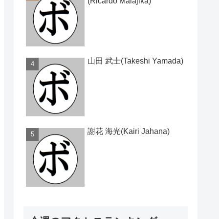
(Ricardo Malajika)
山田 武士(Takeshi Yamada)
謝花 海光(Kairi Jahana)