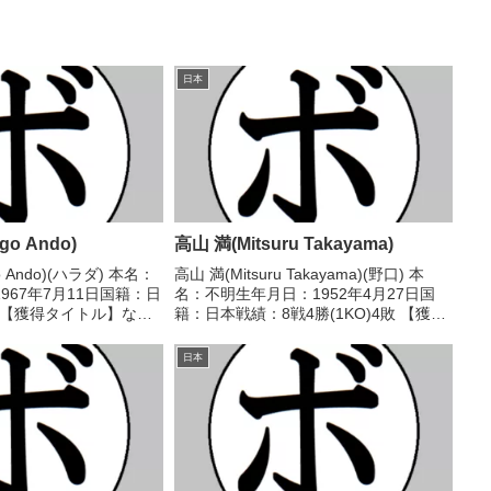
日本
o Ando)
高山 満(Mitsuru Takayama)
 Ando)(ハラダ) 本名：
高山 満(Mitsuru Takayama)(野口) 本
967年7月11日国籍：日
名：不明生年月日：1952年4月27日国
 【獲得タイトル】な
籍：日本戦績：8戦4勝(1KO)4敗 【獲得
/02/24 ●4R判定 (採点
タイトル】なし 【戦歴】1974/11/25
進光)1990/04/29
●4RKO 田口 幸夫(埼玉中
日本
央)1975/01/20...