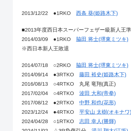
2013/12/22 ●1RKO
西条 葵(姫路木下)
■2013年度西日本スーパーフェザー級新人王
2014/03/09 ●1RKO
脇田 将士(堺東ミツキ)
※西日本新人王敗退
2014/07/18 ○2RKO
脇田 将士(堺東ミツキ)
2014/09/14 ●3RTKO
藤田 裕史(姫路木下)
2016/08/13 ○4RTKO 丸尾 竜翔(真正)
2017/02/04 ○4RTKO
波田 大和(帝拳)
2017/08/12 ●2RTKO
中野 和也(花形)
2023/12/24 ●4RTKO
平安山 太樹(オキナワ
2024/04/28 ○1RTKO
志田 幸人(勝輝)
2024/11/02 △3R負傷引分
湯川 翔太(江坂)