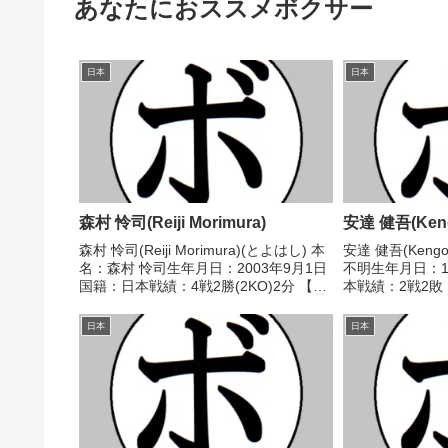
あなたにおススメボクサー
日本
日本
森村 怜司(Reiji Morimura)
安達 健吾(Keng
森村 怜司(Reiji Morimura)(とよはし) 本
安達 健吾(Kengo
名：森村 怜司生年月日：2003年9月1日
不明生年月日：1
国籍：日本戦績：4戦2勝(2KO)2分 【獲
本戦績：2戦2敗
得タイトル】なし 【戦歴】■2023年度中
し 【戦歴】1990
日本スーパーフライ級新人王準々決勝
不明) 高谷 直幸(
日本
日本
2023/04/02...
●2RTK...