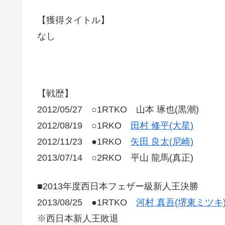
【獲得タイトル】
なし
【戦歴】
2012/05/27 ○1RTKO 山本 琢也(黒潮)
2012/08/19 ○1RKO
田村 修平(大星)
2012/11/23 ●1RKO
矢田 良太(尼崎)
2013/07/14 ○2RKO 平山 龍馬(真正)
■2013年度西日本フェザー級新人王決勝
2013/08/25 ●1RTKO
河村 真吾(堺東ミツキ
※西日本新人王敗退