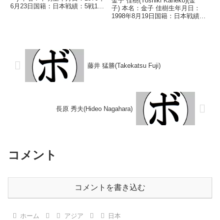
金子 佳樹(Yoshiki Kaneko)(金
6月23日国籍：日本戦績：5戦1勝
子) 本名：金子 佳樹生年月日：
4敗 【獲得タイトル】なし 【戦
1998年8月19日国籍：日本戦績：
歴】■1989年度東日本ミドル級新
9戦7勝(5KO)2敗 【獲得タイト
人王予選1989/08/04 ●4R判定
ル】なし 【戦歴】2023/11/22
(採点不明) ...
○1RTKO イニヤン・カナン(ハ
ッピーBOX)2...
藤井 猛勝(Takekatsu Fuji)
長原 秀夫(Hideo Nagahara)
コメント
コメントを書き込む
ホーム
アジア
日本