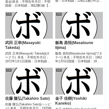
籍：日本戦績：22戦11勝(7KO)11
道会)本名：不明生年月日：不明
敗【獲得タイトル】なし【戦歴】
国籍：日本戦績：3戦2勝1敗【獲
1991/09/19 ○4RTKO 田中 渉
得タイトル】なし【戦歴】
(グリーンツダ)1991/11/06 ○4R
1942/06/23 ○4R判定 (採点不
日本
日本
判...
明) 新井 正吉(日
倶)1943/11/26 ●3RKO 福田 ...
武田 正幸(Masayuki
飯島 昌恒(Masatsune
Takeda)
Iijima)
武田 正幸(Masayuki Takeda)(オ
飯島 昌恒(Masatsune Iijima)(ワタ
ークラ) 本名：不明生年月日：
ナベ) 本名：不明生年月日：1962
1972年1月1日国籍：日本戦績：
年1月5日国籍：日本戦績：18戦7
21戦18勝(12KO)3敗 【獲得タイ
勝(4KO)7敗4分 【獲得タイトル】
トル】1996年度KSD杯トーナメ
なし 【戦歴】1984/10/12 ●4R
日本
日本
ントスーパーライト級優勝 【戦
判定 (採点不明) 島田 克史(菊
歴】1994/08...
地)...
佐藤 隆弘(Takahiro Sato)
金子 佳樹(Yoshiki
Kaneko)
佐藤 隆弘(Takahiro Sato)(ハッピ
ー) 本名：不明生年月日：1970年