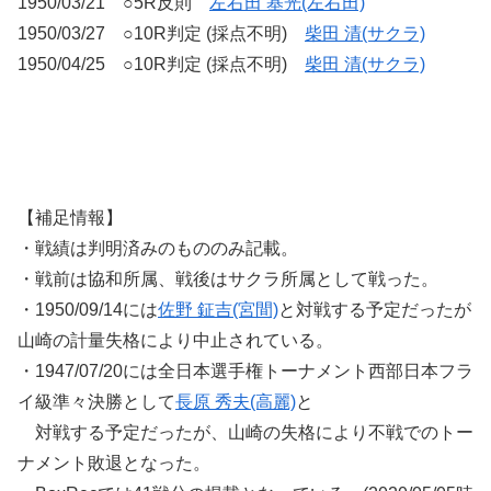
1950/03/21 ○5R反則
左右田 基光(左右田)
1950/03/27 ○10R判定 (採点不明)
柴田 清(サクラ)
1950/04/25 ○10R判定 (採点不明)
柴田 清(サクラ)
【補足情報】
・戦績は判明済みのもののみ記載。
・戦前は協和所属、戦後はサクラ所属として戦った。
・1950/09/14には
佐野 鉦吉(宮間)
と対戦する予定だったが
山崎の計量失格により中止されている。
・1947/07/20には全日本選手権トーナメント西部日本フラ
イ級準々決勝として
長原 秀夫(高麗)
と
対戦する予定だったが、山崎の失格により不戦でのトー
ナメント敗退となった。