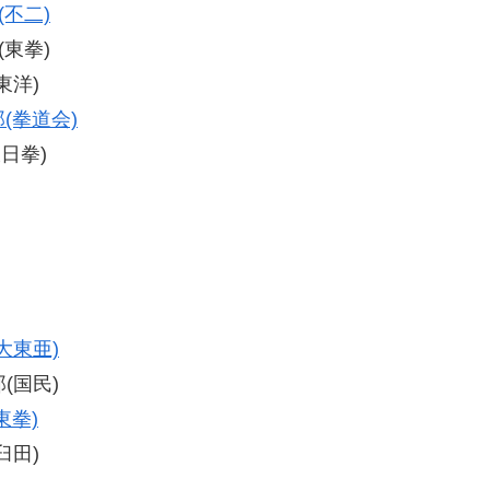
(不二)
(東拳)
東洋)
(拳道会)
大日拳)
大東亜)
郎(国民)
東拳)
臼田)