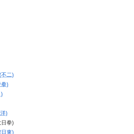
(不二)
帝拳)
)
洋)
大日拳)
(日東)