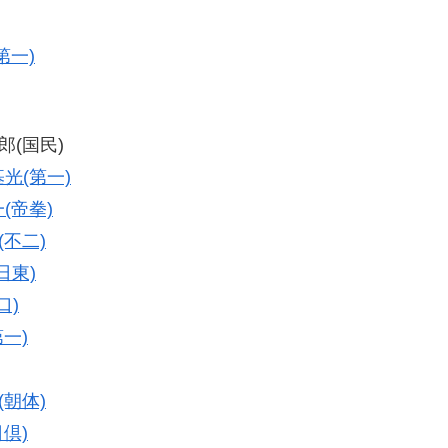
第一)
太郎(国民)
光(第一)
(帝拳)
(不二)
日東)
口)
第一)
(朝体)
日倶)