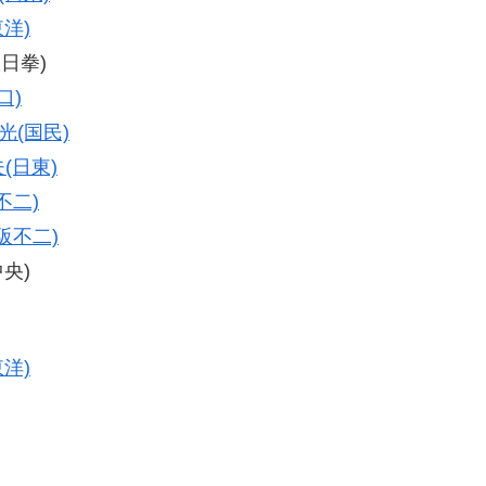
東洋)
大日拳)
口)
光(国民)
(日東)
不二)
阪不二)
中央)
東洋)