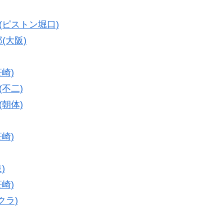
(ピストン堀口)
(大阪)
笹崎)
(不二)
(朝体)
笹崎)
)
笹崎)
クラ)