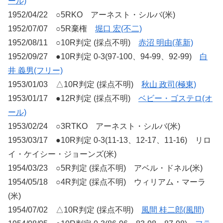
ール)
1952/04/22 ○5RKO アーネスト・シルバ(米)
1952/07/07 ○5R棄権
堀口 宏(不二)
1952/08/11 ○10R判定 (採点不明)
赤沼 明由(革新)
1952/09/27 ●10R判定 0-3(97-100、94-99、92-99)
白
井 義男(フリー)
1953/01/03 △10R判定 (採点不明)
秋山 政司(極東)
1953/01/17 ●12R判定 (採点不明)
ベビー・ゴステロ(オ
ール)
1953/02/24 ○3RTKO アーネスト・シルバ(米)
1953/03/17 ●10R判定 0-3(11-13、12-17、11-16) リロ
イ・ケイシー・ジョーンズ(米)
1954/03/23 ○5R判定 (採点不明) アベル・ドネル(米)
1954/05/18 ○4R判定 (採点不明) ウィリアム・マーラ
(米)
1954/07/02 △10R判定 (採点不明)
風間 桂二郎(風間)