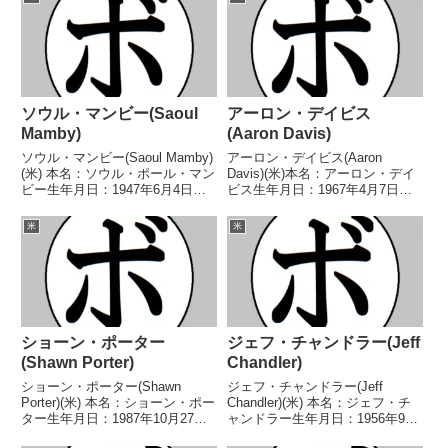
ソウル・マンビー(Saoul
アーロン・デイビス
Mamby)
(Aaron Davis)
ソウル・マンビー(Saoul Mamby)
アーロン・デイビス(Aaron
(米) 本名：ソウル・ポール・マン
Davis)(米)本名：アーロン・デイ
ビー生年月日：1947年6月4日国
ビス生年月日：1967年4月7日国
籍：米戦績：85戦45勝(18KO)34
籍：米戦績：55戦49勝(31KO)6敗
敗6分 【獲得タイトル】米-ニュ
【獲得タイトル】1986年度ゴー
米
米
ーヨーク州ウェルター級王座第
ルデングローブウェルター級優勝
12代WBC世界スーパーライト...
(アマチュア)WBC米大陸ウェル
タ...
ショーン・ポーター
ジェフ・チャンドラー(Jeff
(Shawn Porter)
Chandler)
ショーン・ポーター(Shawn
ジェフ・チャンドラー(Jeff
Porter)(米) 本名：ショーン・ポー
Chandler)(米) 本名：ジェフ・チ
ター生年月日：1987年10月27日
ャンドラー生年月日：1956年9月
国籍：米戦績：36戦31勝(17KO)4
3日国籍：米戦績：37戦33勝