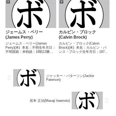
敗1分 【獲得タイトル】2006年ナ
(18KO)2敗2分 【獲得タイトル】
米
米
ショナルゴールデングローブミド
USBA全米バンタム級王座NABF
ル級優勝(アマチュア)N...
北米バンタム級王座第15代WB...
ジェームス・ペリー
カルビン・ブロック
(James Perry)
(Calvin Brock)
ジェームス・ペリー(James
カルビン・ブロック(Calvin
Perry)(米) 本名：不明生年月日：
Brock)(米) 本名：カルビン・バ
不明国籍：米戦績：18戦13勝
ンス・ブロック生年月日：1975
(9KO)3敗2分 【獲得タイトル】
年1月22日国籍：米戦績：33戦31
なし 【戦歴】1948/06/15
勝(23KO)2敗 【獲得タイトル】
○1RKO ピート・ロサド
1998年度ゴールデングローブヘ
(米)1948/08/03 ○2R...
ビー級優勝(アマチュア)19...
ジャッキー・パターソン(Jackie
Paterson)
岩本 正治(Masaji Iwamoto)