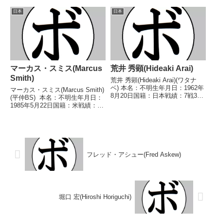
籍：日本戦績：13戦8勝(4KO)3敗
日国籍：アフガニスタン戦績：
2分 【獲得タイトル】なし 【戦
12戦6勝(1KO)5敗1分 【獲得タイ
日本
日本
歴】2018/09/29 ○2RTKO ヤ
トル】なし 【戦歴】
ン・ジリアン...
2022/03/02 ●1RTKO 石橋
勇...
マーカス・スミス(Marcus
荒井 秀顕(Hideaki Arai)
Smith)
荒井 秀顕(Hideaki Arai)(ワタナ
ベ) 本名：不明生年月日：1962年
マーカス・スミス(Marcus Smith)
8月20日国籍：日本戦績：7戦3勝
(平仲BS) 本名：不明生年月日：
(3KO)4敗 【獲得タイトル】1989
1985年5月22日国籍：米戦績：10
年度全日本選手権ミドル級優勝
戦7勝(7KO)2敗1分 【獲得タイト
(アマチュア)1989年度全日本社会
ル】2017年度全日本スーパーラ
人選手権ミドル級優勝...
イト級新人王 【戦歴】
2016/03/13 ○1...
フレッド・アシュー(Fred Askew)
堀口 宏(Hiroshi Horiguchi)