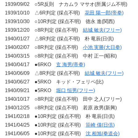
1939/09/02 ○5R反則 ナカムラ マサオ(所属ジム不明)
1939/10/10 △6R判定 (採点不明)
花田 陽一郎(帝拳)
1939/10/30 ○10R判定 (採点不明) 徳永 進(関西)
1939/12/20 ○8R判定 (採点不明)
結城 敏夫(フリー)
1940/01/27 △8R判定 (採点不明) 朴 竜辰(日倶)
1940/02/07 ○8R判定 (採点不明)
小池 実勝(大日拳)
1940/03/15 ○8R判定 (採点不明) 中村 正一(昭和)
1940/04/17 ●6RKO
玄 海男(帝拳)
1940/06/09 △8R判定 (採点不明)
結城 敏夫(フリー)
1940/06/27 ●5RKO キッド・フェリペ(比)
1940/09/21 ●5RKO
堀口 恒男(フリー)
1940/10/17 ○8R判定 (採点不明) 田中 之人(フリー)
1940/12/25 ○8R判定 (採点不明) 若原 政男(新興)
1941/02/18 ●10R判定 (採点不明) 朴 竜辰(日倶)
1941/04/25 ●10R判定 (採点不明)
笹崎 僙(日倶)
1941/06/05 ●10R判定 (採点不明)
沈 相旭(拳道会)