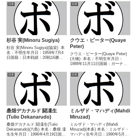
日本
日本
杉谷 実(Minoru Sugiya)
クウエ・ピーター(Quaye
Peter)
杉谷 実(Minoru Sugiya)(協栄) 本
名：不明生年月日：1959年7月4
クウエ・ピーター(Quaye Peter)
日国籍：日本戦績：20戦16勝
(大橋) 本名：不明生年月日：
(10KO)3敗1分 【獲得タイトル】
1988年11月11日国籍：ガーナ戦
第10代日本スーパーライト級王
績：23戦11勝(6KO)9敗3分 【獲
座 【戦歴】1976/09/27
得タイトル】なし 【戦歴】
日本
日本
○1RKO 佐藤 ...
2010/05/23 △4R判定 1-1(40-
37、38-...
桑畑デカナルド 闘凜生
ミルザド・マハディ(Mahdi
(Tulio Dekanarudo)
Miruzad)
桑畑デカナルド 闘凜生(Tulio
ミルザド・マハディ(Mahdi
Dekanarudo)(六島) 本名：桑畑 凜
Miruzad)(本多) 本名：ミルザド・
生生年月日：1996年4月19日国
マハディ生年月日：1990年5月3