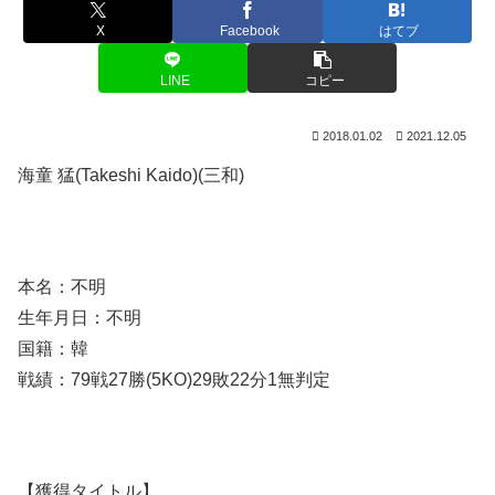
X
Facebook
はてブ
LINE
コピー
2018.01.02
2021.12.05
海童 猛(Takeshi Kaido)(三和)
本名：不明
生年月日：不明
国籍：韓
戦績：79戦27勝(5KO)29敗22分1無判定
【獲得タイトル】