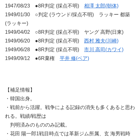
1947/08/23 ●8R判定 (採点不明)
相澤 太郎(朝体)
1949/01/30 ○判定 (ラウンド/採点不明) ラッキー 都築
(ラッキー)
1949/04/02 ○8R判定 (採点不明) ヤング 高野(日東)
1949/06/20 ●8R判定 (採点不明)
西村 雅夫(川崎)
1949/06/28 ●8R判定 (採点不明)
市川 高司(カワイ)
1949/09/12 ●6R棄権
平井 修(ベア)
【補足情報】
・韓国出身。
・戦前から活躍。戦争による記録の消失も多くあると思わ
れる。戦績/戦歴は
判明済みのもののみ記載。
・花田 陽一郎1戦目時点では革新ジム所属、玄 海男戦時