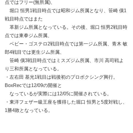
点ではフリー(無所属)、
堀口 恒男1戦目時点では昭和ジム所属となり、笹崎 僙1
戦目時点ではまた
革新ジム所属となっている。その後、堀口 恒男2戦目時
点では東拳ジム所属、
ベビー・ゴステロ2戦目時点では第一ジム所属、青木 敏
郎4戦目では更生ジム所属、
笹崎 僙3戦目時点ではミスズジム所属、市川 高司戦よ
り三和所属となっている。
・左右田 基光1戦目は戦後初のプロボクシング興行。
BoxRecでは12/09の開催と
なっているが実際には12/05に開催されている。
・東洋フェザー級王座を獲得した堀口 恒男と5度対戦し、
1勝4敗となっている。