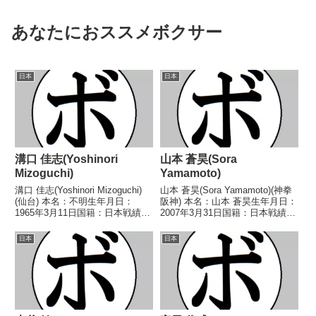
あなたにおススメボクサー
日本
日本
溝口 佳志(Yoshinori
山本 蒼昊(Sora
Mizoguchi)
Yamamoto)
溝口 佳志(Yoshinori Mizoguchi)
山本 蒼昊(Sora Yamamoto)(神拳
(仙台) 本名：不明生年月日：
阪神) 本名：山本 蒼昊生年月日：
1965年3月11日国籍：日本戦績：
2007年3月31日国籍：日本戦績：
13戦10勝(7KO)3敗 【獲得タイト
4戦2勝(2KO)2敗 【獲得タイト
ル】1984年度全日本ウェルター
ル】なし 【戦歴】2024/10/20
日本
日本
級新人王 【戦歴】■1983年度西
○1RTKO スリヤー・プッタラサ
日本スーパーライ...
ックサー(タイ...