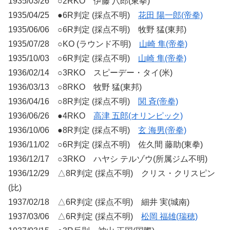
1935/03/26 ○2RKO 伊藤 八郎(東拳)
1935/04/25 ●6R判定 (採点不明)
花田 陽一郎(帝拳)
1935/06/06 ○6R判定 (採点不明) 牧野 猛(東邦)
1935/07/28 ○KO (ラウンド不明)
山崎 隼(帝拳)
1935/10/03 ○6R判定 (採点不明)
山崎 隼(帝拳)
1936/02/14 ○3RKO スピーデー・タイ(米)
1936/03/13 ○8RKO 牧野 猛(東邦)
1936/04/16 ○8R判定 (採点不明)
関 斉(帝拳)
1936/06/26 ●4RKO
高津 五郎(オリンピック)
1936/10/06 ●8R判定 (採点不明)
玄 海男(帝拳)
1936/11/02 ○6R判定 (採点不明) 佐久間 藤助(東拳)
1936/12/17 ○3RKO ハヤシ テルゾウ(所属ジム不明)
1936/12/29 △8R判定 (採点不明) クリス・クリスピン
(比)
1937/02/18 △6R判定 (採点不明) 細井 実(城南)
1937/03/06 △6R判定 (採点不明)
松岡 福雄(瑞穂)