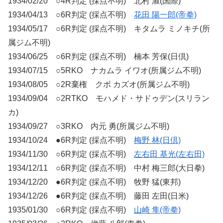
1934/02/20 ○4R判定 (採点不明) 北村 淑(国際)
1934/04/13 ○6R判定 (採点不明)
花田 陽一郎(帝拳)
1934/05/17 ○6R判定 (採点不明) キタムラ ミノキチ(所
属ジム不明)
1934/06/25 ○6R判定 (採点不明) 楠本 芳保(日倶)
1934/07/15 ○5RKO ナカムラ イワオ(所属ジム不明)
1934/08/05 ○2R棄権 クボ カズオ(所属ジム不明)
1934/09/04 ○2RTKO モハメド・サドゥデン(スリラン
カ)
1934/09/27 ○3RKO 内元 勇(所属ジム不明)
1934/10/24 ●6R判定 (採点不明)
梅野 林(日倶)
1934/11/30 ○6R判定 (採点不明)
左右田 基光(左右田)
1934/12/11 ○6R判定 (採点不明) 中村 梅三郎(大日拳)
1934/12/20 ●6R判定 (採点不明) 牧野 猛(東邦)
1934/12/26 ●6R判定 (採点不明) 藤田 左田(日米)
1935/01/30 ○6R判定 (採点不明)
山崎 隼(帝拳)