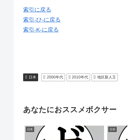
索引に戻る
索引-ひ-に戻る
索引-K-に戻る
日本
2000年代
2010年代
地区新人王
あなたにおススメボクサー
日本
日本