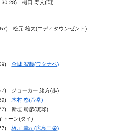
8、30-28) 樋口 寿文(関)
56、56-57) 松元 雄大(エディタウンゼント)
-59)
金城 智哉(ワタナベ)
59-57) ジョーカー 緒方(歩)
-59)
木村 悠(帝拳)
7-77) 新垣 勝彦(琉球)
サイトーン(タイ)
-77)
板垣 幸司(広島三栄)