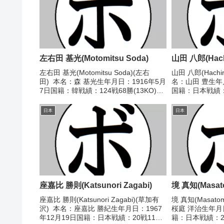
左右田 基光(Motomitsu Soda)
山田 八郎(Hach
左右田 基光(Motomitsu Soda)(左右
山田 八郎(Hachir
田) 本名：森 基光生年月日：1916年5月
名：山田 豊生年月
7日国籍：韓戦績：124戦68勝(13KO)25
国籍：日本戦績：4
敗32分 【獲得タイトル】第12代(戦前)
分 【獲得タイ
日本バンタム級王座 【戦歴】
1957/03/30
日本
日本
1933/11/23 ...
一郎...
座嘉比 勝則(Katsunori Zagabi)
境 真知(Masato
座嘉比 勝則(Katsunori Zagabi)(草加有
境 真知(Masato
沢) 本名：座嘉比 勝紀生年月日：1967
桜庭 洋治生年月日
年12月19日国籍：日本戦績：20戦11勝
籍：日本戦績：21