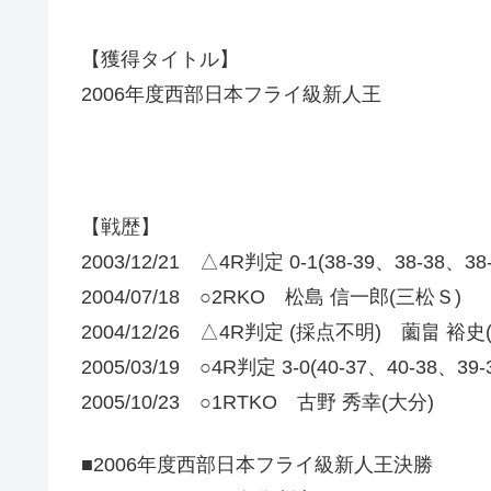
【獲得タイトル】
2006年度西部日本フライ級新人王
【戦歴】
2003/12/21 △4R判定 0-1(38-39、38-3
2004/07/18 ○2RKO 松島 信一郎(三松Ｓ)
2004/12/26 △4R判定 (採点不明) 薗畠 裕
2005/03/19 ○4R判定 3-0(40-37、40-38、3
2005/10/23 ○1RTKO 古野 秀幸(大分)
■2006年度西部日本フライ級新人王決勝