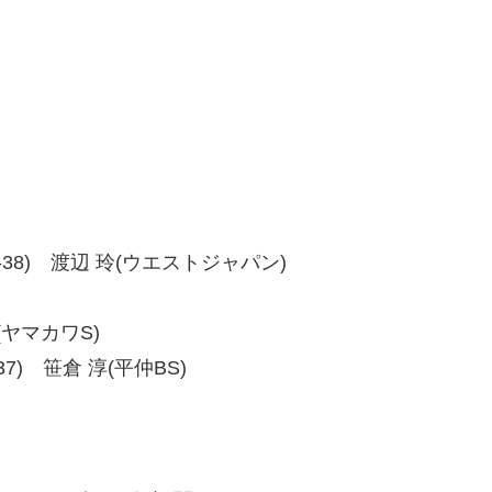
8、38-38) 渡辺 玲(ウエストジャパン)
史(ヤマカワS)
9-37) 笹倉 淳(平仲BS)