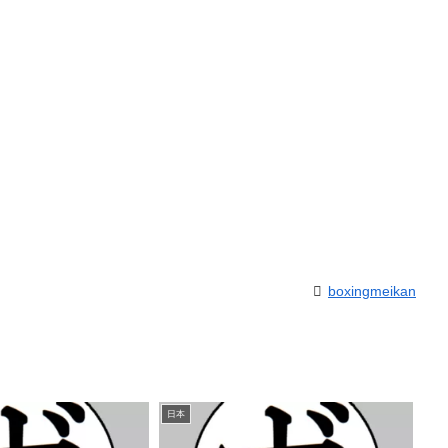
boxingmeikan
日本