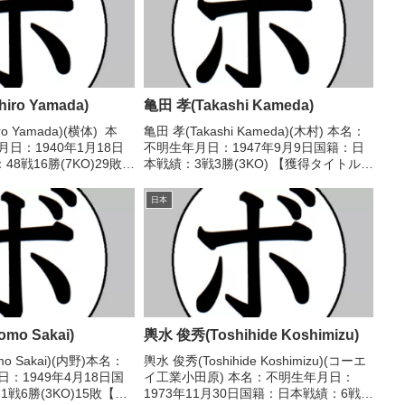
iro Yamada)
亀田 孝(Takashi Kameda)
o Yamada)(横体) 本
亀田 孝(Takashi Kameda)(木村) 本名：
日：1940年1月18日
不明生年月日：1947年9月9日国籍：日
8戦16勝(7KO)29敗3
本戦績：3戦3勝(3KO) 【獲得タイトル】
トル】なし 【戦歴】
なし 【戦歴】1967/11/27 ○2RKO 小
 ●4R判定 (採点不明) 月島
林 正典(中村小田原)1968/01/03 ○1R...
日本
mo Sakai)
輿水 俊秀(Toshihide Koshimizu)
mo Sakai)(内野)本名：
輿水 俊秀(Toshihide Koshimizu)(コーエ
：1949年4月18日国
イ工業小田原) 本名：不明生年月日：
戦6勝(3KO)15敗【獲
1973年11月30日国籍：日本戦績：6戦1