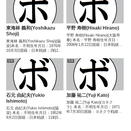
37、39-37、3...
東海林 義和(Yoshikazu
平野 寿樹(Hisaki Hirano)
Shoji)
平野 寿樹(Hisaki Hirano)(大阪帝
拳) 本名：平野 寿樹生年月日：
東海林 義和(Yoshikazu Shoji)(協
2008年1月12日国籍：日本戦績：
栄)本名：不明生年月日：1976年
1戦1勝(1KO) 【獲得タイトル】な
10月3日国籍：日本戦績：2戦1勝
し 【戦歴】2026/07/19
1敗【獲得タイトル】なし【戦
○1RKO 池口 大夢(ワイルドビー
歴】1995/08/21 ○4R判定 (採点
日本
日本
ト)■2026年...
不明) ドラゴン 柳瀬(相模原ヨネ
クラ)■1995...
石元 由紀夫(Yukio
加藤 祐二(Yuji Kato)
Ishimoto)
加藤 祐二(Yuji Kato)(ヨネク
ラ) 本名：不明生年月日：1971
石元 由紀夫(Yukio Ishimoto)(協
年7月30日国籍：ヨネクラ戦績：
栄) 本名：不明生年月日：1952年
20戦9勝(1KO)9敗2分 【獲得タイ
9月2日国籍：日本戦績：11戦5勝
トル】なし 【戦歴】
(3KO)5敗1分 【獲得タイトル】な
1992/03/30 ○4R判定 (採点不
し 【戦歴】1973/03/22
明) 平野 安夫(ランド)...