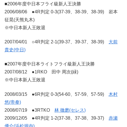
■2006年度中日本フライ級新人王決勝
2006/08/06 ●4R判定 0-3(37-39、38-39、38-39) 岩本
征晃(天熊丸木)
※中日本新人王敗退
2007/04/01 ○4R判定 2-1(39-37、39-37、38-39)
大前
貴史(中日)
■2007年度中日本ライトフライ級新人王決勝
2007/08/12 ●1RKO 田中 周次(緑)
※中日本新人王敗退
2008/03/15 ●6R判定 0-3(54-60、57-59、57-59)
木村
悠(帝拳)
2008/07/19 ●3RTKO
林 徹磨(セレス)
2009/12/05 ●4R判定 1-2(37-38、37-38、39-37)
赤瀬
優介(浜松堀内)