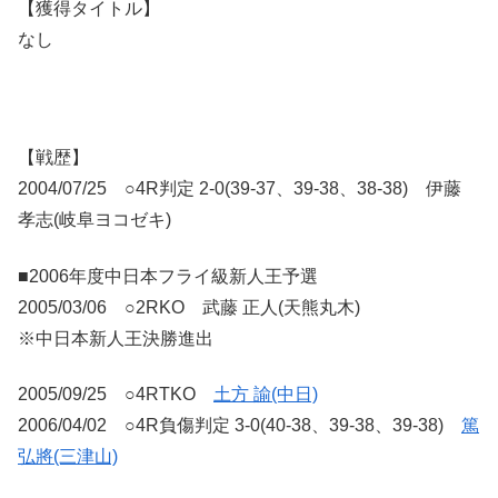
【獲得タイトル】
なし
【戦歴】
2004/07/25 ○4R判定 2-0(39-37、39-38、38-38) 伊藤
孝志(岐阜ヨコゼキ)
■2006年度中日本フライ級新人王予選
2005/03/06 ○2RKO 武藤 正人(天熊丸木)
※中日本新人王決勝進出
2005/09/25 ○4RTKO
土方 諭(中日)
2006/04/02 ○4R負傷判定 3-0(40-38、39-38、39-38)
篤
弘將(三津山)