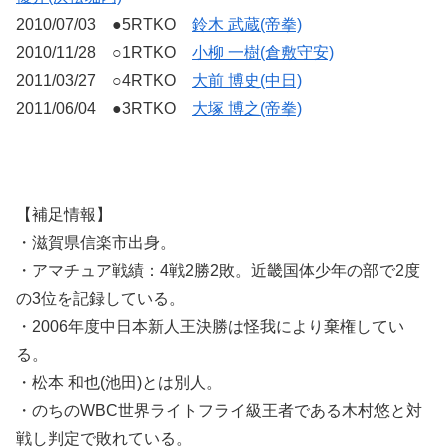
2010/07/03 ●5RTKO
鈴木 武蔵(帝拳)
2010/11/28 ○1RTKO
小柳 一樹(倉敷守安)
2011/03/27 ○4RTKO
大前 博史(中日)
2011/06/04 ●3RTKO
大塚 博之(帝拳)
【補足情報】
・滋賀県信楽市出身。
・アマチュア戦績：4戦2勝2敗。近畿国体少年の部で2度
の3位を記録している。
・2006年度中日本新人王決勝は怪我により棄権してい
る。
・松本 和也(池田)とは別人。
・のちのWBC世界ライトフライ級王者である木村悠と対
戦し判定で敗れている。