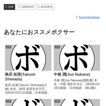
日本
2000年代
2010年代
boxingmeikan
あなたにおススメボクサー
日本
日本
島田 拓実(Takumi
中根 潤(Jun Nakane)
Shimada)
中根 潤(Jun Nakane)(鹿島灘) 本
名：中根 潤生年月日：2003年4月
島田 拓実(Takumi Shimada)(大
19日国籍：日本戦績：3戦1勝2
橋) 本名：島田 拓実生年月日：
敗 【獲得タイトル】なし 【戦
2001年10月1日国籍：日本戦績：
歴】2021/10/20 ●3RTKO 今下
5戦2勝(1KO)3敗1分 【獲得タイ
竜輔(レパード玉熊)2022/04/27
トル】なし 【戦歴】
日本
日本
○4R判...
2020/09/16 ○4R判定 3-0(39-