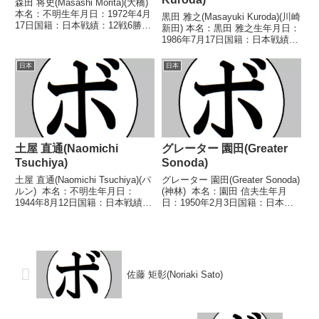
森田 将史(Masashi Morita)(大橋)
本名：不明生年月日：1972年4月
黒田 雅之(Masayuki Kuroda)(川崎
17日国籍：日本戦績：12戦6勝
新田) 本名：黒田 雅之生年月日：
(1KO)4敗2分【獲得タイトル】な
1986年7月17日国籍：日本戦績：
し【戦歴】1996/07/12
42戦30勝(16KO)9敗3分 【獲得タ
●1RKO 佐々木 真吾(木更津グリ
イトル】2006年度全日本ライト
日本
日本
ーンベイ)1997/...
フライ級新人王2015年度フライ
級最強後楽園優...
土屋 直通(Naomichi
グレーター 園田(Greater
Tsuchiya)
Sonoda)
土屋 直通(Naomichi Tsuchiya)(パ
グレーター 園田(Greater Sonoda)
ルン) 本名：不明生年月日：
(神林) 本名：園田 信夫生年月
1944年8月12日国籍：日本戦績：
日：1950年2月3日国籍：日本戦
17戦6勝(1KO)9敗2分 【獲得タイ
績：36戦15勝(1KO)14敗7分 【獲
トル】なし 【戦歴】
得タイトル】1970年度中日本フ
1968/09/12 △4R判定 (採点不
ライ級新人王中部日本フライ級王
明) 八尋 久美...
座 【戦歴】19...
佐藤 矩彰(Noriaki Sato)