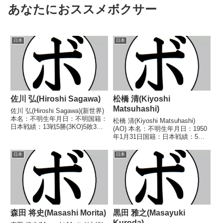
あなたにおススメボクサー
日本
日本
佐川 弘(Hiroshi Sagawa)
松橋 清(Kiyoshi
Matsuhashi)
佐川 弘(Hiroshi Sagawa)(新世界)
本名：不明生年月日：不明国籍：
松橋 清(Kiyoshi Matsuhashi)
日本戦績：13戦5勝(3KO)5敗3分
(AO) 本名：不明生年月日：1950
【獲得タイトル】なし【戦歴】
年1月31日国籍：日本戦績：5戦1
1947/01/15 ○3RKO 野村 猛(横
勝3敗1分 【獲得タイトル】な
須賀)1947/01/16 ●4RKO 増田
し 【戦歴】1969/11/13 ●4R判
日本
日本
敏...
定 (採点不明) 大貫 孝司(ヤジ
マ)1969/...
森田 将史(Masashi Morita)
黒田 雅之(Masayuki
Kuroda)