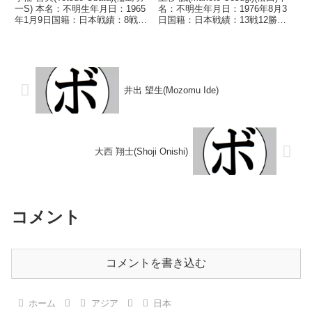
一S) 本名：不明生年月日：1965
名：不明生年月日：1976年8月3
年1月9日国籍：日本戦績：8戦2
日国籍：日本戦績：13戦12勝
勝6敗 【獲得タイトル】な
(9KO)1敗【獲得タイトル】なし
し 【戦歴】1983/12/13 ○4R判
【戦歴】1993/12/23 ○1RKO
定 2-1(採点不明) 平井 一利(トー
薮木 真吾(中内)1994/01/31
ア・ファイティング...
○1RKO ...
井出 望生(Mozomu Ide)
大西 翔士(Shoji Onishi)
コメント
コメントを書き込む
ホーム
アジア
日本