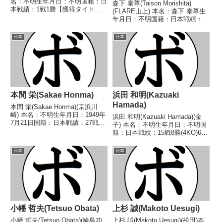
名：不明生年月日：不明国籍：日
森下 泰尊(Taison Morishita)
本戦績：1戦1勝【獲得タイト
(FLARE山上) 本名：森下 泰尊生
ル】なし【戦歴】1947/01/03
年月日：不明国籍：日本戦績：2
○4R判定 (採点不明) 河野 勝巳
戦2勝 【獲得タイトル】な
(河合)【補足情報】・BoxRecで
し 【戦歴】2019/09/13 ○6R判
日本
日本
は選手情報の掲載がない(2...
定 3-0(60-53、59-54、57-56) 西
川 宏...
本間 栄(Sakae Honma)
浜田 和明(Kazuaki
Hamada)
本間 栄(Sakae Honma)(京浜川
崎) 本名：不明生年月日：1949年
浜田 和明(Kazuaki Hamada)(金
7月21日国籍：日本戦績：27戦13
子) 本名：不明生年月日：不明国
勝(5KO)10敗4分 【獲得タイト
籍：日本戦績：15戦8勝(4KO)6敗
ル】なし 【戦歴】1968/12/04
1分 【獲得タイトル】1977年度東
●1RKO 遠藤 健司(笹
日本スーパーフェザー級新人
日本
日本
崎)1969/02/21...
王 【戦歴】1977/07/05
○2RKO 山沢 泰治(旭)...
小幡 哲夫(Tetsuo Obata)
上杉 誠(Makoto Uesugi)
小幡 哲夫(Tetsuo Obata)(輪島功
上杉 誠(Makoto Uesugi)(松田)本