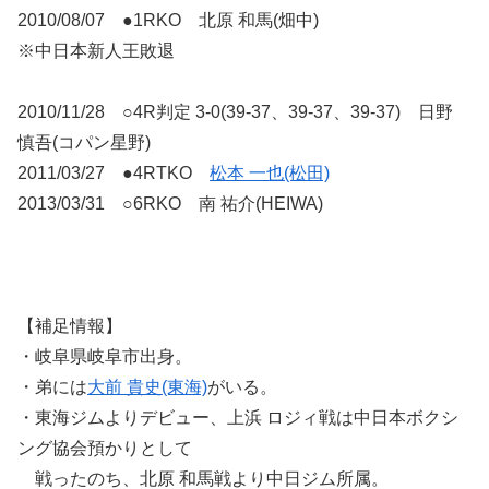
2010/08/07 ●1RKO 北原 和馬(畑中)
※中日本新人王敗退
2010/11/28 ○4R判定 3-0(39-37、39-37、39-37) 日野
慎吾(コパン星野)
2011/03/27 ●4RTKO
松本 一也(松田)
2013/03/31 ○6RKO 南 祐介(HEIWA)
【補足情報】
・岐阜県岐阜市出身。
・弟には
大前 貴史(東海)
がいる。
・東海ジムよりデビュー、上浜 ロジィ戦は中日本ボクシ
ング協会預かりとして
戦ったのち、北原 和馬戦より中日ジム所属。