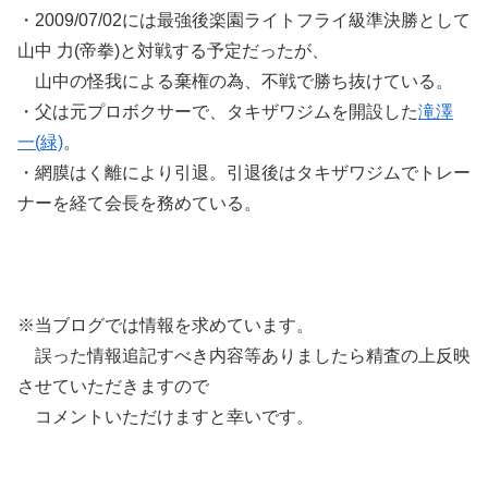
・2009/07/02には最強後楽園ライトフライ級準決勝として
山中 力(帝拳)と対戦する予定だったが、
山中の怪我による棄権の為、不戦で勝ち抜けている。
・父は元プロボクサーで、タキザワジムを開設した
滝澤
一(緑)
。
・網膜はく離により引退。引退後はタキザワジムでトレー
ナーを経て会長を務めている。
※当ブログでは情報を求めています。
誤った情報追記すべき内容等ありましたら精査の上反映
させていただきますので
コメントいただけますと幸いです。