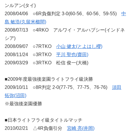
ンルアン(タイ)
2008/04/06 ○6R負傷判定 3-0(60-56、60-56、59-55)
中
島 敏浩(久留米櫛間)
2008/07/13 ○4RKO アルワイ・アルハブシー(インドネ
シア)
2008/09/07 ○7RTKO
小山 健太(とよはし櫻)
2008/11/24 ○3RTKO
平川 聖也(齋田)
2009/03/29 ○3RTKO 松信 俊一(大橋)
■2009年度最強後楽園ライトフライ級決勝
2009/10/11 ○8R判定 2-0(77-75、77-75、76-76)
須田
拓弥(沼田)
※最強後楽園優勝
■日本ライトフライ級タイトルマッチ
2010/02/21 △4R負傷引分
宮崎 亮(井岡)