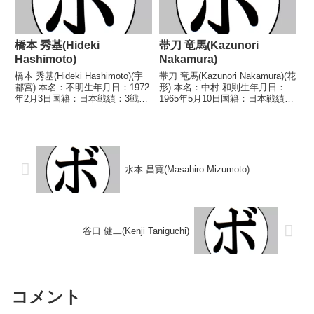
橋本 秀基(Hideki
帯刀 竜馬(Kazunori
Hashimoto)
Nakamura)
橋本 秀基(Hideki Hashimoto)(宇
帯刀 竜馬(Kazunori Nakamura)(花
都宮) 本名：不明生年月日：1972
形) 本名：中村 和則生年月日：
年2月3日国籍：日本戦績：3戦1
1965年5月10日国籍：日本戦績：
勝(1KO)2敗 【獲得タイトル】な
10戦4勝(1KO)6敗 【獲得タイト
し 【戦歴】1992/07/02
ル】なし 【戦歴】1986/03/20
○1RKO 加藤 茂(野口)■1992年度
●4R判定 (採点不明) 池田 紘一
東日本スー...
(ヨネ...
水本 昌寛(Masahiro Mizumoto)
谷口 健二(Kenji Taniguchi)
コメント