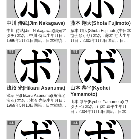
中川 侍武(Jim Nakagawa)
藤本 翔大(Shota Fujimoto)
中川 侍武(Jim Nakagawa)(陽光ア
藤本 翔大(Shota Fujimoto)(中日本
ダチ) 本名：中川 侍武生年月日：
協会預かり) 本名：藤本 翔大生年
1996年3月21日国籍：日本戦績：
月日：2003年1月8日国籍：日本
3戦1勝(1KO)2敗 【獲得タイト
戦績：11戦3勝(2KO)5敗3分 【獲
ル】なし 【戦歴】2025/02/02
得タイトル】2025年度中日本バ
日本
日本
○2RTKO 中西 希平(久
ンタム級新人王 【戦歴】
保)2025/04/...
2021/10/24 ●1...
浅沼 光(Hikaru Asanuma)
山本 恭平(Kyohei
Yamamoto)
浅沼 光(Hikaru Asanuma)(角海老
宝石) 本名：浅沼 光徳生年月日：
山本 恭平(Kyohei Yamamoto)(ワ
1969年5月18日国籍：日本戦績：
タナベ) 本名：山本 恭平生年月
3戦2勝(1KO)1敗 【獲得タイト
日：2004年1月13日国籍：日本戦
ル】なし 【戦歴】1993/07/19
績：1戦1勝 【獲得タイトル】な
○6R判定 (採点不明) パン・ヨン
し 【戦歴】2025/10/15 ○4R判
日本
日本
リョル(韓...
定 2-1(39-37、39-37、37-39) ...