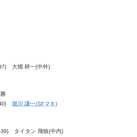
9-37) 大畑 耕一(中外)
決勝
-40)
堀川 謙一(SFマキ)
、37-39) タイタン 飛狼(中内)