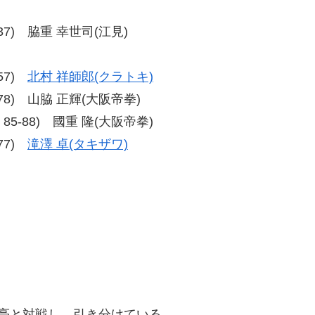
39-37) 脇重 幸世司(江見)
-57)
北村 祥師郎(クラトキ)
76-78) 山脇 正輝(大阪帝拳)
88、85-88) 國重 隆(大阪帝拳)
-77)
滝澤 卓(タキザワ)
 亮と対戦し、引き分けている。