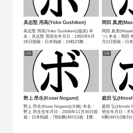
具志堅 用高(Yoko Gushiken)
岡田 真虎(Masa
具志堅 用高(Yoko Gushiken)(協栄) 本
岡田 真虎(Masat
名：具志堅 用高生年月日：1955年6月
ツ) 本名：岡田 
26日国籍：日本戦績：24戦23勝
月2日国籍：日本戦
(15KO)1敗 【獲得タイトル】1973年度
敗2分 【獲得タ
インターハイモスキート級優勝(アマチ
ーナメントミニマ
日本
日本
ュア)第3代WBA世界ライトフ...
本ミニマム級最強.
野上 昂生(Kosei Nogami)
庭田 弘(Hiroshi
野上 昂生(Kosei Nogami)(大橋) 本名：
庭田 弘(Hiroshi
野上 昂生生年月日：2000年11月30日国
明生年月日：不
籍：日本戦績：7戦6勝(4KO)1敗 【獲得
6勝(4KO)2敗
タイトル】2018年度全国選抜ミドル級
【戦歴】1946/1
優勝(アマチュア) 【戦歴】2023/07/20
明) 岩田 昭三(日
○2RTK...
判...