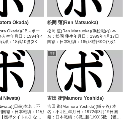
tora Okada)
松岡 蓮(Ren Matsuoka)
ora Okada)(JBスポー
松岡 蓮(Ren Matsuoka)(浜松堀内) 本
将人生年月日：1994年4
名：松岡 蓮生年月日：1999年4月17日
績：18戦10勝(3KO)6
国籍：日本戦績：16戦8勝(6KO)7敗1
イトル】2016年度C級ト
分 【獲得タイトル】2018年度中日本ラ
ム級優勝2025年度日
イト級新人王2019年度中日本ライト級
日本
..
新人王2023年度中日本ウ...
 Niwata)
吉田 衛(Mamoru Yoshida)
 Niwata)(日拳)本名：不
吉田 衛(Mamoru Yoshida)(鎌ヶ谷) 本
明国籍：日本戦績：11戦
名：不明生年月日：1972年3月19日国
3分【獲得タイトル】なし
籍：日本戦績：6戦1勝(1KO)5敗 【獲得
2/27 △4R判定 (採点不
タイトル】なし 【戦歴】1992/03/19
倶)1947/01/03 △4R
●2RKO 柏木 裕貴(宮田)1992/08/04
○1...