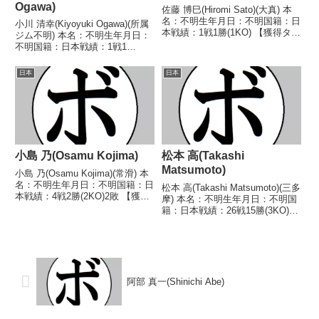
Ogawa)
佐藤 博巳(Hiromi Sato)(大真) 本
名：不明生年月日：不明国籍：日
小川 清幸(Kiyoyuki Ogawa)(所属
本戦績：1戦1勝(1KO) 【獲得タイ
ジム不明) 本名：不明生年月日：
トル】なし 【戦歴】
不明国籍：日本戦績：1戦1
1961/07/21 ○3RKO 源田 勝(興
敗 【獲得タイトル】なし 【戦
和) 【補足情報】・BoxRecには
歴】1947/03/15 ●4R判定 (採点
日本
日本
選手情報の掲載がない。...
不明) 井原 弥平(所属ジム不
明) 【補足情報】・BoxRe...
小島 乃(Osamu Kojima)
松本 高(Takashi
Matsumoto)
小島 乃(Osamu Kojima)(常滑) 本
名：不明生年月日：不明国籍：日
松本 高(Takashi Matsumoto)(三多
本戦績：4戦2勝(2KO)2敗 【獲得
摩) 本名：不明生年月日：不明国
タイトル】なし 【戦歴】
籍：日本戦績：26戦15勝(3KO)8
1980/01/24 ○3RKO 樋口 信夫
敗3分 【獲得タイトル】な
(平和)1980/03/26 ●4R判定 (採点
し 【戦歴】1947/07/26 △4R判
不明) ...
定 (採点不明) 猪又 昭一(笹
崎)1947/10...
阿部 真一(Shinichi Abe)