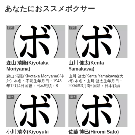
あなたにおススメボクサー
日本
日本
森山 清隆(Kiyotaka
山川 健太(Kenta
Moriyama)
Yamakawa)
森山 清隆(Kiyotaka Moriyama)(中
山川 健太(Kenta Yamakawa)(大
外) 本名：不明生年月日：1948
橋) 本名：山川 健太生年月日：
年12月4日国籍：日本戦績：8戦5
2004年3月3日国籍：日本戦績：8
勝(1KO)2敗1分 【獲得タイト
戦6勝(5KO)2敗 【獲得タイトル】
ル】なし 【戦歴】1967/08/18
2021年度高校総体ライト級優勝
日本
日本
○4R判定 (採点不明) 馬越 秀雄
(アマチュア) 【戦歴】
(大...
2022/07/12 ○4R判定...
小川 清幸(Kiyoyuki
佐藤 博巳(Hiromi Sato)