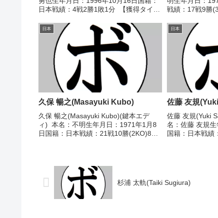
勇也生年月日：1996年10月16日国籍：
明生年月日：19
日本戦績：4戦2勝1敗1分 【獲得タイト
戦績：17戦9勝(
ル】2013年度高校選抜兼ジュニアオリ
ル】なし【戦歴】19
ンピック杯ピン級優勝2016年度東日本
(採点不明) 岩
日本
日本
ライトフライ級新人王 ...
石)1994/1...
久保 暢之(Masayuki Kubo)
佐藤 友規(Yuki 
久保 暢之(Masayuki Kubo)(鍵本エデ
佐藤 友規(Yuki 
ィ) 本名：不明生年月日：1971年1月8
名：佐藤 友規生
日国籍：日本戦績：21戦10勝(2KO)8敗3
国籍：日本戦績：8
分 【獲得タイトル】なし 【戦歴】
得タイトル】な
1995/08/21 ○4R判定 (採点不明) 徳土
2021/01/27 ○4
大介(明...
36、39-35...
杉浦 太軌(Taiki Sugiura)