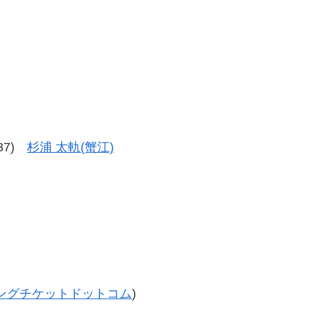
-37)
杉浦 太軌(蟹江)
ングチケットドットコム
)