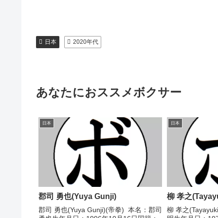
日本
2020年代
あなたにおススメボクサー
日本
日本
郡司 勇也(Yuya Gunji)
柳 孝之(Tayayu
郡司 勇也(Yuya Gunji)(帝拳) 本名：郡司
柳 孝之(Tayayuk