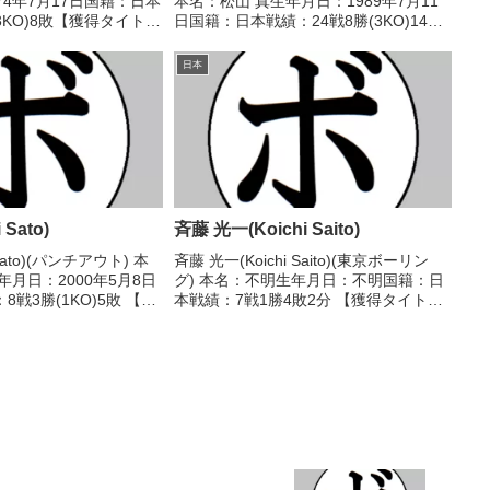
74年7月17日国籍：日本
本名：松山 真生年月日：1989年7月11
3KO)8敗【獲得タイト
日国籍：日本戦績：24戦8勝(3KO)14敗2
94/06/04 ○4R判定
分【獲得タイトル】なし【戦歴】
田 智(角海老宝
2006/12/17 ○4RTKO 中田 賢治(三松
日本
S)2007/0...
Sato)
斉藤 光一(Koichi Saito)
Sato)(パンチアウト) 本
斉藤 光一(Koichi Saito)(東京ボーリン
年月日：2000年5月8日
グ) 本名：不明生年月日：不明国籍：日
戦3勝(1KO)5敗 【獲
本戦績：7戦1勝4敗2分 【獲得タイト
し 【戦歴】
ル】なし 【戦歴】1964/03/06 ●4R判
R判定 3-0(38-36、38-
定 (採点不明) 福山 健二(オギク
ボ)1964/04/02 ○...