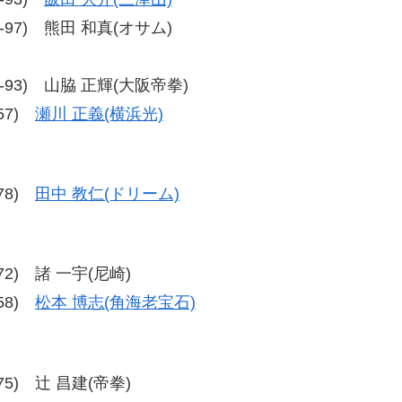
、93-97) 熊田 和真(オサム)
、97-93) 山脇 正輝(大阪帝拳)
-57)
瀬川 正義(横浜光)
-78)
田中 教仁(ドリーム)
9-72) 諸 一宇(尼崎)
-58)
松本 博志(角海老宝石)
8-75) 辻 昌建(帝拳)