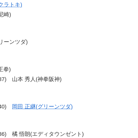
クラトキ)
尼崎)
グリーンツダ)
正拳)
40-37) 山本 秀人(神拳阪神)
-40)
岡田 正継(グリーンツダ)
6、39-36) 橘 悟朗(エディタウンゼント)