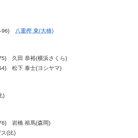
5-96)
八重樫 東(大橋)
、77-75) 久田 恭裕(横浜さくら)
60-54) 松下 泰士(ヨシヤマ)
比)
7-76) 岩橋 裕馬(森岡)
ス(比)