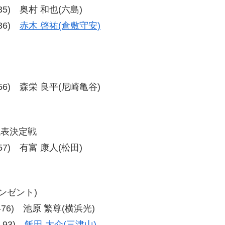
0-35) 奥村 和也(六島)
-36)
赤木 啓祐(倉敷守安)
59-56) 森栄 良平(尼崎亀谷)
代表決定戦
8-57) 有富 康人(松田)
ウンゼント)
76-76) 池原 繁尊(横浜光)
6-93)
飯田 大介(三津山)