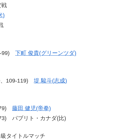
定戦
)
戦
1-99)
下町 俊貴(グリーンツダ)
20、109-119)
堤 駿斗(志成)
-79)
藤田 健児(帝拳)
、79-73) パブリト・カナダ(比)
ー級タイトルマッチ