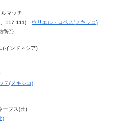
トルマッチ
11、117-111)
ウリエル・ロペス(メキシコ)
防衛①
ァニ(インドネシア)
チ
テ(メキシコ)
ネーブス(比)
)