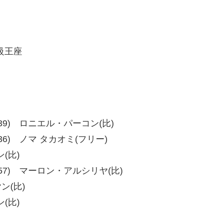
級王座
、37-39) ロニエル・パーコン(比)
、40-36) ノマ タカオミ(フリー)
(比)
8、57-57) マーロン・アルシリヤ(比)
ン(比)
(比)