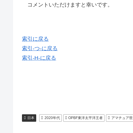
コメントいただけますと幸いです。
索引に戻る
索引-つ-に戻る
索引-H-に戻る
日本
2020年代
OPBF東洋太平洋王者
アマチュア世