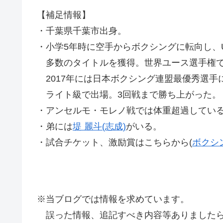
【補足情報】
・千葉県千葉市出身。
・小学5年時に空手からボクシングに転向し、U
多数のタイトルを獲得。世界ユース選手権での
2017年には日本ボクシング連盟最優秀選手に
ライト級で出場。3回戦まで勝ち上がった。
・アンセルモ・モレノ戦では体重超過してい
・弟には
堤 麗斗(志成)
がいる。
・試合チケット、激励賞はこちらから(
ボクシ
※当ブログでは情報を求めています。
誤った情報、追記すべき内容等ありましたら