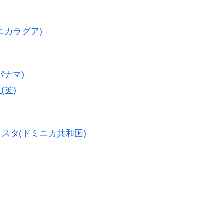
ニカラグア)
パナマ)
(英)
スタ(ドミニカ共和国)