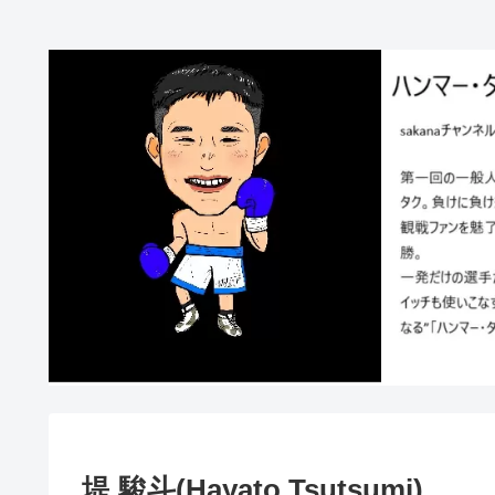
堤 駿斗(Hayato Tsutsumi)