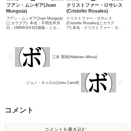
フアン・ムンギア(Juan
クリストファー・ロサレス
Munguia)
(Cristofer Rosales)
フアン・ムンギア(Juan Munguia)
クリストファー・ロサレス
(ニカラグア) 本名：不明生年月
(Cristofer Rosales)(ニカラグ
日：1989年8月4日国籍：ニカラ
ア) 本名：クリストファー・ヨル
グア戦績：34戦10勝(5KO)21敗3
ダン・ロサレス・ゴンサレス生年
分 【獲得タイトル】なし 【戦
月日：1994年10月6日国籍：ニカ
歴】2010/03/06 ●1RTKO マイ
ラグア戦績：46戦38勝(23KO)8
ケル・ハー...
敗 【獲得タイトル】ニカラグア
フ...
三井 英晴(Hideharu Mitsui)
ジョノ・キャロル(Jono Carroll)
コメント
コメントを書き込む