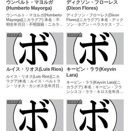
ウンベルト・マヨルガ
ディクソン・フローレス
(Humberto Mayorga)
(Dixon Flores)
ウンベルト・マヨルガ(Humberto
ディクソン・フローレス(Dixon
Mayorga)(ニカラグア) 本名：不
Flores)(ニカラグア) 本名：ディク
明生年月日：不明国籍：ニカラグ
ソン・ホアン・ベラスケス・フロ
ア戦績：14戦1勝(1KO)13敗 【獲
ーレス生年月日：1994年7月2日
得タイトル】なし 【戦歴】
国籍：ニカラグア戦績：36戦17
ニカラグア
ニカラグア
1975/09/18 ●3RTKO フェリッ
勝(6KO)14敗3分2無効試合 【獲
クス・マドリーガル(...
得タイトル】なし 【戦歴】2...
ルイス・リオス(Luis Rios)
キービン・ララ(Keyvin
Lara)
ルイス・リオス(Luis Rios)(ニカ
ラグア)本名：ルイス・ベルトラ
キービン・ララ(Keyvin Lara)(ニ
ン・リオス・カンポス生年月日：
カラグア) 本名：キービン・フラ
1992年6月2日国籍：ニカラグア
ンシスコ・ララ・キロス生年月
戦績：17戦11勝(4KO)4敗1分1無
日：1994年10月2日国籍：ニカラ
効試合【獲得タイトル】なし【戦
グア戦績：41戦32勝(12KO)8敗1
ニカラグア
ニカラグア
歴】2011/07/30 ○1RT...
分 【獲得タイトル】WBCラテン
アメリカスーパーフライ級暫定...