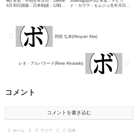
崎) 本名：不明生年月日：1948年
Ssemujju)(中日) 本名：デビッ
6月30日国籍：日本戦績：12戦4
ド・カヴマ・セムジュ生年月日：
勝(4KO)5敗3分 【獲得タイトル】
1992年11月11日国籍：ウガンダ
なし 【戦歴】1967/06/24
戦績：11戦9勝(5KO)1敗1分 【獲
○4RKO 皆川 輝夫(田
得タイトル】ウガンダミドル級王
辺)1967/07/1...
座第59代日本ウェルター級王座
第...
阿部 弘幸(Hiroyuki Abe)
レネ・アルバラード(Rene Alvarado)
コメント
コメントを書き込む
ホーム
アジア
日本