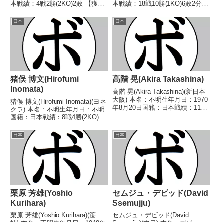
本戦績：4戦2勝(2KO)2敗 【獲得
本戦績：18戦10勝(1KO)6敗2分
タイトル】なし 【戦歴】
【獲得タイトル】なし【戦歴】
1980/01/24 ○3RKO 樋口 信夫
1949/03/27 ●判定 (ラウンド/採
日本
日本
(平和)1980/03/26 ●4R判定 (採点
点不明) 上田 新二(ラッキ
不明) ...
ー)1950/02/...
猪俣 博文(Hirofumi
高階 晃(Akira Takashina)
Inomata)
高階 晃(Akira Takashina)(新日本
大阪) 本名：不明生年月日：1970
猪俣 博文(Hirofumi Inomata)(ヨネ
年8月20日国籍：日本戦績：11戦
クラ) 本名：不明生年月日：不明
8勝(5KO)3敗 【獲得タイトル】
国籍：日本戦績：8戦4勝(2KO)4
1990年度西日本ウェルター級新
敗 【獲得タイトル】なし 【戦
人王 【戦歴】1989/04/18 ○4R
歴】1969/05/07 ●2RKO 松本
日本
日本
判定 (採...
省三(鈴木)1969/09/11
○2RKO ...
栗原 芳雄(Yoshio
セムジュ・デビッド(David
Kurihara)
Ssemujju)
栗原 芳雄(Yoshio Kurihara)(笹
セムジュ・デビッド(David