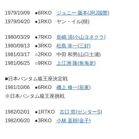
1979/10/09 ●6RKO
ジョニー 藤本(JRJ国際)
1979/04/20 ●1RKO ヤン・イル(韓)
1980/03/29 ●7RKO
長嶋 清(小山ヨネクラ)
1980/09/13 ●3RKO
松島 幸一(三好)
1981/03/17 ○2RKO 中田 和男(山口土浦)
1981/06/25 ○9RKO
上江洲 隆(角海老)
■日本バンタム級王座決定戦
1981/10/06 ●6RKO
磯上 修一(辰東)
※日本バンタム級王座挑戦
1982/02/01 ●1RTKO
古口 哲(センターS)
1982/06/20 ●3RKO
小林 直樹(金子)