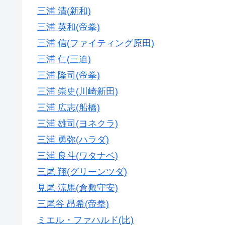
三浦 清(新和)
三浦 英和(帝拳)
三浦 信(ファイティング原田)
三浦 仁(三迫)
三浦 隆司(帝拳)
三浦 崇史(川崎新田)
三浦 広志(船橋)
三浦 雄司(ヨネクラ)
三浦 勇弥(ハラダ)
三浦 良斗(ワタナベ)
三尾 翔(グリーンツダ)
見尾 涼馬(倉敷守安)
三尾谷 昂希(帝拳)
ミエル・ファハルド(比)