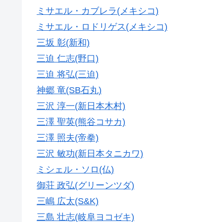
ミサエル・カブレラ(メキシコ)
ミサエル・ロドリゲス(メキシコ)
三坂 彰(新和)
三迫 仁志(野口)
三迫 将弘(三迫)
神郷 竜(SB石丸)
三沢 淳一(新日本木村)
三澤 聖英(熊谷コサカ)
三澤 照夫(帝拳)
三沢 敏功(新日本タニカワ)
ミシェル・ソロ(仏)
御荘 政弘(グリーンツダ)
三嶋 広太(S&K)
三島 壮志(岐阜ヨコゼキ)