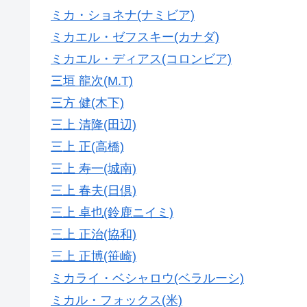
ミカ・ショネナ(ナミビア)
ミカエル・ゼフスキー(カナダ)
ミカエル・ディアス(コロンビア)
三垣 龍次(M.T)
三方 健(木下)
三上 清隆(田辺)
三上 正(高橋)
三上 寿一(城南)
三上 春夫(日倶)
三上 卓也(鈴鹿ニイミ)
三上 正治(協和)
三上 正博(笹崎)
ミカライ・ベシャロウ(ベラルーシ)
ミカル・フォックス(米)