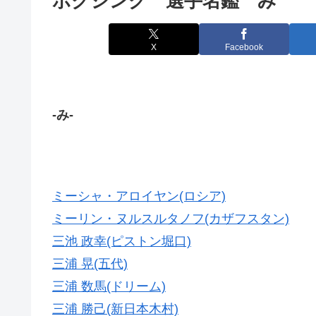
ボクシング 選手名鑑 み
X
Facebook
-み-
ミーシャ・アロイヤン(ロシア)
ミーリン・ヌルスルタノフ(カザフスタン)
三池 政幸(ピストン堀口)
三浦 晃(五代)
三浦 数馬(ドリーム)
三浦 勝己(新日本木村)