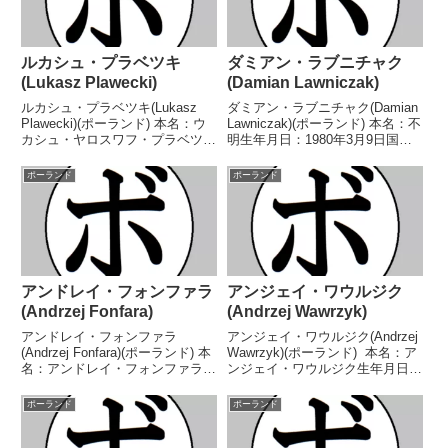
ルカシュ・プラベツキ
ダミアン・ラブニチャク
(Lukasz Plawecki)
(Damian Lawniczak)
ルカシュ・プラベツキ(Lukasz
ダミアン・ラブニチャク(Damian
Plawecki)(ポーランド) 本名：ウ
Lawniczak)(ポーランド) 本名：不
カシュ・ヤロスワフ・プラベツキ
明生年月日：1980年3月9日国
生年月日：1987年1月25日国籍：
籍：ポーランド戦績：36戦5勝29
ポーランド戦績：15戦11勝
敗2分【獲得タイトル】なし【戦
ポーランド
ポーランド
(6KO)2敗2分 【獲得タイトル】
歴】2004/02/28 ●1RTKO ホフ
WBF世界クルーザー級王
ハネス・ザムコチヤ...
座 【戦...
アンドレイ・フォンファラ
アンジェイ・ワウルジク
(Andrzej Fonfara)
(Andrzej Wawrzyk)
アンドレイ・フォンファラ
アンジェイ・ワウルジク(Andrzej
(Andrzej Fonfara)(ポーランド) 本
Wawrzyk)(ポーランド) 本名：ア
名：アンドレイ・フォンファラ生
ンジェイ・ワウルジク生年月日：
年月日：1987年11月4日国籍：ポ
1987年9月26日国籍：ポーランド
ーランド戦績：37戦31勝(19KO)5
戦績：39戦34勝(20KO)5敗 【獲
ポーランド
ポーランド
敗1無効試合 【獲得タイトル】
得タイトル】2006年度欧州ジュ
WBCライトヘビー級ユース...
ニア選手権スーパー...