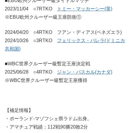
■EBU欧州クルーザー級タイトルマッチ
2023/11/04 ○7RTKO
トミー・マッカーシー(英)
※EBU欧州クルーザー級王座防衛①
2024/04/20 ○4RTKO フアン・ディアス(ベネズエラ)
2024/10/26 ○3RTKO
フェリックス・バレラ(ドミニカ
共和国)
■WBC世界クルーザー級暫定王座決定戦
2025/06/28 ○4RTKO
ジャン・パスカル(カナダ)
※WBC世界クルーザー級暫定王座獲得
【補足情報】
・ポーランド-マゾフシェ県ラドム出身。
・アマチュア戦績：112戦90勝20敗2分