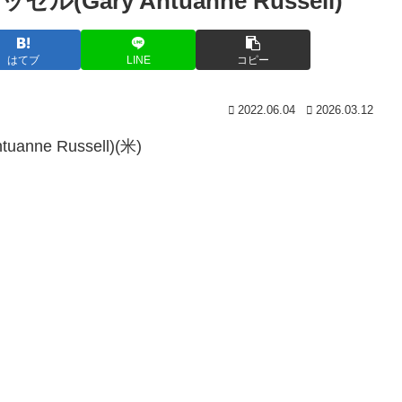
ary Antuanne Russell)
はてブ
LINE
コピー
2022.06.04
2026.03.12
e Russell)(米)