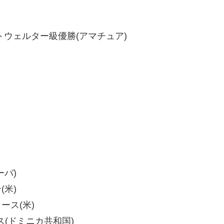
トウェルター級優勝(アマチュア)
ーバ)
(米)
ャース(米)
ゲス(ドミニカ共和国)