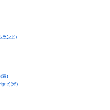
イルランド)
(豪)
gne)(米)