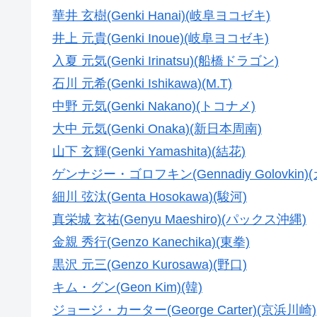
華井 玄樹(Genki Hanai)(岐阜ヨコゼキ)
井上 元貴(Genki Inoue)(岐阜ヨコゼキ)
入夏 元気(Genki Irinatsu)(船橋ドラゴン)
石川 元希(Genki Ishikawa)(M.T)
中野 元気(Genki Nakano)(トコナメ)
大中 元気(Genki Onaka)(新日本周南)
山下 玄輝(Genki Yamashita)(結花)
ゲンナジー・ゴロフキン(Gennadiy Golovkin
細川 弦汰(Genta Hosokawa)(駿河)
真栄城 玄祐(Genyu Maeshiro)(パックス沖縄)
金親 秀行(Genzo Kanechika)(東拳)
黒沢 元三(Genzo Kurosawa)(野口)
キム・グン(Geon Kim)(韓)
ジョージ・カーター(George Carter)(京浜川崎)