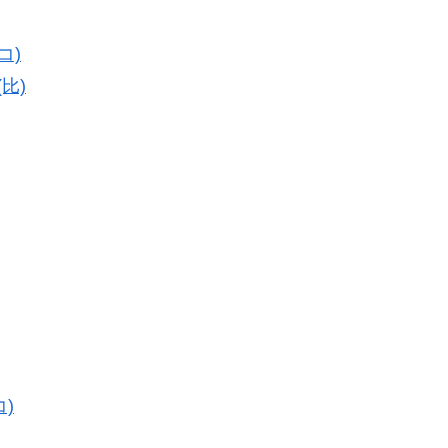
コ)
(比)
コ)