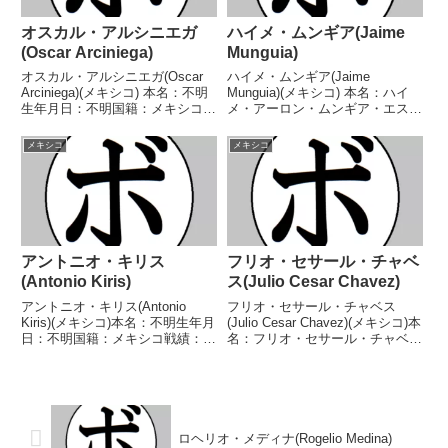
オスカル・アルシニエガ
ハイメ・ムンギア(Jaime
(Oscar Arciniega)
Munguia)
オスカル・アルシニエガ(Oscar
ハイメ・ムンギア(Jaime
Arciniega)(メキシコ) 本名：不明
Munguia)(メキシコ) 本名：ハイ
生年月日：不明国籍：メキシコ戦
メ・アーロン・ムンギア・エスコ
績：58戦33勝(20KO)23敗2
ベド生年月日：1996年10月6日国
分 【獲得タイトル】メキシコフ
籍：メキシコ戦績：48戦46勝
メキシコ
メキシコ
ライ級王座メキシコフライ級王座
(35KO)2敗 【獲得タイトル】
メキシコフライ級王座WBC中央
WBCスーパーミドル級シルバー
アメ...
王座WBO...
アントニオ・キリス
フリオ・セサール・チャベ
(Antonio Kiris)
ス(Julio Cesar Chavez)
アントニオ・キリス(Antonio
フリオ・セサール・チャベス
Kiris)(メキシコ)本名：不明生年月
(Julio Cesar Chavez)(メキシコ)本
日：不明国籍：メキシコ戦績：
名：フリオ・セサール・チャベ
14戦7勝(2KO)7敗 【獲得タイト
ス・ゴンサレス生年月日：1962
ル】なし【戦歴】1971/06/16
年7月12日国籍：メキシコ戦績：
○4RTKO ベンジャミン・リベラ
115戦107勝(85KO)6敗2分【獲得
(メキシコ)1971/12...
タイトル】第16代WBC世...
ロヘリオ・メディナ(Rogelio Medina)