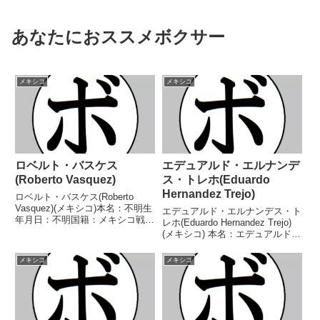
あなたにおススメボクサー
メキシコ
メキシコ
ロベルト・バスケス
エデュアルド・エルナンデ
(Roberto Vasquez)
ス・トレホ(Eduardo
Hernandez Trejo)
ロベルト・バスケス(Roberto
Vasquez)(メキシコ)本名：不明生
エデュアルド・エルナンデス・ト
年月日：不明国籍：メキシコ戦
レホ(Eduardo Hernandez Trejo)
績：2戦2敗【獲得タイトル】な
(メキシコ) 本名：エデュアルド・
し【戦歴】2008/03/01 ●4R判定
エルナンデス・トレホ生年月日：
(採点不明) ロドルフォ・アルメ
1997年6月28日国籍：メキシコ戦
メキシコ
メキシコ
ンタ(メキシコ)2010/08...
績：15戦9勝(5KO)6敗 【獲得タ
イトル】なし 【戦...