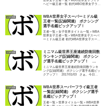
世界女子王者一覧＞WBO世界女子ライト
ヘビー級王者一覧 初代WBO世界女子ライ
トヘビー級世界王者 ジオバナ・ペレス
(ニュージーランド)第2代WBO世界女子ラ
イトヘビー級世界王者 クラレッサ・シ
WBA世界女子スーパーミドル級
記録関連
ールズ(米...
王者一覧(記録関連) ボクシング
選手名鑑ピックアップ！
王者一覧＞女子世界タイトル一覧＞WBA
世界女子王者一覧＞WBA世界女子スーパ
ーミドル級王者 初代WBA世界女子スーパ
ーミドル級王者 ナターシャ・ラゴジ
ーナ(ロシア)第2代WBA世界女子スーパー
ミドル級王者 アリシア・ナポレオン(米)
ミニマム級世界王座連続防衛回数
記録関連
第3代...
ランキング(記録関連) ボクシン
グ選手名鑑ピックアップ！
2017/01/03
ミニマム級世界王座連続防衛回数ランキ
ング(記録関連) ボクシング選手名鑑ピッ
クアップ！ 2017/01/03 さぁ、今日か
らは階級別の世界王座連続防衛回数ラン
キング。複数階級制覇とか、返り咲きの
通算防衛数などは考慮に含まれない単純
WBA世界スーパーフライ級王者
記録関連
なラン...
一覧(記録関連) ボクシング選手
名鑑ピックアップ！
王者一覧＞世界タイトル一覧＞WBA世界