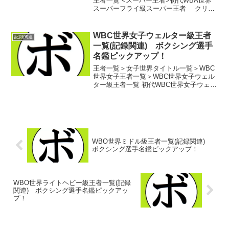
王者一覧 <スーパー王者>初代WBA世界
スーパーフライ級スーパー王者 クリス
チャン・ミハレス(メキシコ)第2代WBA世
界スーパーフライ級スーパー王者 ビッ
ク・ダルチニアン(豪)第3代WBA世界スー
WBC世界女子ウェルター級王者
記録関連
パー...
一覧(記録関連) ボクシング選手
名鑑ピックアップ！
王者一覧＞女子世界タイトル一覧＞WBC
世界女子王者一覧＞WBC世界女子ウェル
ター級王者一覧 初代WBC世界女子ウェル
ター級王者 メアリー・ジョー・サンダ
ース(米)第2代WBC世界女子ウェルター級
王者 ホリー・ホルム(米)第3代WBC世界
女子...
WBO世界ミドル級王者一覧(記録関連)
ボクシング選手名鑑ピックアップ！
WBO世界ライトヘビー級王者一覧(記録
関連) ボクシング選手名鑑ピックアッ
プ！