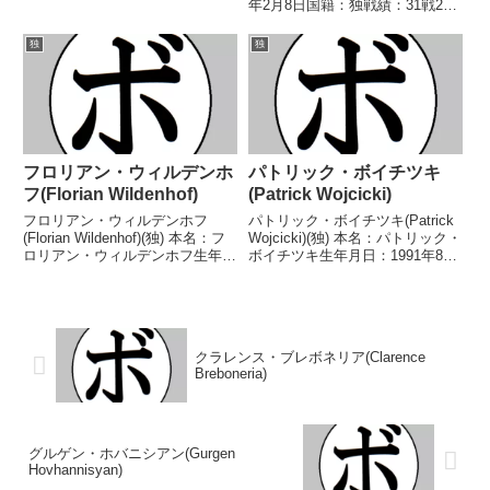
(11KO)1敗 【獲得タイトル】
年2月8日国籍：独戦績：31戦26
2015年度ドイツ選手権ライトヘ
勝(16KO)4敗1分 【獲得タイト
ビー級優勝(アマチュア)2015年度
ル】BDBドイツインターナショ
独
独
ケミストリーカップライトヘビ
ナルクルーザー級暫定王座BDB
ー...
ドイツライトヘビー級王座BDB
ド...
フロリアン・ウィルデンホ
パトリック・ボイチツキ
フ(Florian Wildenhof)
(Patrick Wojcicki)
フロリアン・ウィルデンホフ
パトリック・ボイチツキ(Patrick
(Florian Wildenhof)(独) 本名：フ
Wojcicki)(独) 本名：パトリック・
ロリアン・ウィルデンホフ生年月
ボイチツキ生年月日：1991年8月
日：1981年7月26日国籍：独戦
14日国籍：独戦績：16戦15勝
績：49戦32勝(12KO)16敗1
(6KO)1分 【獲得タイトル】BDB
分 【獲得タイトル】EPBCユー
ドイツインターナショナルミドル
ラシアスーパーウェルター級王...
級暫定王座IBFインタ...
クラレンス・ブレボネリア(Clarence
Breboneria)
グルゲン・ホバニシアン(Gurgen
Hovhannisyan)