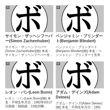
独
独
サイモン・ザッヘンフーバ
ベンジャミン・ブリンダー
ー(Simon Zachenhuber)
ト(Benjamin Blindert)
サイモン・ザッヘンフーバー
ベンジャミン・ブリンダート
(Simon Zachenhuber)(独) 本名：
(Benjamin Blindert)(独) 本名：ベ
サイモン・ザッヘンフーバー生年
ンジャミン・ブリンダート生年月
月日：1998年6月6日国籍：独戦
日：1986年5月15日国籍：独戦
績：31戦29勝(18KO)2敗 【獲得
績：18戦14勝(10KO)2敗2分 【獲
独
独
タイトル】IBFミドル級ユース王
得タイトル】CBCインターコン
座BDB独インターナショナ...
チネンタルライトヘビー級...
レオン・バン(Leon Bunn)
アダム・デインズ(Adam
Deines)
レオン・バン(Leon Bunn)(独) 本
名：不明生年月日：1992年8月27
アダム・デインズ(Adam Deines)
日国籍：独戦績：21戦20勝
(独) 本名：不明生年月日：1991