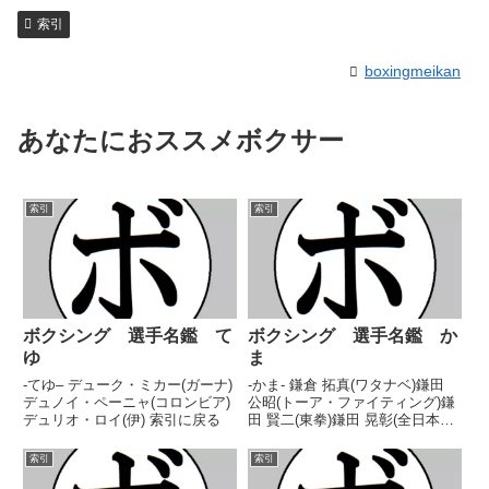
索引
boxingmeikan
あなたにおススメボクサー
索引
索引
ボクシング 選手名鑑 て
ボクシング 選手名鑑 か
ゆ
ま
-てゆ– デューク・ミカー(ガーナ)
-かま- 鎌倉 拓真(ワタナベ)鎌田
デュノイ・ペーニャ(コロンビア)
公昭(トーア・ファイティング)鎌
デュリオ・ロイ(伊) 索引に戻る
田 賢二(東拳)鎌田 晃彰(全日本パ
ブリック)鎌田 士竜(本多)鎌田 烈
(国民)ガマリエル・ディアス(メキ
索引
索引
シコ) 索引に戻る