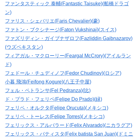
ファンタスティック 泰輔(Fantastic Taisuke)(船橋ドラゴ
ン)
ファリス・シェバリエ(Faris Chevalier)(豪)
ファトン・ブクシナージ(Faton Vukshinaj)(スイス)
ファズリディン・ガイブナザロフ(Fazliddin Gaibnazarov)
(ウズベキスタン)
フィアガル・マクローリー(Feargal McCrory)(アイルラン
ド)
フェドール・チュディノフ(Fedor Chudinov)(ロシア)
小暮 飛鴻(Feifong Kogure)(八王子中屋)
フェル・ペトランサ(Fel Pedranza)(比)
ド・プラド・フェリペ(Felipe Do Prado)(緑)
フェリペ・オルクタ(Felipe Orucuta)(メキシコ)
フェリペ・トーレス(Felipe Torres)(メキシコ)
フェリックス・アルバラード(Felix Alvarado)(ニカラグア)
フェリックス・バティスタ(Felix batista San Juan)(ドミニ