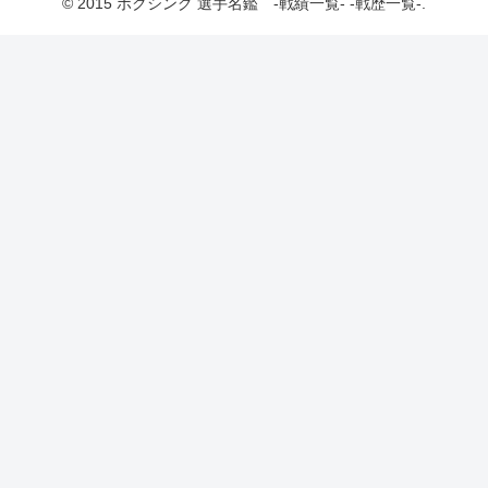
© 2015 ボクシング 選手名鑑 -戦績一覧- -戦歴一覧-.