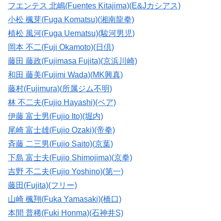
フエンテス 北嶋(Fuentes Kitajima)(E&Jカシアス)
小松 楓芽(Fuga Komatsu)(湘南龍拳)
植松 風河(Fuga Uematsu)(駿河男児)
岡本 不二(Fuji Okamoto)(日倶)
藤田 藤政(Fujimasa Fujita)(京浜川崎)
和田 藤美(Fujimi Wada)(MK興真)
藤村(Fujimura)(所属ジム不明)
林 不二夫(Fujio Hayashi)(ベア)
伊藤 富士男(Fujio Ito)(堀内)
尾崎 富士雄(Fujio Ozaki)(帝拳)
斉藤 二三男(Fujio Saito)(京葉)
下島 富士夫(Fujio Shimojima)(京拳)
吉野 不二夫(Fujio Yoshino)(第一)
藤田(Fujita)(フリー)
山崎 楓翔(Fuka Yamasaki)(橋口)
本間 普稀(Fuki Honma)(石神井S)