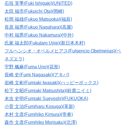
石垣 芙季(Fuki Ishigaki)(UNITED)
太田 福市(Fukuichi Ota)(岡崎)
松岡 福雄(Fukuo Matsuoka)(福辰)
長原 福男(Fukuo Nagahara)(高麗)
中村 福男(Fukuo Nakamura)(中外)
氏家 福太郎(Fukutaro Ujiie)(新日本木村)
フルヘンシオ・オベルメヒアス(Fulgencio Obelmejias)(ベ
ネズエラ)
宇野 楓麻(Fuma Uno)(花形)
長崎 史(Fumi Nagasaki)(アキバ)
岩崎 文彬(Fumiaki Iwasaki)(ハッピーボックス)
松下 文昭(Fumiaki Matsushita)(鈴鹿ニイミ)
末吉 史明(Fumiaki Sueyoshi)(FUKUOKA)
小菅 文治(Fumiharu Kosuga)(革新)
木村 文彦(Fumihiko Kimura)(帝拳)
森作 文彦(Fumihiko Morisaku)(北澤)