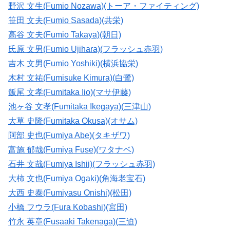
野沢 文生(Fumio Nozawa)(トーア・ファイティング)
笹田 文夫(Fumio Sasada)(共栄)
高谷 文夫(Fumio Takaya)(朝日)
氏原 文男(Fumio Ujihara)(フラッシュ赤羽)
吉木 文男(Fumio Yoshiki)(横浜協栄)
木村 文祐(Fumisuke Kimura)(白鷺)
飯尾 文孝(Fumitaka Iio)(マサ伊藤)
池ヶ谷 文孝(Fumitaka Ikegaya)(三津山)
大草 史隆(Fumitaka Okusa)(オサム)
阿部 史也(Fumiya Abe)(タキザワ)
富施 郁哉(Fumiya Fuse)(ワタナベ)
石井 文哉(Fumiya Ishii)(フラッシュ赤羽)
大柿 文也(Fumiya Ogaki)(角海老宝石)
大西 史泰(Fumiyasu Onishi)(松田)
小橋 フウラ(Fura Kobashi)(宮田)
竹永 英章(Fusaaki Takenaga)(三迫)