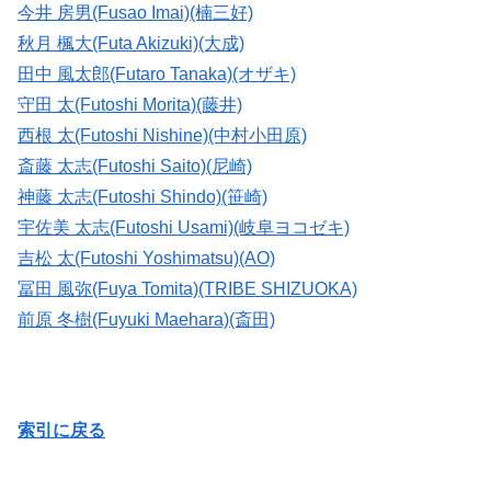
今井 房男(Fusao Imai)(楠三好)
秋月 楓大(Futa Akizuki)(大成)
田中 風太郎(Futaro Tanaka)(オザキ)
守田 太(Futoshi Morita)(藤井)
西根 太(Futoshi Nishine)(中村小田原)
斎藤 太志(Futoshi Saito)(尼崎)
神藤 太志(Futoshi Shindo)(笹崎)
宇佐美 太志(Futoshi Usami)(岐阜ヨコゼキ)
吉松 太(Futoshi Yoshimatsu)(AO)
冨田 風弥(Fuya Tomita)(TRIBE SHIZUOKA)
前原 冬樹(Fuyuki Maehara)(斎田)
索引に戻る