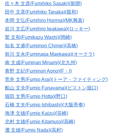
佐々木 文彦(Fumihiko Sasaki)(新開)
田中 文彦(Fumihiko Tanaka)(親和)
本間 文弘(Fumihiro Honma)(MK興真)
岩川 文広(Fumihiro Iwakawa)(ロッキー)
鷲 文和(Fumikazu Washi)(岡崎)
知名 文盛(Fumimori Chimei)(高橋)
前川 文永(Fuminaga Maekawa)(オークラ)
南 文成(Fuminari Minami)(北九州)
青野 文紀(Fuminori Aono)(F・I)
荒井 文男(Fumio Arai)(トーア・ファイティング)
船山 文夫(Fumio Funayama)(ピストン堀口)
堀田 文男(Fumio Hotta)(野口)
石橋 文夫(Fumio Ishibashi)(大阪帝拳)
海津 文雄(Fumio Kaizu)(笹崎)
北村 文雄(Fumio Kitamura)(高崎)
灘 文雄(Fumio Nada)(高村)