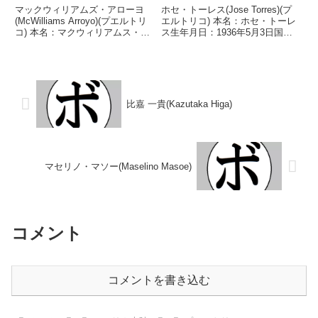
マックウィリアムズ・アローヨ
ホセ・トーレス(Jose Torres)(プ
(McWilliams Arroyo)(プエルトリ
エルトリコ) 本名：ホセ・トーレ
コ) 本名：マクウィリアムス・ア
ス生年月日：1936年5月3日国
ローヨ・アセベド生年月日：
籍：プエルトリコ戦績：45戦41
1985年12月5日国籍：プエルトリ
勝(29KO)3敗1分 【獲得タイト
コ戦績：26戦21勝(16KO)4敗1無
ル】プエルトリコミドル級王座第
効試合 【獲得タイトル】20...
3代WBA世界ライトヘビー級王座
第...
比嘉 一貴(Kazutaka Higa)
マセリノ・マソー(Maselino Masoe)
コメント
コメントを書き込む