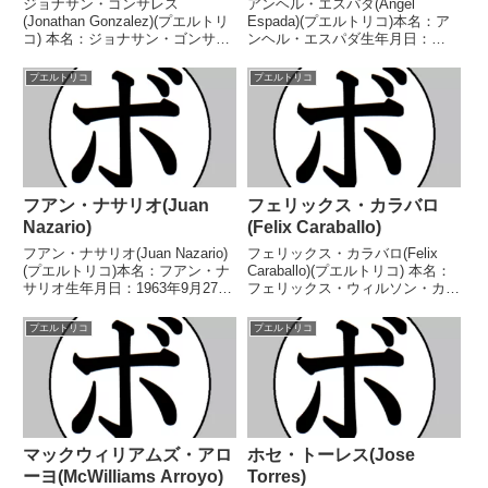
ジョナサン・ゴンサレス
アンヘル・エスパダ(Angel
(Jonathan Gonzalez)(プエルトリ
Espada)(プエルトリコ)本名：ア
コ) 本名：ジョナサン・ゴンサレ
ンヘル・エスパダ生年月日：
ス・オルティス生年月日：1991
1948年2月2日国籍：プエルトリ
年4月24日国籍：プエルトリコ戦
コ戦績：59戦44勝(27KO)11敗4分
プエルトリコ
プエルトリコ
績：36戦29勝(14KO)5敗1分1無効
【獲得タイトル】WBAラテンア
試合 【獲得タイトル】2008...
メリカウェルター級王座第8代
WBA世界...
フアン・ナサリオ(Juan
フェリックス・カラバロ
Nazario)
(Felix Caraballo)
フアン・ナサリオ(Juan Nazario)
フェリックス・カラバロ(Felix
(プエルトリコ)本名：フアン・ナ
Caraballo)(プエルトリコ) 本名：
サリオ生年月日：1963年9月27日
フェリックス・ウィルソン・カラ
国籍：プエルトリコ戦績：29戦
バロ・ラモス生年月日：1986年
25勝(17KO)4敗【獲得タイトル】
12月1日国籍：プエルトリコ戦
プエルトリコ
プエルトリコ
ラテンアメリカフェザー級王座第
績：22戦13勝(9KO)7敗2分 【獲
19代WBA世界ライト級王座【...
得タイトル】WBAカリブ海フ...
マックウィリアムズ・アロ
ホセ・トーレス(Jose
ーヨ(McWilliams Arroyo)
Torres)