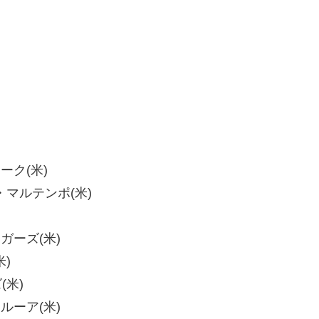
ラーク(米)
ミー・マルテンポ(米)
ッガーズ(米)
米)
(米)
クルーア(米)